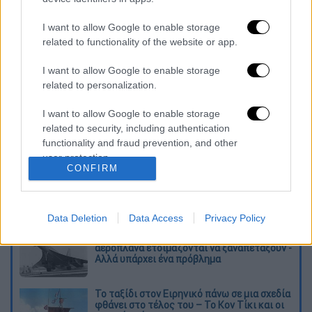
αυτό που λέμε ο άνδρας και ο σκύλος του. Ο
Nero ήταν πάντα δίπλα του. Η Danielle είναι
I want to allow Google to enable storage
related to functionality of the website or app.
συγκλονισμένη που έχασε και τους δύο»,
δήλωσε η μητέρα του, Fiona Conaghan.
I want to allow Google to enable storage
related to personalization.
Διαβάστε ακόμη
I want to allow Google to enable storage
«Στέρεψε» η αγορά από πινακίδες
related to security, including authentication
κυκλοφορίας: Χιλιάδες αυτοκίνητα
functionality and fraud prevention, and other
παραμένουν αταξινόμητα - Λύση αναζητά
το υπουργείο
user protection.
CONFIRM
Στη φυλακή ο δήμαρχος Στυλίδας και άλλα
δύο άτομα για τη φωτιά στη Βοιωτία
Data Deletion
Data Access
Privacy Policy
Επιστροφή στο μέλλον; Τα υπερηχητικά
αεροπλάνα ετοιμάζονται να ξαναπετάξουν -
Αλλά υπάρχει ένα πρόβλημα
Το ταξίδι στον Ειρηνικό πάνω σε μια σχεδία
φθάνει στο τέλος του – Το Κον Τίκι και οι