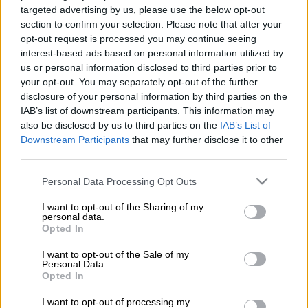
targeted advertising by us, please use the below opt-out
section to confirm your selection. Please note that after your
opt-out request is processed you may continue seeing
Ο σκύλος που ακολούθησε το αφεντικό του ακόμη και στον
interest-based ads based on personal information utilized by
θάνατο/Hutchison family
us or personal information disclosed to third parties prior to
your opt-out. You may separately opt-out of the further
disclosure of your personal information by third parties on the
Προσθέστε το ΕΘΝΟΣ στη Google
IAB’s list of downstream participants. This information may
also be disclosed by us to third parties on the
IAB’s List of
Downstream Participants
that may further disclose it to other
Αυτό το
γαλλικό μπουλντόγκ
ήταν πράγματι
third parties.
ο καλύτερος φίλος του αφεντικού του, αφού
τον «ακολούθησε» ακόμη και στον θάνατο.
Please note that this website/app uses one or more Google
Personal Data Processing Opt Outs
services and may gather and store information including but
Όταν ο 25χρονος
Stuart Hutchison
έχασε τη
not limited to your visit or usage behaviour. You may click to
I want to opt-out of the Sharing of my
μάχη με τον καρκίνο στα 25 του, ο Nero
personal data.
grant or deny consent to Google and its third-party tags to
Opted In
έφυγε επίσης από τη ζωή, μόλις 15 λεπτά
use your data for below specified purposes in below Google
μετά.
consent section.
I want to opt-out of the Sale of my
Personal Data.
Opted In
Ο Hutchison διαγνώστηκε με
καρκίνο στον
εγκέφαλο
το 2011. Μέχρι και τις 11
I want to opt-out of processing my