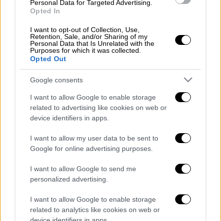
Personal Data for Targeted Advertising.
Αυγούστου που η μάχη του με την ασθένεια
Opted In
έληξε άδοξα, είχε γνωρίσει την Danielle με
I want to opt-out of Collection, Use,
την οποία παντρεύτηκαν το 2017 και είχαν
Retention, Sale, and/or Sharing of my
τρία σκυλιά. Ένα από αυτά ήταν και ο
Nero
,
Personal Data that Is Unrelated with the
Purposes for which it was collected.
με τον οποίο ο Stuart είχε ιδιαίτερο δέσιμο.
Opted Out
Όταν στα μέσα Ιουλίου η κατάσταση έδειχνε
Google consents
μη αναστρέψιμη για τον Stuart και ο
I want to allow Google to enable storage
25χρονος ζήτησε να επιστρέψει σπίτι του,
related to advertising like cookies on web or
προκειμένου να περάσει εκεί τις τελευταίες
device identifiers in apps.
του στιγμές, το γαλλικό μπουλντόγκ δεν
I want to allow my user data to be sent to
έφυγε από δίπλα του. Έτσι, όταν ο νεαρός
Google for online advertising purposes.
πέθανε στις 11 Αυγούστου, τον ακολούθησε
και ο Nero, περίπου 15 λεπτά μετά.
I want to allow Google to send me
personalized advertising.
«Ο Stuart πέθανε στις 1:15 και ο Nero τον
I want to allow Google to enable storage
ακολούθησε μάξιμουμ 15 λεπτά αργότερα.
related to analytics like cookies on web or
Είχε τρία σκυλιά, αλλά αυτοί οι δύο ήταν
device identifiers in apps.