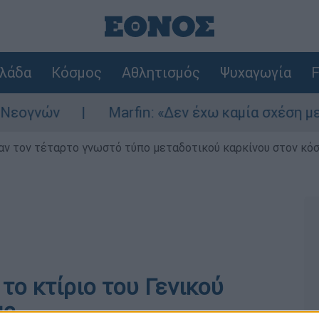
λάδα
Κόσμος
Αθλητισμός
Ψυχαγωγία
F
γνών
Marfin: «Δεν έχω καμία σχέση με την
ν τον τέταρτο γνωστό τύπο μεταδοτικού καρκίνου στον κό
το κτίριο του Γενικού
ας