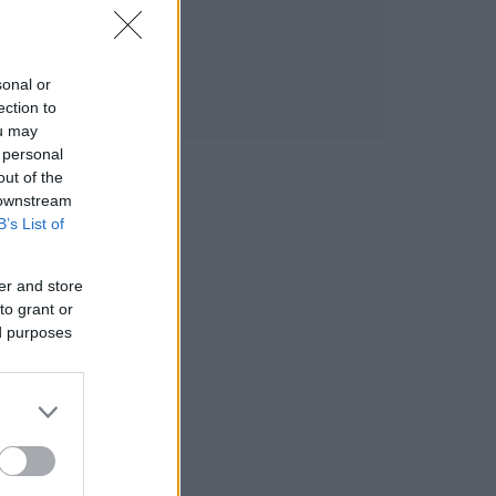
sonal or
ection to
ou may
 personal
out of the
 downstream
B’s List of
er and store
to grant or
ed purposes