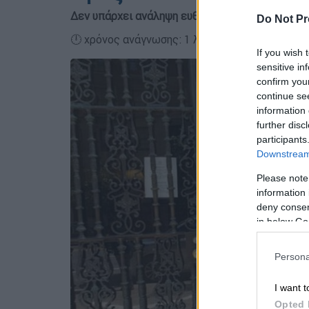
Δεν υπάρχει ανάληψη ευθύνης για αυτή την πρά
Do Not Pr
🕛 χρόνος ανάγνωσης: 1 λεπτό ┋
If you wish 
sensitive in
confirm you
continue se
information 
further disc
participants
Downstream 
Please note
information 
deny consent
in below Go
Persona
I want t
Opted 