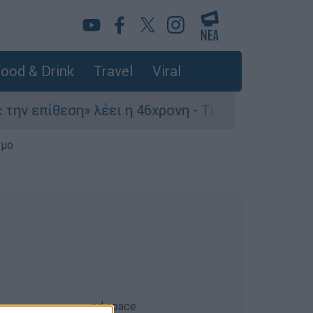
ood & Drink
Travel
Viral
 επίθεση» λέει η 46χρονη - Τι αποκάλυψε στους 
σμο