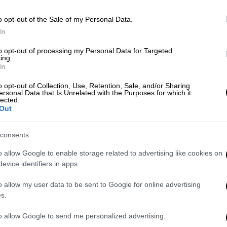
o opt-out of the Sale of my Personal Data.
 το ΕΘΝΟΣ στη Google
In
to opt-out of processing my Personal Data for Targeted
Γενικού Προξενείου της Ελλάδας
στη
Νέα
ing.
In
o opt-out of Collection, Use, Retention, Sale, and/or Sharing
 από την είσοδο του κτιρίου, όπου είναι η
ersonal Data that Is Unrelated with the Purposes for which it
lected.
οξενείο της Ελλάδος στη Νέα Υόρκη», στα
Out
αν με
κόκκινη μπογιά
, το χαρακτηριστικό
consents
th Street στο Μανχάταν της Νέας Υόρκης,
o allow Google to enable storage related to advertising like cookies on
evice identifiers in apps.
kas.com
δεν υπάρχει ανάληψη ευθύνης για το
o allow my user data to be sent to Google for online advertising
s.
to allow Google to send me personalized advertising.