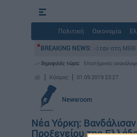
Πολιτική
Οικονομία
Ελ
 βρέφος 8 ημερών - Νοσηλευόταν στη ΜΕΘ Νεο
BREAKING NEWS:
δημοφιλές τώρα:
Επιστήμονες ανακάλυψα
┋
Κόσμος
┋
01.09.2019 23:27
Newsroom
Νέα Υόρκη: Βανδάλισαν 
Προξενείου της Ελλάδ