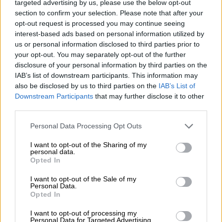
targeted advertising by us, please use the below opt-out
section to confirm your selection. Please note that after your
opt-out request is processed you may continue seeing
interest-based ads based on personal information utilized by
us or personal information disclosed to third parties prior to
your opt-out. You may separately opt-out of the further
disclosure of your personal information by third parties on the
IAB’s list of downstream participants. This information may
also be disclosed by us to third parties on the
IAB’s List of
Downstream Participants
that may further disclose it to other
third parties.
Please note that this website/app uses one or more Google
Personal Data Processing Opt Outs
Here's the scene coming out of
services and may gather and store information including but
Andros Island, Bahamas as first
not limited to your visit or usage behaviour. You may click to
I want to opt-out of the Sharing of my
personal data.
responders are prepping for
grant or deny consent to Google and its third-party tags to
Opted In
use your data for below specified purposes in below Google
hurricane relief.
#Dorian
consent section.
I want to opt-out of the Sale of my
pic.twitter.com/pxlQnFk8rF
Personal Data.
Opted In
— WeatherNation (@WeatherNation)
I want to opt-out of processing my
September 4, 2019
Personal Data for Targeted Advertising.