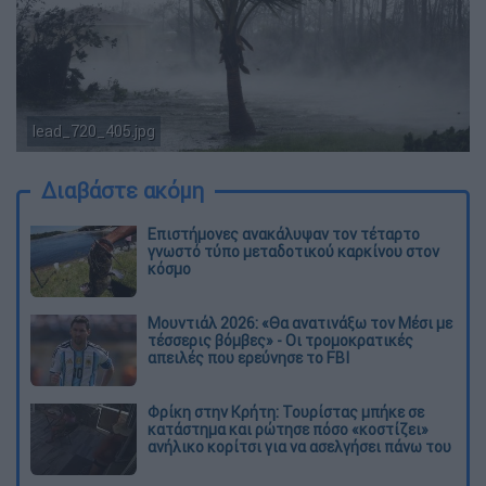
lead_720_405.jpg
Διαβάστε ακόμη
Επιστήμονες ανακάλυψαν τον τέταρτο
γνωστό τύπο μεταδοτικού καρκίνου στον
κόσμο
Μουντιάλ 2026: «Θα ανατινάξω τον Μέσι με
τέσσερις βόμβες» - Οι τρομοκρατικές
απειλές που ερεύνησε το FBI
Φρίκη στην Κρήτη: Τουρίστας μπήκε σε
κατάστημα και ρώτησε πόσο «κοστίζει»
ανήλικο κορίτσι για να ασελγήσει πάνω του