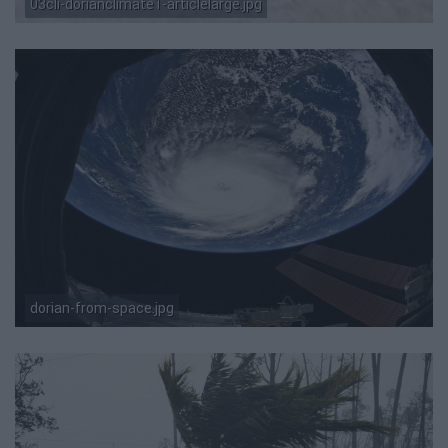
03cli-dorianclimate1-articlelarge.jpg
dorian-from-space.jpg