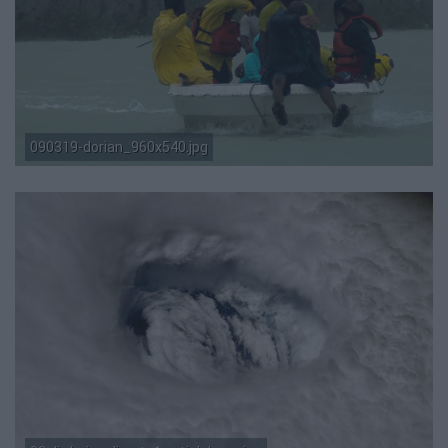
090319-dorian_960x540.jpg