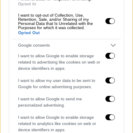
Opted In
An Exceptional satellite view of Cat 5
I want to opt-out of Collection, Use,
Hurricane
#Dorian
Retention, Sale, and/or Sharing of my
Personal Data that Is Unrelated with the
pic.twitter.com/aY4V7dyZgx
Purposes for which it was collected.
Opted Out
— vinie malik (@viniesrk)
September
4, 2019
Google consents
I want to allow Google to enable storage
Hurricane Dorian is the most
related to advertising like cookies on web or
powerful storm ever to hit a
device identifiers in apps.
Caribbean island, killing at least
I want to allow my user data to be sent to
seven people.
Google for online advertising purposes.
Get more on Hurricane Dorian here:
I want to allow Google to send me
https://t.co/7DwEezQnuC
personalized advertising.
pic.twitter.com/8IA1lXETvp
I want to allow Google to enable storage
related to analytics like cookies on web or
— Sky News (@SkyNews)
September
device identifiers in apps.