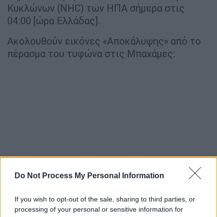
Κυκλώνων (NHC) των ΗΠΑ σήμερα στις
04:00 [ώρα Ελλάδας].
Ακολουθούν εικόνες «Αποκάλυψης» από το
πέρασμα του τυφώνα στις Μπαχάμες:
Do Not Process My Personal Information
integrationId=eexbs13k057wnr5&playlistId=v-
If you wish to opt-out of the sale, sharing to third parties, or
bwr4hqtnb2ld-st" width="100%">
processing of your personal or sensitive information for