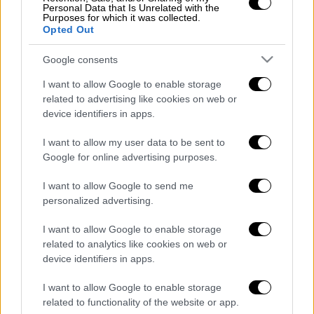
Personal Data that Is Unrelated with the
Αποχρώσεων του Γκρι», όπως επίσης και ένα
Purposes for which it was collected.
βιβλίο που περιείχε σχέδια και γραπτά,
Opted Out
επίσης πορνογραφικού χαρακτήρα του ίδιου
Google consents
του Walker.
I want to allow Google to enable storage
Ο εισαγγελέας που ανέλαβε την υπόθεση
related to advertising like cookies on web or
δήλωσε πως δεν υπάρχουν εκείνα τα
device identifiers in apps.
στοιχεία για να χαρακτηριστεί ο θάνατος του
I want to allow my user data to be sent to
37χρονου ως «αυτοκτονία» και πως από την
Google for online advertising purposes.
έρευνα προκύπτει ότι ο Walker κατέληξε
από ασφυξία που προήλθε από ερωτική
I want to allow Google to send me
personalized advertising.
αυτοϊκανοποίηση, κάνοντας λόγο για
«τραγικό ατύχημα».
I want to allow Google to enable storage
related to analytics like cookies on web or
Διαβάστε ακόμη
device identifiers in apps.
Ξεφυλλίζοντας... τέσσερις ιστορίες για τη
I want to allow Google to enable storage
γνώση, τη φύση και την τεχνολογία
related to functionality of the website or app.