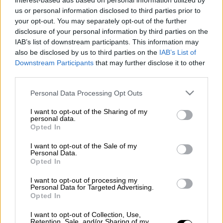
interest-based ads based on personal information utilized by
us or personal information disclosed to third parties prior to
Προσθέστε το ΕΘΝΟΣ στη Google
your opt-out. You may separately opt-out of the further
disclosure of your personal information by third parties on the
Ο 37χρονος Philip Walker βρέθηκε νεκρός
IAB’s list of downstream participants. This information may
also be disclosed by us to third parties on the
IAB’s List of
από τη μητέρα του στο σπίτι του τον
Downstream Participants
that may further disclose it to other
περασμένο Μάρτιο, όταν κατά λάθος
third parties.
αυτοστραγγαλίστηκε στη διάρκεια ενός
Please note that this website/app uses one or more Google
σεξουαλικού «παιχνιδιού» που εξελίχθηκε
Personal Data Processing Opt Outs
services and may gather and store information including but
άσχημα.
not limited to your visit or usage behaviour. You may click to
I want to opt-out of the Sharing of my
personal data.
grant or deny consent to Google and its third-party tags to
Σύμφωνα με όσα αναφέρει η Daily Mail
,
Opted In
use your data for below specified purposes in below Google
ο Walker βρέθηκε κρεμασμένος από τη
consent section.
I want to opt-out of the Sale of my
μητέρα του στο δωμάτιό του. Λίγες ημέρες
Personal Data.
Opted In
μετά τον θάνατό του, οι γονείς του,
αδειάζοντας το σπίτι του, εντόπισαν
I want to opt-out of processing my
Personal Data for Targeted Advertising.
σεξουαλικά βοηθήματα, πορνογραφικό υλικό
Opted In
και άδεια μπουκάλια λιπαντικού. Παράλληλα,
I want to opt-out of Collection, Use,
βρέθηκε επιτραπέζιο παιχνίδι των «50
Retention, Sale, and/or Sharing of my