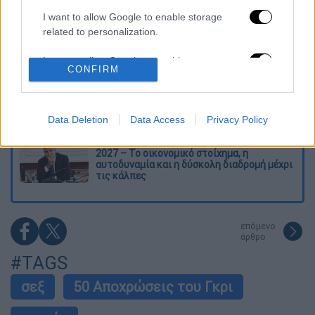
I want to allow Google to enable storage
Απίστευτη ιστορία στην Ελλάδα – Πώς μια
related to personalization.
μπάλα ταξίδεψε στη θάλασσα 80 μίλια για
να κρατήσει ζωντανό έναν 30χρονο!
I want to allow Google to enable storage
CONFIRM
related to security, including authentication
Κορυφώνεται το κύμα ζέστης: Πού θα
functionality and fraud prevention, and other
δείξει 40αρια το θερμόμετρο - Οι περιοχές
user protection.
σε red code
Data Deletion
Data Access
Privacy Policy
Μητσοτάκης στη ΔΕΘ με το βλέμμα στο
2027 – Το οικονομικό στοίχημα, η
αυτοδυναμία και η δύσκολη διαδρομή μέχρι
τις κάλπες
επόμενο
άρθρο
#TAGS
σεξ
50 Αποχρώσεις του Γκρι