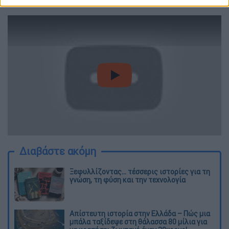
τον Βόρειο Ατλαντικό.
video
Διαβάστε ακόμη
Ξεφυλλίζοντας... τέσσερις ιστορίες για τη
γνώση, τη φύση και την τεχνολογία
Απίστευτη ιστορία στην Ελλάδα – Πώς μια
μπάλα ταξίδεψε στη θάλασσα 80 μίλια για