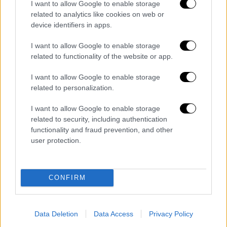
κυκλώνας», έγραψε σε μήνυμά του στο
I want to allow Google to enable storage
Twitter ο Καναδός πρωθυπουργός, Τζάστιν
related to analytics like cookies on web or
Τριντό. Περίπου 700 στρατιώτες έχουν
device identifiers in apps.
αναπτυχθεί στις επαρχίες του ανατολικού
I want to allow Google to enable storage
Καναδά για να βοηθήσουν στην
related to functionality of the website or app.
αποκατάσταση του δικτύου ηλεκτροδότησης
I want to allow Google to enable storage
και σε ενδεχόμενες επιχειρήσεις διάσωσης.
related to personalization.
Μέχρι στιγμής δεν έχουν υπάρξει
I want to allow Google to enable storage
πληροφορίες για τραυματισμούς.
related to security, including authentication
functionality and fraud prevention, and other
Ο Ντόριαν αναμένεται να συνεχίσει την
user protection.
Κυριακή την πορεία του πάνω από τον
ανατολικό Καναδά, με τις Αρχές να έχουν
εκδώσει προειδοποιήσεις προς τους
CONFIRM
κατοίκους περιοχών τις οποίες αναμένεται
να πλήξει, ενώ στη συνέχεια αναμένεται να
εξασθενήσει και να απομακρυνθεί πάνω από
Data Deletion
Data Access
Privacy Policy