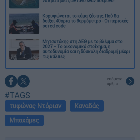
να κρατήσει ζωντανό έναν 30χρονο!
Κορυφώνεται το κύμα ζέστης: Πού θα
δείξει 40αρια το θερμόμετρο - Οι περιοχές
σε red code
Μητσοτάκης στη ΔΕΘ με το βλέμμα στο
2027 – Το οικονομικό στοίχημα, η
αυτοδυναμία και η δύσκολη διαδρομή μέχρι
τις κάλπες
επόμενο
άρθρο
#TAGS
τυφώνας Ντόριαν
Καναδάς
Μπαχάμες