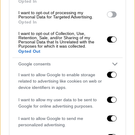
περασμένη Παρασκευή.
Opted In
Το βράδυ του Σαββάτου ο κυκλώνας έφτασε
I want to opt-out of processing my
Personal Data for Targeted Advertising.
κοντά στο Χάλιφαξ, στη Νέα Σκωτία, του
Opted In
Καναδά, συνοδευόμενος από ανέμους που
I want to opt-out of Collection, Use,
έπνεαν με ταχύτητα έως και 140
Retention, Sale, and/or Sharing of my
Personal Data that Is Unrelated with the
χιλιομέτρων την ώρα. Περισσότερα από
Purposes for which it was collected.
500.000 νοικοκυριά έμειναν χωρίς ηλεκτρικό
Opted Out
ρεύμα στην Νέα Σκωτία, σύμφωνα με τις
Google consents
Αρχές.
I want to allow Google to enable storage
Εικόνες που μεταδόθηκαν από τα
related to advertising like cookies on web or
τηλεοπτικά δίκτυα της επαρχίας αυτής του
device identifiers in apps.
Καναδά δείχνουν τους δρόμους του Χάλιφαξ
I want to allow my user data to be sent to
ερημωμένους. «Η ασφάλεια των Καναδών
Google for online advertising purposes.
αποτελεί απόλυτη προτεραιότητά μας και
είμαστε έτοιμοι να βοηθήσουμε τις
I want to allow Google to send me
personalized advertising.
περιοχές από τις οποίες θα περάσει ο