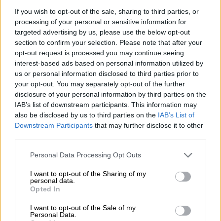
ότι θα αυξηθεί ο απολογισμός των νεκρών
,
If you wish to opt-out of the sale, sharing to third parties, or
περισσότερο από μια εβδομάδα μετά το
processing of your personal or sensitive information for
πέρασμα του Ντόριαν αεροπλάνα,
targeted advertising by us, please use the below opt-out
section to confirm your selection. Please note that after your
ελικόπτερα και πλοία, όπως και
opt-out request is processed you may continue seeing
κρουαζιερόπλοια, μετέχουν στις
interest-based ads based on personal information utilized by
προσπάθειες απομάκρυνσης των κατοίκων
us or personal information disclosed to third parties prior to
από τις πληγείσες περιοχές προς την
your opt-out. You may separately opt-out of the further
disclosure of your personal information by third parties on the
πρωτεύουσα Νασάου ή τις ΗΠΑ, ενώ
IAB’s list of downstream participants. This information may
περίπου 70.000 άνθρωποι στη νησιωτική
also be disclosed by us to third parties on the
IAB’s List of
χώρα χρειάζονται άμεσα βοήθεια
.
Downstream Participants
that may further disclose it to other
third parties.
Τη ίδια ώρα κατά το πέρασμά του από τις
Please note that this website/app uses one or more Google
ΗΠΑ, όπου έπληξε τρεις πολιτείες, τη
Personal Data Processing Opt Outs
services and may gather and store information including but
Βόρεια Καρολίνα, τη Νότια Καρολίνα και τη
not limited to your visit or usage behaviour. You may click to
I want to opt-out of the Sharing of my
personal data.
Βιρτζίνια, ο κυκλώνας προκάλεσε διακοπές
grant or deny consent to Google and its third-party tags to
Opted In
στην ηλεκτροδότηση που επηρέασαν
use your data for below specified purposes in below Google
consent section.
περισσότερους από 400.000 ανθρώπους την
I want to opt-out of the Sale of my
Personal Data.