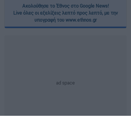
Ακολούθησε το Έθνος στο Google News!
Live όλες οι εξελίξεις λεπτό προς λεπτό, με την
υπογραφή του www.ethnos.gr