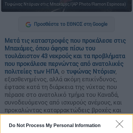
Τυφώνας Ντόριαν στις Μπαχάμες/(AP Photo/Ramon Espinosa)
Προσθέστε το ΕΘΝΟΣ στη Google
Μετά τις καταστροφές που προκάλεσε στις
Μπαχάμες, όπου άφησε πίσω του
τουλάχιστον 43 νεκρούς και τα προβλήματα
που προκάλεσε περνώντας από ανατολικές
πολιτείες των ΗΠΑ
, ο
τυφώνας Ντόριαν
,
εξασθενημένος, αλλά ακόμη επικίνδυνος,
έφτασε κατά τη διάρκεια της νύχτας που
πέρασε στο ανατολικό τμήμα του Καναδά,
συνοδευόμενος από ισχυρούς ανέμους, και
προκαλώντας καταρρακτώδεις βροχές και
κύματα ύψους έως και 20 μέτρων.
Do Not Process My Personal Information
Στις Μπαχάμες, όπου οι Αρχές αναμένουν