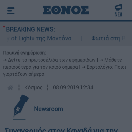
BREAKING NEWS:
of Light» της Μαντόνα
Φωτιά στη Βοιωτία
Πρωινή ενημέρωση:
➔ Δείτε τα πρωτοσέλιδα των εφημερίδων
|
➔ Μάθετε
περισσότερα για τον καιρό σήμερα
|
➔ Εορτολόγιο: Ποιοι
γιορτάζουν σήμερα
┋
Κόσμος
┋
08.09.2019 12:34
Newsroom
Συναγερμός στον Καναδά για την