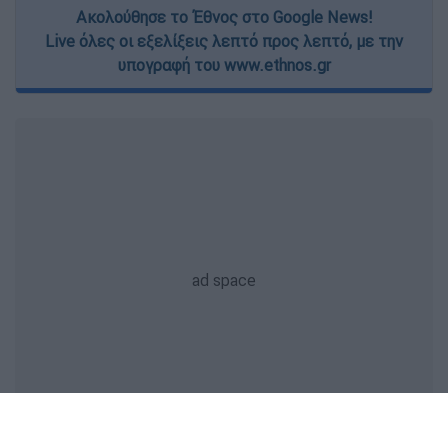
Ακολούθησε το Έθνος στο Google News!
Live όλες οι εξελίξεις λεπτό προς λεπτό, με την
υπογραφή του www.ethnos.gr