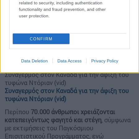
related to security, including authentication
functionality and fraud prevention, and other
user protection.
CONFIRM
Τυφώνας Ντόριαν στις Μπαχάμες
Data Deletion
Data Access
Privacy Policy
ΚΟΣΜΟΣ
08.09.2019
12:28
Συναγερμός στον Καναδά για την άφιξη του
τυφώνα Ντόριαν (vid)
Συναγερμός στον Καναδά για την άφιξη του
τυφώνα Ντόριαν (vid)
Περίπου
70.000 άνθρωποι χρειάζονται
κατεπειγόντως φαγητό και στέγη
, σύμφωνα
με εκτιμήσεις του Παγκόσμιου
Επισιτιστικού Προγράμματος, ενώ