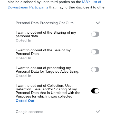
διασώστες και οι τοπικές αρχές εκτιμούν
also be disclosed by us to third parties on the
IAB’s List of
ότι ο αριθμός τους θα αυξηθεί κατά πολύ,
Downstream Participants
that may further disclose it to other
third parties.
όταν ανασυρθούν τα πτώματα από τα ερείπια
μιας ολόκληρης συνοικίας που ισοπεδώθηκε
Please note that this website/app uses one or more Google
Personal Data Processing Opt Outs
στο Μαρς Χάρμπορ του Αμπάκο.
services and may gather and store information including but
not limited to your visit or usage behaviour. You may click to
I want to opt-out of the Sharing of my
personal data.
Συγκλονιστικές εικόνες από drone
grant or deny consent to Google and its third-party tags to
Opted In
use your data for below specified purposes in below Google
consent section.
Εικόνες «αποκάλυψης» κατέγραψε κάμερα
I want to opt-out of the Sale of my
Personal Data.
drone του τηλεοπτικού δικτύου
NBC
...
Opted In
I want to opt-out of processing my
Personal Data for Targeted Advertising.
Opted In
I want to opt-out of Collection, Use,
Retention, Sale, and/or Sharing of my
Personal Data that Is Unrelated with the
Purposes for which it was collected.
video
Opted Out
Google consents