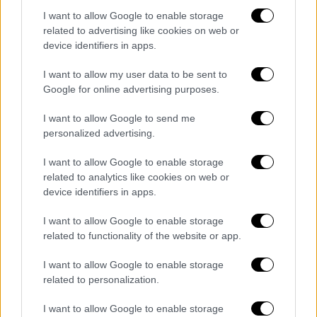
I want to allow Google to enable storage
related to advertising like cookies on web or
device identifiers in apps.
Αστεγοι 70.000 άνθρωποι
I want to allow my user data to be sent to
Ο Ντόριαν, που συνοδευόταν από
ανέμους
Google for online advertising purposes.
ταχύτητας 320 χιλιομέτρων
, ήταν ένας από
τους ισχυρότερους κυκλώνες που έχουν
I want to allow Google to send me
πλήξει ποτέ την Καραϊβική και προκάλεσε τη
personalized advertising.
χειρότερη καταστροφή στην ιστορία των
I want to allow Google to enable storage
Μπαχαμών.
related to analytics like cookies on web or
device identifiers in apps.
I want to allow Google to enable storage
related to functionality of the website or app.
I want to allow Google to enable storage
related to personalization.
I want to allow Google to enable storage