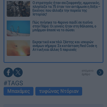
O στρατηγός ήταν σχιζοφρενής, εμμονικός,
πλησίαζε τα 75 όταν τον αντάμωσε η δόξα –
Εκείνος που άλλαξε την πορεία της
Ιστορίας!
Πώς πνίγηκε το 4χρονο παιδί σε πισίνα
στην Πάρο: Οι γονείς ήταν στη θάλασσα, ο
μπάρμαν έπεσε να το σώσει
Εκρηκτικό κοκτέιλ ζέστης και ισχυρών
ανέμων σήμερα: Σε κατάσταση Red Code η
Αττική και άλλες 5 περιοχές
επόμενο
άρθρο
#TAGS
Μπαχάμες
τυφώνας Ντόριαν