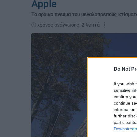
Apple
Το αρχικό πνεύμα του μεγαλοπρεπούς κτίσματο
🕛 χρόνος ανάγνωσης: 2 λεπτά ┋
Do Not Pr
If you wish 
sensitive in
confirm you
continue se
information 
further disc
participants
Downstream 