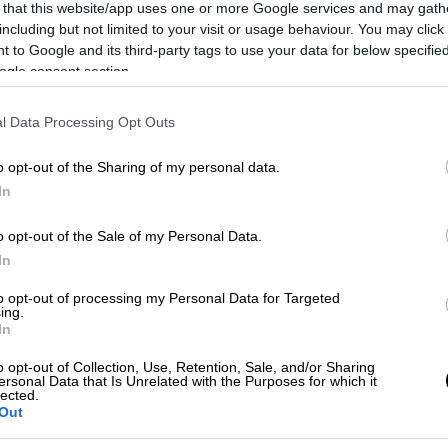
 that this website/app uses one or more Google services and may gath
including but not limited to your visit or usage behaviour. You may click 
 to Google and its third-party tags to use your data for below specifi
ogle consent section.
l Data Processing Opt Outs
από αυτό το κτίριο... (AP Photo/Michel Euler)
o opt-out of the Sharing of my personal data.
In
 το ΕΘΝΟΣ στη Google
o opt-out of the Sale of my Personal Data.
Apple
» μετέτρεψαν ένα
κτίριο
κατοικιών
In
Οσμάν, στη γωνία της λεωφόρου των
to opt-out of processing my Personal Data for Targeted
γκτον στο
Παρίσι
, ο επικεφαλής του
ing.
In
 εταιρείας, Τζόνι Άιβ σε συνεργασία με το
νδίνου Foster + Partners.
o opt-out of Collection, Use, Retention, Sale, and/or Sharing
ersonal Data that Is Unrelated with the Purposes for which it
lected.
 δουλεύεις μέσα σε ένα ιστορικό κτίριο
Out
αι πρωτοφανής ευκαιρία».