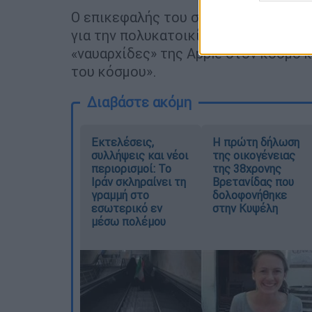
Ο επικεφαλής του στούντιο στο Fost
για την πολυκατοικία του 190υ αιώνα:
«ναυαρχίδες» της Apple στον κόσμο 
του κόσμου».
Διαβάστε ακόμη
Εκτελέσεις,
Η πρώτη δήλωση
συλλήψεις και νέοι
της οικογένειας
περιορισμοί: Το
της 38χρονης
Ιράν σκληραίνει τη
Βρετανίδας που
γραμμή στο
δολοφονήθηκε
εσωτερικό εν
στην Κυψέλη
μέσω πολέμου