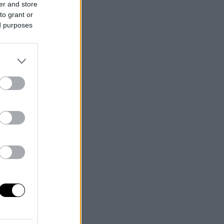
er and store
to grant or
ed purposes