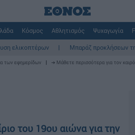
λάδα
Κόσμος
Αθλητισμός
Ψυχαγωγία
F
λικοπτέρων
Μπαράζ προκλήσεων της Άγκυρα
δα των εφημερίδων
|
➔ Μάθετε περισσότερα για τον καιρό
ίριο του 19ου αιώνα για την