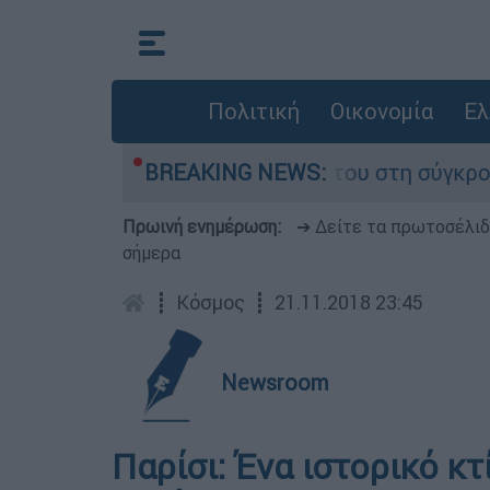
Πολιτική
Οικονομία
Ελ
 Δαμίγο που έχασε τη ζωή του στη σύγκρουση ε
BREAKING NEWS:
Πρωινή ενημέρωση:
➔ Δείτε τα πρωτοσέλι
σήμερα
┋
Κόσμος
┋
21.11.2018 23:45
Newsroom
Παρίσι: Ένα ιστορικό κτ