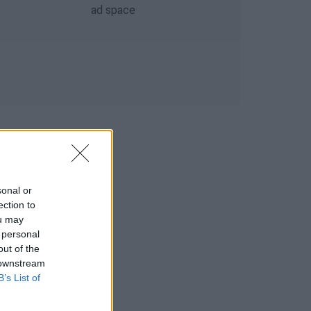
sonal or
ection to
ou may
 personal
out of the
 downstream
B’s List of