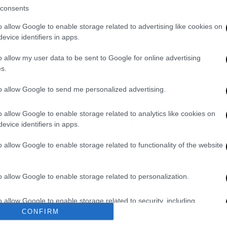
consents
οξενεί το κατάστημα της Apple. Οι
Partners περιέγραψαν το ιστορικό
o allow Google to enable storage related to advertising like cookies on
παρισινού κτιρίου κατοικιών». Αρχικά είχε
evice identifiers in apps.
διαμερισμάτων, αλλά με την πάροδο των
o allow my user data to be sent to Google for online advertising
λα στοιχεία. Αποκαθιστώντας τους
s.
ινού διαμερίσματος του 19ου αιώνα και
to allow Google to send me personalized advertising.
ες αντικαταστάθηκαν από σύγχρονους
 να «φέρουν πάλι στην επιφάνεια» στοιχεία
o allow Google to enable storage related to analytics like cookies on
α του οικοδομήματος.
evice identifiers in apps.
διασμού του κτιρίου επιλέχθηκαν από τους
o allow Google to enable storage related to functionality of the website
 απέναντι στο περιβάλλον, αναφέρουν οι
ου καλύπτει την αυλή εξυπηρετεί ώστε να
o allow Google to enable storage related to personalization.
λιου, παράγοντας ταυτόχρονα ενέργεια με
 του κτιρίου χρησιμοποιείται βρόχινο
o allow Google to enable storage related to security, including
 συστήματα. Τα δέντρα και τα φυτά της
cation functionality and fraud prevention, and other user protection.
CONFIRM
της βροχής.