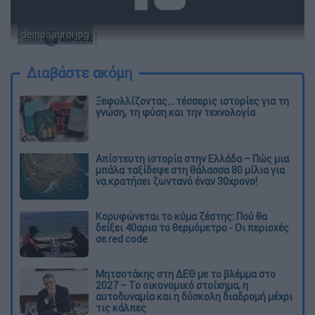
deinosauroi.jpg
Διαβάστε ακόμη
Ξεφυλλίζοντας... τέσσερις ιστορίες για τη
γνώση, τη φύση και την τεχνολογία
Απίστευτη ιστορία στην Ελλάδα – Πώς μια
μπάλα ταξίδεψε στη θάλασσα 80 μίλια για
να κρατήσει ζωντανό έναν 30χρονο!
Κορυφώνεται το κύμα ζέστης: Πού θα
δείξει 40αρια το θερμόμετρο - Οι περιοχές
σε red code
Μητσοτάκης στη ΔΕΘ με το βλέμμα στο
2027 – Το οικονομικό στοίχημα, η
αυτοδυναμία και η δύσκολη διαδρομή μέχρι
τις κάλπες