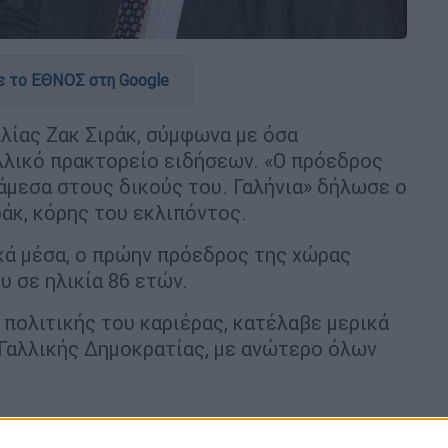
 το ΕΘΝΟΣ στη Google
λίας Ζακ Σιράκ, σύμφωνα με όσα
λλικό πρακτορείο ειδήσεων. «Ο πρόεδρος
άμεσα στους δικούς του. Γαλήνια» δήλωσε ο
άκ, κόρης του εκλιπόντος.
κά μέσα, ο πρώην πρόεδρος της χώρας
 σε ηλικία 86 ετών.
 πολιτικής του καριέρας, κατέλαβε μερικά
 Γαλλικής Δημοκρατίας, με ανώτερο όλων