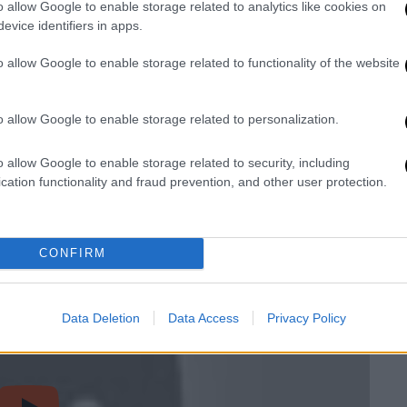
o allow Google to enable storage related to analytics like cookies on
07 αποσύρθηκε από την πολιτική.
evice identifiers in apps.
οσύνη
o allow Google to enable storage related to functionality of the website
χος για υπεξαίρεση δημόσιου χρήματος,
ικειοποίηση συμφερόντων, πράξεις οι
o allow Google to enable storage related to personalization.
ή Δικαιοσύνη, στη διάρκεια της θητείας του
ο 1990 - 1995, και ενώ κατείχε τη θέση του
o allow Google to enable storage related to security, including
cation functionality and fraud prevention, and other user protection.
CONFIRM
Data Deletion
Data Access
Privacy Policy