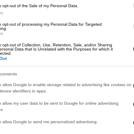
ον σοσιαλιστή πρόεδρο Μιτεράν, ηττήθηκε
o opt-out of the Sale of my Personal Data.
 πρωθυπουργού.
In
αι οδήγησε το κόμμα του σε μια νίκη στις
to opt-out of processing my Personal Data for Targeted
ing.
εδρικές εκλογές το 1995, νίκησε στην
In
οψήφιο, Λιονέλ Ζοσπέν, εγκαινιάζοντας για
νησης. Μία από τις πρώτες πράξεις κατά τη
o opt-out of Collection, Use, Retention, Sale, and/or Sharing
ersonal Data that Is Unrelated with the Purposes for which it
 επανάληψη των πυρηνικών πειραμάτων στον
lected.
Out
κολούθησε την προηγούμενη πολιτική γραμμή
consents
ν προνομιούχο άξονα με τη Γερμανία.
o allow Google to enable storage related to advertising like cookies on
 πλειοψηφία, έχοντας απέναντί του τον
evice identifiers in apps.
ν.
o allow my user data to be sent to Google for online advertising
αρούς μετανάστες, που πήραν χαρακτήρα
s.
σή του να κηρύξει ξανά τον νόμο που ίσχυε
to allow Google to send me personalized advertising.
ία.