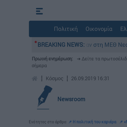
Πολιτική
Οικονομία
Ελ
8 ημερών - Νοσηλευόταν στη ΜΕΘ Νεογνών
BREAKING NEWS:
Πρωινή ενημέρωση:
➔ Δείτε τα πρωτοσέλι
σήμερα
┋
Κόσμος
┋
26.09.2019 16:31
Newsroom
Ενότητες στο άρθρο:
📌 Η πολιτική του καριέρα
📌 