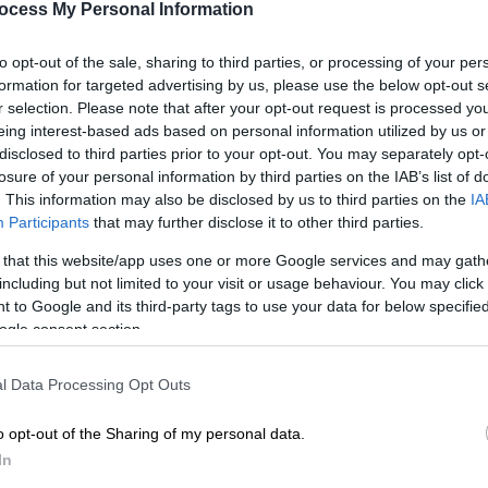
ocess My Personal Information
για πρώτη φορά το 1967, έγινε γραμματέας
ις Επαφές με τη Βουλή το 1971, της
to opt-out of the sale, sharing to third parties, or processing of your per
ο 1974.
formation for targeted advertising by us, please use the below opt-out s
r selection. Please note that after your opt-out request is processed y
ογές έπαιξε σημαντικό ρόλο υπέρ του
eing interest-based ads based on personal information utilized by us or
ο εξασφάλισε τη στήριξη του κόμματος του
disclosed to third parties prior to your opt-out. You may separately opt-
πρωθυπουργό. Ερχόμενος σε ρήξη με τον
losure of your personal information by third parties on the IAB’s list of
. This information may also be disclosed by us to third parties on the
IA
ση το 1976.
Participants
that may further disclose it to other third parties.
 να σταθεροποιήσει τις θέσεις του
 that this website/app uses one or more Google services and may gath
στην επανίδρυση, μετατρέποντας το παλιό
including but not limited to your visit or usage behaviour. You may click 
lique, του οποίου έγινε πρόεδρος. Στις
 to Google and its third-party tags to use your data for below specifi
ogle consent section.
του εμφανίστηκε ισχυροποιημένο. Έτσι
α της Δημοκρατίας το 1981, δεν έφτασε
l Data Processing Opt Outs
o opt-out of the Sharing of my personal data.
ιαλιστικού Κόμματος, έγινε πρωθυπουργός
In
ρα, έβαλε και πάλι υποψηφιότητα για την