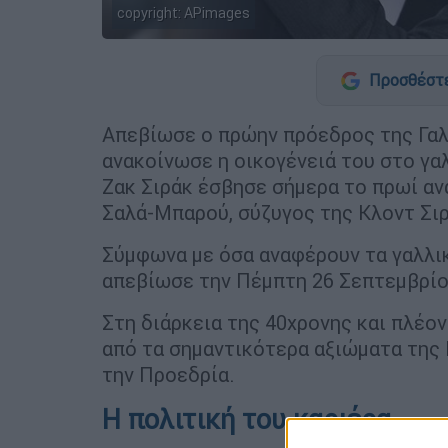
copyright: APimages
Προσθέστε
Απεβίωσε ο πρώην πρόεδρος της Γαλ
ανακοίνωσε η οικογένειά του στο γα
Ζακ Σιράκ έσβησε σήμερα το πρωί αν
Σαλά-Μπαρού, σύζυγος της Κλοντ Σιρ
Σύμφωνα με όσα αναφέρουν τα γαλλι
απεβίωσε την Πέμπτη 26 Σεπτεμβρίου
Στη διάρκεια της 40χρονης και πλέον
από τα σημαντικότερα αξιώματα της
την Προεδρία.
Η πολιτική του καριέρα