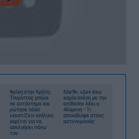
video
Φρίκη στην Κρήτη:
Marfin: «Δεν έχω
Τουρίστας μπήκε
καμία σχέση με την
σε κατάστημα και
επίθεση» λέει η
ρώτησε πόσο
46χρονη - Τι
«κοστίζει» ανήλικο
αποκάλυψε στους
κορίτσι για να
αστυνομικούς
ασελγήσει πάνω
του