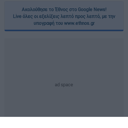
Ακολούθησε το Έθνος στο Google News!
Live όλες οι εξελίξεις λεπτό προς λεπτό, με την
υπογραφή του www.ethnos.gr