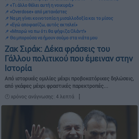
📌 «Τι άλλο θέλει αυτή η νοικυρά;»
📌 «Overdose» από μετανάστες
📌 Να μη γίνει κοινοτοπία η μισαλλοδοξία και το μίσος
📌 «Εγώ αποφασίζω, αυτός εκτελεί»
📌 «Μπορώ να πω ότι θα ψήφιζα Ολάντ!»
📌 Θα μπορούσα να ήμουν σούμο στα νιάτα μου
Ζακ Σιράκ: Δέκα φράσεις του
Γάλλου πολιτικού που έμειναν στην
Ιστορία
Από ιστορικές ομιλίες μέχρι προβοκατόρικες δηλώσεις,
από γκάφες μέχρι φραστικές παρεκτροπές...
🕛 χρόνος ανάγνωσης: 4 λεπτά ┋