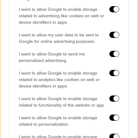
φύγουν. Αφήστε τους ήσυχους!»
I want to allow Google to enable storage
(Διαξιφισμός στα αγγλικά με τις ισραηλινές
related to advertising like cookies on web or
υπηρεσίες ασφαλείας που έχουν πάρει θέση
device identifiers in apps.
ανάμεσα σε εκείνον και τον αραβικό
I want to allow my user data to be sent to
πληθυσμό στην παλιά πόλη της Ιερουσαλήμ,
Google for online advertising purposes.
22 Οκτωβρίου 1996)
I want to allow Google to send me
«Τι άλλο θέλει αυτή η νοικυρά;»
personalized advertising.
«Τι άλλο θέλει αυτή η νοικυρά; Τ' αρ..δια μου
I want to allow Google to enable storage
στο πιάτο;» (Κατά την διάρκεια ευρωπαϊκής
related to analytics like cookies on web or
device identifiers in apps.
συνόδου κορυφής, ο Ζακ Σιράκ, τότε
πρωθυπουργός, αγνοώντας ότι το
I want to allow Google to enable storage
μικρόφωνό του έχει μείνει ανοικτό, τα βάζει
related to functionality of the website or app.
με την βρετανίδα ομόλογό του Μάργκαρετ
I want to allow Google to enable storage
Θάτσερ, Φεβρουάριο 1988)
related to personalization.
«Overdose» από μετανάστες
I want to allow Google to enable storage