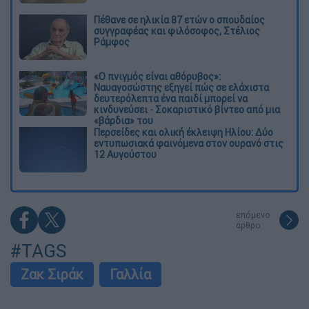
Πέθανε σε ηλικία 87 ετών ο σπουδαίος
συγγραφέας και φιλόσοφος, Στέλιος
Ράμφος
«Ο πνιγμός είναι αθόρυβος»:
Ναυαγοσώστης εξηγεί πώς σε ελάχιστα
δευτερόλεπτα ένα παιδί μπορεί να
κινδυνεύσει - Σοκαριστικό βίντεο από μια
«βάρδια» του
Περσείδες και ολική έκλειψη Ηλίου: Δύο
εντυπωσιακά φαινόμενα στον ουρανό στις
12 Αυγούστου
επόμενο
άρθρο
#TAGS
Ζακ Σιράκ
Γαλλία