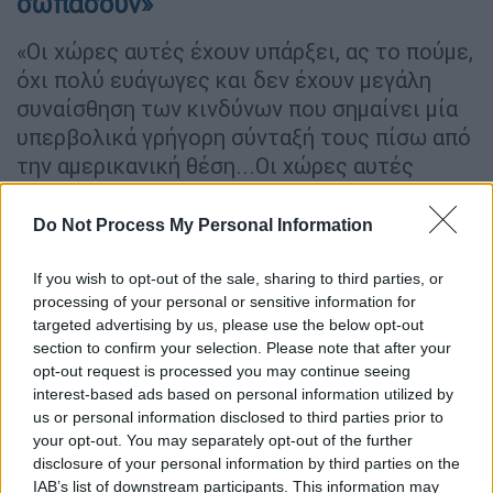
σωπάσουν»
«Οι χώρες αυτές έχουν υπάρξει, ας το πούμε,
όχι πολύ ευάγωγες και δεν έχουν μεγάλη
συναίσθηση των κινδύνων που σημαίνει μία
υπερβολικά γρήγορη σύνταξή τους πίσω από
την αμερικανική θέση...Οι χώρες αυτές
έχασαν μία καλή ευκαιρία να σωπάσουν».
Do Not Process My Personal Information
(Επικρίνοντας την υποστήριξη προς τις
Ηνωμένες Πολιτείες για το Ιράκ που
If you wish to opt-out of the sale, sharing to third parties, or
εξέφρασαν οι χώρες της ανατολικής
processing of your personal or sensitive information for
Ευρώπης, νεοφώτιστα μέλη της Ευρωπαϊκής
targeted advertising by us, please use the below opt-out
section to confirm your selection. Please note that after your
Ενωσης, 18 Φεβρουαρίου 2003).
opt-out request is processed you may continue seeing
interest-based ads based on personal information utilized by
«Η Γαλλία διέπραξε το
us or personal information disclosed to third parties prior to
ανεπανόρθωτο»
your opt-out. You may separately opt-out of the further
disclosure of your personal information by third parties on the
«Ναι, η εγκληματική παράνοια του κατακτητή
IAB’s list of downstream participants. This information may