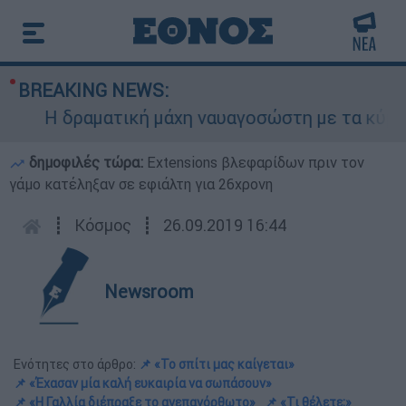
BREAKING NEWS:
Η δραματική μάχη ναυαγοσώστη με τα κύματα γι
δημοφιλές τώρα:
Extensions βλεφαρίδων πριν τον
γάμο κατέληξαν σε εφιάλτη για 26χρονη
┋
Κόσμος
┋
26.09.2019 16:44
Newsroom
Ενότητες στο άρθρο:
📌 «Το σπίτι μας καίγεται»
📌 «Έχασαν μία καλή ευκαιρία να σωπάσουν»
📌 «Η Γαλλία διέπραξε το ανεπανόρθωτο»
📌 «Τι θέλετε;»