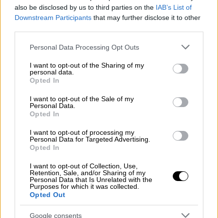
υποβοηθήθηκε από Γάλλους, από το γαλλικό
also be disclosed by us to third parties on the
IAB’s List of
Κράτος...την Πατρίδα των Φώτων και των
Downstream Participants
that may further disclose it to other
third parties.
δικαιωμάτων του ανθρώπου, την γη της
υποδοχής και του ασύλου, η Γαλλία, εκείνη
Please note that this website/app uses one or more Google
Personal Data Processing Opt Outs
services and may gather and store information including but
την ημέρα διέπραττε το ανεπανόρθωτο.
not limited to your visit or usage behaviour. You may click to
I want to opt-out of the Sharing of my
Αθετώντας την υπόσχεσή της, παρέδιδε
personal data.
grant or deny consent to Google and its third-party tags to
Opted In
τους προστατευόμενούς της στους δήμιούς
use your data for below specified purposes in below Google
τους» (Αναγνωρίζοντας τη συνεργασία της
consent section.
I want to opt-out of the Sale of my
Personal Data.
Γαλλίας με την ναζιστική Γερμανία στην
Opted In
επιχείρηση της συγκέντρωσης
Γαλλοεβραίων στο Velodrome d' Hiver, 16
I want to opt-out of processing my
Personal Data for Targeted Advertising.
Ιουλίου 1995)
Opted In
«Τι θέλετε;»
I want to opt-out of Collection, Use,
Retention, Sale, and/or Sharing of my
Personal Data that Is Unrelated with the
«Τι θέλετε; Θέλετε να γυρίσω στο
Purposes for which it was collected.
Opted Out
αεροπλάνο μου και να επιστρέψω στην
Γαλλία; Αυτό θέλετε; Αφήστε τους να
Google consents