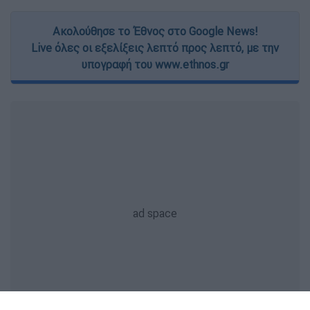
Ακολούθησε το Έθνος στο Google News!
Live όλες οι εξελίξεις λεπτό προς λεπτό, με την
υπογραφή του www.ethnos.gr