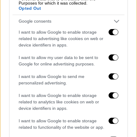
Ευρωκοινοβούλιο στις Βρυξέλλες και το
Purposes for which it was collected.
Στρασβούργο.
Opted Out
Δείτε το σχετικό ρεπορτάζ του OPEN TV
Google consents
I want to allow Google to enable storage
related to advertising like cookies on web or
device identifiers in apps.
I want to allow my user data to be sent to
Google for online advertising purposes.
video
I want to allow Google to send me
personalized advertising.
I want to allow Google to enable storage
related to analytics like cookies on web or
device identifiers in apps.
Διαβάστε ακόμη
I want to allow Google to enable storage
Βοιωτία: Κλείνει το αιολικό πάρκο από
related to functionality of the website or app.
όπου ξεκίνησε η φωτιά - Στο στόχαστρο
όλα τα έργα του συλληφθέντα δημάρχου