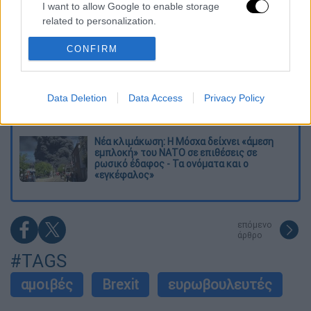
I want to allow Google to enable storage
related to personalization.
Σοκαριστικό βίντεο από το τροχαίο στις
Σέρρες που σκοτώθηκαν μητέρα και γιος:
CONFIRM
I want to allow Google to enable storage
Το ΙΧ πέφτει πάνω στο φορτηγό
related to security, including authentication
functionality and fraud prevention, and other
Ο Ερυθρός Σταυρός έσβησε βίντεο για το
user protection.
προσφυγικό ταξίδι του 26χρονου
Data Deletion
Data Access
Privacy Policy
κατηγορούμενου για τη δολοφονία της
Ελίζαμπεθ
Νέα κλιμάκωση: Η Μόσχα δείχνει «άμεση
εμπλοκή» του ΝΑΤΟ σε επιθέσεις σε
ρωσικό έδαφος - Τα ονόματα και ο
«εγκέφαλος»
επόμενο
άρθρο
#TAGS
αμοιβές
Brexit
ευρωβουλευτές