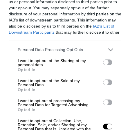
us or personal information disclosed to third parties prior to
Προσθέστε το ΕΘΝΟΣ στη Google
your opt-out. You may separately opt-out of the further
disclosure of your personal information by third parties on the
Μπορεί να έχουν στηρίξει την πολιτική τους
IAB’s list of downstream participants. This information may
also be disclosed by us to third parties on the
IAB’s List of
καριέρα στον ευρωσκεπτικισμό αλλά απ' ότι
Downstream Participants
that may further disclose it to other
φαίνεται οι ευρωβουλευτές του κόμματος
third parties.
Brexit
στηρίζουν την ευημερία τους στο ίδιο
Please note that this website/app uses one or more Google
το σύστημα που αντιμάχονται. Οι
Personal Data Processing Opt Outs
services and may gather and store information including but
παράλληλες αδήλωτες δραστηριότητες των
not limited to your visit or usage behaviour. You may click to
I want to opt-out of the Sharing of my
ευρωβουλευτών μιλούν από μόνες τους.
personal data.
grant or deny consent to Google and its third-party tags to
Opted In
use your data for below specified purposes in below Google
Οι ευρωβουλευτές του κόμματος «Brexit»
consent section.
I want to opt-out of the Sale of my
βγάζουν μεταξύ 2 και 4,5 εκατ. ευρώ. Την
Personal Data.
Opted In
ίδια ώρα τα δηλωμένα εισοδήματα για κάθε
ευρωβουλευτή είναι συγκεκριμένα. Ο
I want to opt-out of processing my
Personal Data for Targeted Advertising.
βασικός μισθός για κάθε ευρωβουλευτή
Opted In
ανέρχεται σε 8.700 ευρώ το μήνα και 4.500
I want to opt-out of Collection, Use,
ευρώ το μήνα σε επιδόματα για εργασίες στο
Retention, Sale, and/or Sharing of my
Personal Data that Is Unrelated with the