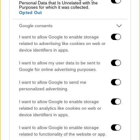
Personal Data that Is Unrelated with the
στο εν λόγω τεμάχιο, ισχυρισμό που
Purposes for which it was collected.
μετέφερε στα Ηνωμένα Έθνη και ο μόνιμος
Opted Out
αντιπρόσωπος της Τουρκίας, ενώ σήμερα
Google consents
προχωρώντας ένα βήμα παραπέρα δεσμεύει
την περιοχή για δική της γεώτρηση μέχρι
I want to allow Google to enable storage
related to advertising like cookies on web or
τον Ιανουάριο.
device identifiers in apps.
I want to allow my user data to be sent to
Google for online advertising purposes.
I want to allow Google to send me
personalized advertising.
I want to allow Google to enable storage
thumbnail_image001.jpg
related to analytics like cookies on web or
device identifiers in apps.
Με κίτρινο εκεί που η Τουρκία έχει
I want to allow Google to enable storage
δικαιώματα και συμπίπτουν με της Κύπρου.
related to functionality of the website or app.
Από Α-G εκεί που έχει δώσει αδειοδοτήσεις