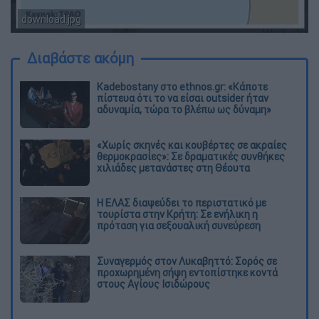
download.jpg
Διαβάστε ακόμη
Kadebostany στο ethnos.gr: «Κάποτε
πίστευα ότι το να είσαι outsider ήταν
αδυναμία, τώρα το βλέπω ως δύναμη»
«Χωρίς σκηνές και κουβέρτες σε ακραίες
θερμοκρασίες»: Σε δραματικές συνθήκες
χιλιάδες μετανάστες στη Θέουτα
Η ΕΛΑΣ διαψεύδει το περιστατικό με
τουρίστα στην Κρήτη: Σε ενήλικη η
πρόταση για σεξουαλική συνεύρεση
Συναγερμός στον Λυκαβηττό: Σορός σε
προχωρημένη σήψη εντοπίστηκε κοντά
στους Αγίους Ισιδώρους