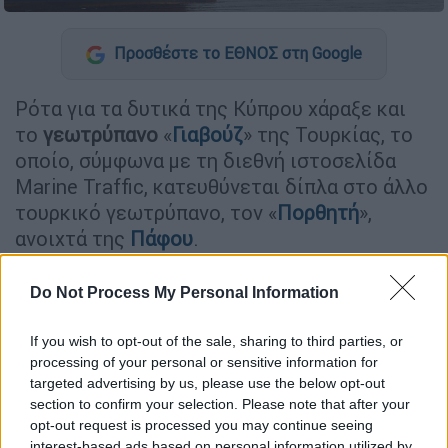
Προσθέστε το ΕΘΝΟΣ στη Google
Ρότα για τα δυτικά της Κύπρου χάραξε και
το
γεωτρύπανο
«
Γιαβούζ
» της Τουρκίας, το
οποίο, σύμφωνα με τη διεθνή ιστοσελίδα
Marine Traffic, κατευθύνεται δίπλα στο άλλο
τουρκικό γεωτρύπανο, τον «
Πορθητή
»,
ανοιχτά της
Πάφου
.
Πριν από λίγες ημέρες ο
Τούρκος υπουργός
Do Not Process My Personal Information
Ενέργειας, Φατίχ Ντονμέζ
, είχε δηλώσει ότι
σε λίγες ημέρες το «Γιαβούζ» θα ξεκινήσει
If you wish to opt-out of the sale, sharing to third parties, or
τη γεώτρησή του σε νέα τοποθεσία, την
processing of your personal or sensitive information for
οποία, όμως, δεν είχε προσδιορίσει.
targeted advertising by us, please use the below opt-out
section to confirm your selection. Please note that after your
Τη
δέσμευση της τεμαχίου 7
της
κυπριακής
opt-out request is processed you may continue seeing
interest-based ads based on personal information utilized by