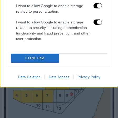
το ψευδοκράτος στην ΤΡΑΟ.
I want to allow Google to enable storage
related to personalization.
I want to allow Google to enable storage
related to security, including authentication
functionality and fraud prevention, and other
user protection.
CONFIRM
Data Deletion
Data Access
Privacy Policy