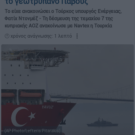
το γεωτρύπανο Γιαβούζ
Το είχε ανακοινώσει ο Τούρκος υπουργός Ενέργειας,
Φατίχ Ντονμέζ - Τη δέσμευση της τεμαχίου 7 της
κυπριακής ΑΟΖ ανακοίνωσε με Navtex η Τουρκία
🕛 χρόνος ανάγνωσης: 1 λεπτό ┋
(AP Photo/Lefteris Pitarakis)