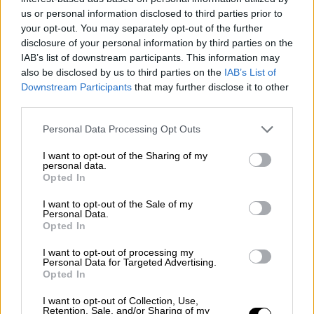
ΑΟΖ
ανακοίνωσε με Navtex η Τουρκία,
us or personal information disclosed to third parties prior to
προκειμένου να διεξάγει γεώτρηση το
your opt-out. You may separately opt-out of the further
γεωτρύπανο «Γιαβούζ», το οποίο νωρίτερα
disclosure of your personal information by third parties on the
σήμερα εμφανίζονταν στη διεθνή
IAB’s list of downstream participants. This information may
also be disclosed by us to third parties on the
IAB’s List of
ιστοσελίδα Marinetraffic να κατευθύνεται
Downstream Participants
that may further disclose it to other
δυτικά της Κύπρου και ανοιχτά της Πάφου.
third parties.
Σύμφωνα με την οδηγία προς
Please note that this website/app uses one or more Google
ναυτιλλομένους που εκδόθηκε από τον
Personal Data Processing Opt Outs
services and may gather and store information including but
σταθμό της Αττάλειας, η Τουρκία δεσμεύει
not limited to your visit or usage behaviour. You may click to
I want to opt-out of the Sharing of my
το τεμάχιο 7 από τις 6 Οκτωβρίου μέχρι τις
personal data.
grant or deny consent to Google and its third-party tags to
Opted In
10 Ιανουαρίου 2020. Tο συγκεκριμένο
use your data for below specified purposes in below Google
consent section.
τεμάχιο έχει παραχωρηθεί από την Κυπριακή
I want to opt-out of the Sale of my
Personal Data.
Δημοκρατία στην κοινοπραξία των εταιριών
Opted In
TOTAL και ENI επίσης για γεώτρηση.
I want to opt-out of processing my
Personal Data for Targeted Advertising.
Πριν από λίγες ημέρες, ο εκπρόσωπος του
Opted In
υπουργείου Εξωτερικών, Χαμί Ακσόι, είχε
I want to opt-out of Collection, Use,
αμφισβητήσει τη δικαιοδοσία της Κύπρου
Retention, Sale, and/or Sharing of my