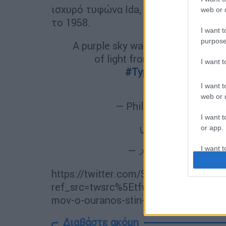
ισχυρό τυφώνα Ida, ο οποίος είχε αφ
web or d
το 1958.
I want t
purpose
A purple sky was caused in Japan
of light from suspended water
I want 
#TyphoonHagibisJap
pic.twitte
I want t
web or d
— Phillipson Institute (@
I want t
いっぱいとった
pi
or app.
I want t
— メスゴリラ (@ika_me
https://twitter.com/Stardustjaem/st
I want t
authenti
ref_src=twsrc%5Etfw%7Ctwcamp%5E
mov-o-ouranos-stin-iaponia-kathos-pl
Διαβάστε ακόμη