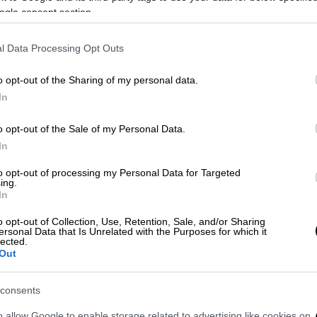
ogle consent section.
l Data Processing Opt Outs
o opt-out of the Sharing of my personal data.
In
o opt-out of the Sale of my Personal Data.
In
to opt-out of processing my Personal Data for Targeted
ing.
 το ΕΘΝΟΣ στη Google
In
o opt-out of Collection, Use, Retention, Sale, and/or Sharing
νε μοβ, καθώς ο ισχυρός τυφώνας Hagibis
ersonal Data that Is Unrelated with the Purposes for which it
lected.
α βρίσκονται σε επιφυλακή. Μάλιστα πολλοί
Out
κόνες στις οποίες ο ουρανός έχει γίνει μοβ
consents
έχουν συγκρίνει τον τυφώνα Hagibis με τον
o allow Google to enable storage related to advertising like cookies on