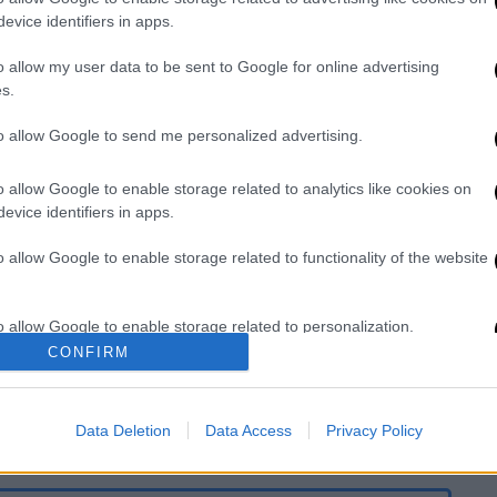
ήσει πίσω του 1.269 νεκρούς στην Ιαπωνία
evice identifiers in apps.
o allow my user data to be sent to Google for online advertising
s.
 ahead of the
#Typhoon
by the reflection
 droplets in the clouds like a prism.
to allow Google to send me personalized advertising.
an
#Hagibis
#TyphoonHagibis
r.com/C1OqVvEMrQ
o allow Google to enable storage related to analytics like cookies on
evice identifiers in apps.
phillipsoninst)
October 12, 2019
o allow Google to enable storage related to functionality of the website
c.twitter.com/QfFNexSpn4
o allow Google to enable storage related to personalization.
sugorira)
October 11, 2019
CONFIRM
atus/1182864891792609281?
o allow Google to enable storage related to security, including
cation functionality and fraud prevention, and other user protection.
tweetembed%7Ctwterm%5E1182864891792609281
Data Deletion
Data Access
Privacy Policy
isiazei-o-tyfonas-Hagibis%2F