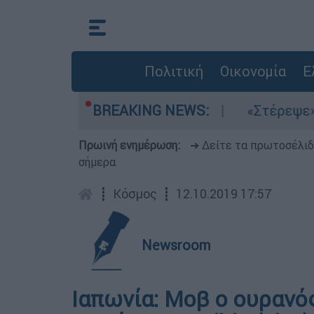
Πολιτική
Οικονομία
Ε
 τα μελτέμια στο Αιγαίο
BREAKING NEWS:
«Στέρεψε» η αγο
Πρωινή ενημέρωση:
➔ Δείτε τα πρωτοσέλι
σήμερα
┋
Κόσμος
┋
12.10.2019 17:57
Newsroom
Ιαπωνία: Μοβ ο ουρανό