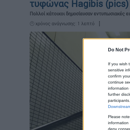
τυφώνας Hagibis (pics)
Πολλοί κάτοικοι δημοσίευσαν εντυπωσιακές ει
🕛 χρόνος ανάγνωσης: 1 λεπτό ┋
Do Not Pr
If you wish 
sensitive in
confirm you
continue se
information 
further disc
participants
Downstream 
Please note
information 
deny consent