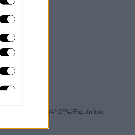
&ref_url=https%3A%2F%2Fsputniknews.gr%2Fk