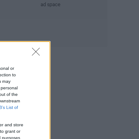
sonal or
ection to
ou may
 personal
out of the
 downstream
B’s List of
er and store
to grant or
ed purposes