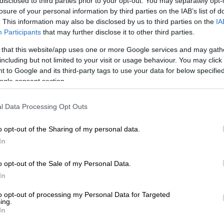
disclosed to third parties prior to your opt-out. You may separately opt-
losure of your personal information by third parties on the IAB’s list of
. This information may also be disclosed by us to third parties on the
IA
Participants
that may further disclose it to other third parties.
 that this website/app uses one or more Google services and may gath
including but not limited to your visit or usage behaviour. You may click 
 to Google and its third-party tags to use your data for below specifi
 το ΕΘΝΟΣ στη Google
ogle consent section.
υ
, στις
06:19 ώρα Ελλάδας
, ο
Ήλιος
θα
l Data Processing Opt Outs
 έτσι θα ξεκινήσει και τυπικά ο φετινός
α στο βόρειο ημισφαίριο. Το βράδυ του
o opt-out of the Sharing of my personal data.
α είναι και τα μεγαλύτερα του έτους σε
In
φαίριο θα αρχίσει το καλοκαίρι, με τη
o opt-out of the Sale of my Personal Data.
ο αποκορύφωμά της.
In
ό ισημερινό σημείο του τον Σεπτέμβριο
,
to opt-out of processing my Personal Data for Targeted
 αλλά στη συνέχεια σταδιακά αυξάνεται η
ing.
In
ιος περάσει το χειμερινό ηλιοστάσιο,