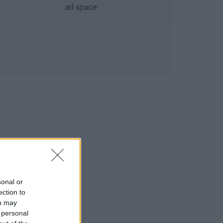
sonal or
ection to
ou may
 personal