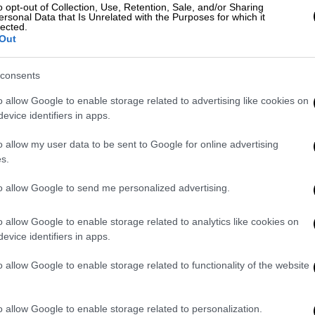
ι πιο ψηλά στον ουρανό, με αποτέλεσμα η
o opt-out of Collection, Use, Retention, Sale, and/or Sharing
ersonal Data that Is Unrelated with the Purposes for which it
δαφος», εωσότου στην εαρινή ισημερία το
lected.
Out
ν ίση διάρκεια.
» πάντα την ίδια ημερομηνία, αλλά
consents
23ης Δεκεμβρίου, με πιο πιθανές
o allow Google to enable storage related to advertising like cookies on
ν τελευταία φορά που το χειμερινό
evice identifiers in apps.
 ήταν το 1903 και δεν θα ξανασυμβεί πριν
ακυμάνσεις οφείλονται στο Γρηγοριανό
o allow my user data to be sent to Google for online advertising
s.
to allow Google to send me personalized advertising.
ει πια στις 25 Δεκεμβρίου
, όπως στην
ρα, επειδή έχει αντικατασταθεί το
o allow Google to enable storage related to analytics like cookies on
 είχε εισάγει ο Ιούλιος Καίσαρ από το 44
evice identifiers in apps.
ειμερινό ηλιοστάσιο στις 25 Δεκεμβρίου,
. Το 1582, ο Πάπας Γρηγόριος ΙΓ' εισήγαγε
o allow Google to enable storage related to functionality of the website
μά του (Γρηγοριανό) και το οποίο χάνει μόνο
o allow Google to enable storage related to personalization.