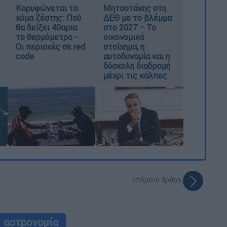
Κορυφώνεται το
Μητσοτάκης στη
κύμα ζέστης: Πού
ΔΕΘ με το βλέμμα
θα δείξει 40αρια
στο 2027 – Το
το θερμόμετρο -
οικονομικό
Οι περιοχές σε red
στοίχημα, η
code
αυτοδυναμία και η
δύσκολη διαδρομή
μέχρι τις κάλπες
επόμενο άρθρο
αστρονομία