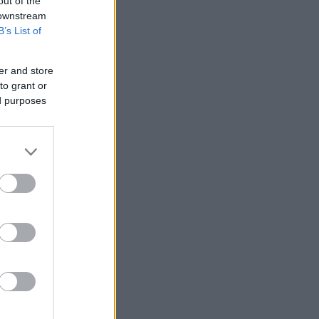
out of the
 downstream
B’s List of
er and store
to grant or
ed purposes