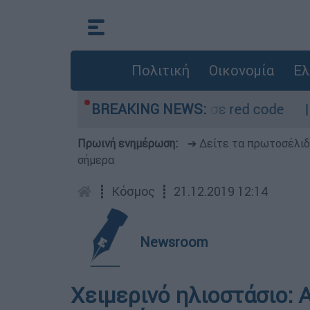
Πολιτική
Οικονομία
Ελ
ρμόμετρο - Οι περιοχές σε red code
BREAKING NEWS:
Πέθα
Πρωινή ενημέρωση:
➔ Δείτε τα πρωτοσέλι
σήμερα
┋
Κόσμος
┋
21.12.2019 12:14
Newsroom
Χειμερινό ηλιοστάσιο: