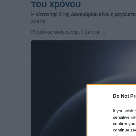
του χρόνου
Η νύχτα της 21ης Δεκεμβρίου είναι η μεγαλύτε
λεπτά
🕛 χρόνος ανάγνωσης: 3 λεπτά ┋
Do Not Pr
If you wish 
sensitive in
confirm you
continue se