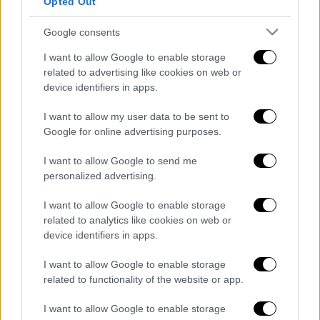
Opted Out
περιοχή από τις ρωσικές και συριακές
κυβερνητικές δυνάμεις τον τελευταίο μήνα.
Google consents
«Αυτή τη στιγμή 200.000 με 250.000
I want to allow Google to enable storage
μετανάστες κατευθύνονται προς τα σύνορά
related to advertising like cookies on web or
device identifiers in apps.
μας. Προσπαθούμε να τους εμποδίσουμε με
κάποια μέτρα, αλλά δεν είναι εύκολο. Είναι
I want to allow my user data to be sent to
δύσκολο, είναι κι αυτοί άνθρωποι», είπε ο
Google for online advertising purposes.
Ερντογάν σε συνέντευξη Τύπου στην Άγκυρα.
I want to allow Google to send me
Διαβάστε ακόμη
personalized advertising.
I want to allow Google to enable storage
Εκτελέσεις, συλλήψεις και νέοι
περιορισμοί: Το Ιράν σκληραίνει τη γραμμή
related to analytics like cookies on web or
στο εσωτερικό εν μέσω πολέμου
device identifiers in apps.
I want to allow Google to enable storage
Η πρώτη δήλωση της οικογένειας της
38χρονης Βρετανίδας που δολοφονήθηκε
related to functionality of the website or app.
στην Κυψέλη
I want to allow Google to enable storage