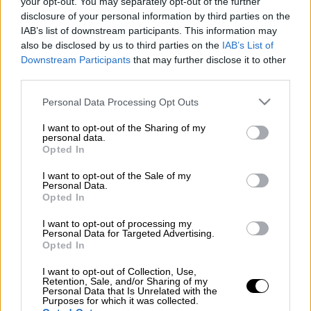
your opt-out. You may separately opt-out of the further
Προσθέστε το ΕΘΝΟΣ στη Google
disclosure of your personal information by third parties on the
IAB’s list of downstream participants. This information may
Ο
πρόεδρος της Τουρκίας Ταγίπ Ερντογάν
also be disclosed by us to third parties on the
IAB’s List of
Downstream Participants
that may further disclose it to other
δήλωσε σήμερα ότι έως και 250.000
third parties.
άνθρωποι εγκαταλείπουν την βορειοδυτική
περιοχή της
Συρίας
Ιντλίμπ με κατεύθυνση
Please note that this website/app uses one or more Google
Personal Data Processing Opt Outs
services and may gather and store information including but
προς την Τουρκία και πρόσθεσε ότι η Άγκυρα
not limited to your visit or usage behaviour. You may click to
I want to opt-out of the Sharing of my
προσπαθεί να τους αποτρέψει από το να
personal data.
grant or deny consent to Google and its third-party tags to
Opted In
διασχίσουν το σύνορό της. Η Τουρκία
use your data for below specified purposes in below Google
φιλοξενεί περίπου 3,7 εκατομμύρια Σύρους
consent section.
I want to opt-out of the Sale of my
Personal Data.
πρόσφυγες, τον μεγαλύτερο προσφυγικό
Opted In
πληθυσμό στον κόσμο. Η Άγκυρα εκφράζει
φόβους για νέο προσφυγικό κύμα από την
I want to opt-out of processing my
Personal Data for Targeted Advertising.
Ιντλίμπ, όπου ζουν έως και τρία εκατομμύρια
Opted In
Σύροι σε αυτό το τελευταίο προπύργιο των
I want to opt-out of Collection, Use,
ανταρτών μετά την εντατικοποίηση των
Retention, Sale, and/or Sharing of my
Personal Data that Is Unrelated with the
βομβαρδισμών εναντίον στόχων στην
Purposes for which it was collected.