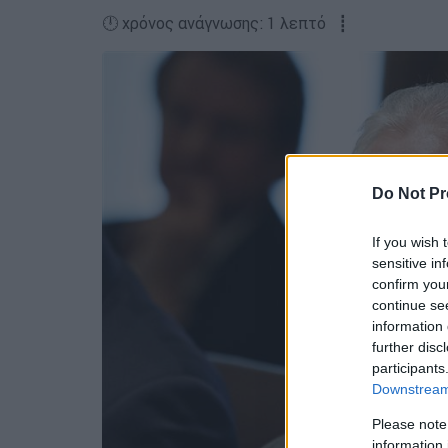
🕛 χρόνος ανάγνωσης: 1 λεπτό ┋
Do Not Pr
If you wish 
sensitive in
confirm you
continue se
information 
further disc
participants
Downstream 
Please note
information 