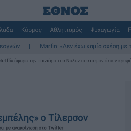
λάδα
Κόσμος
Αθλητισμός
Ψυχαγωγία
F
ν
Marfin: «Δεν έχω καμία σχέση με την επ
Netflix έφερε την ταινιάρα του Νόλαν που οι φαν έχουν κρυφό
τεμπέλης» ο Τίλερσον
υ, με ανακοίνωση στο Twitter