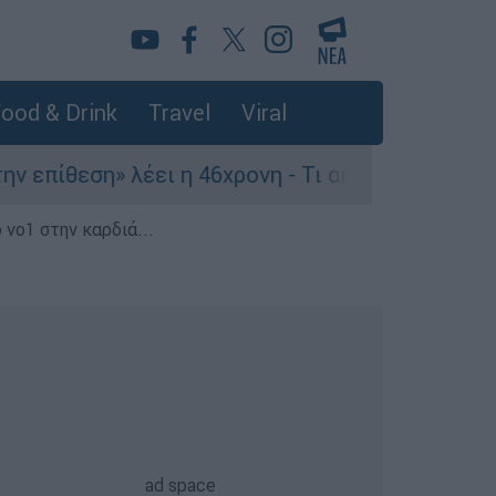
ood & Drink
Travel
Viral
ίθεση» λέει η 46χρονη - Τι αποκάλυψε στους ασ
 νο1 στην καρδιά...