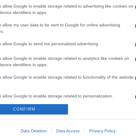
o allow Google to enable storage related to advertising like cookies on
 I am very proud of him. His predecessor,
evice identifiers in apps.
ntal capacity needed. He was dumb as a
o allow my user data to be sent to Google for online advertising
 fast enough. He was lazy as hell. Now it
s.
it at State!
to allow Google to send me personalized advertising.
Trump)
December 7, 2018
o allow Google to enable storage related to analytics like cookies on
3 Μαρτίου, με ανακοίνωση στο Twitter.
evice identifiers in apps.
ην πολιτική που έπρεπε να ακολουθήσουν
o allow Google to enable storage related to functionality of the website
και το Ιράν, οι σχέσεις τους είχαν ενταθεί
ς είχε αποκαλέσει «ηλίθιο» τον πρόεδρο.
o allow Google to enable storage related to personalization.
CBS News ο Τίλερον χαρακτήρισε τον
 «δεν του αρέσει να διαβάζει, δεν διαβάζει
CONFIRM
o allow Google to enable storage related to security, including
παίνει σε λεπτομέρειες για πολλά πράγματα»,
cation functionality and fraud prevention, and other user protection.
χρεωμένος να του υπενθυμίζει πως όσα
Data Deletion
Data Access
Privacy Policy
όμο, παραβίαζαν συνθήκες».