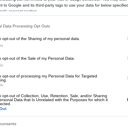
 to Google and its third-party tags to use your data for below specifi
ogle consent section.
l Data Processing Opt Outs
o opt-out of the Sharing of my personal data.
In
 το ΕΘΝΟΣ στη Google
o opt-out of the Sale of my Personal Data.
 χαρακτήρισε «βλάκα με περικεφαλαία» και
In
ρικών Ρεξ Τίλερσον, απαντώντας με αυτόν
to opt-out of processing my Personal Data for Targeted
λευταίου ότι του ζητούσε να κάνει
ing.
σίας.
In
o opt-out of Collection, Use, Retention, Sale, and/or Sharing
ιά, είμαι πολύ υπερήφανος για αυτόν. Ο
ersonal Data that Is Unrelated with the Purposes for which it
lected.
 είχε την απαιτούμενη διανοητική
Out
αλαία και δεν μπορούσα να τον ξεφορτωθώ
Τώρα το παιχνίδι έχει αλλάξει, υψηλό
consents
αψε ο Τραμπ σε ανάρτησή του στο Twitter.