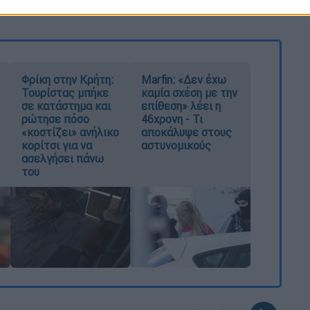
Φρίκη στην Κρήτη:
Marfin: «Δεν έχω
Τουρίστας μπήκε
καμία σχέση με την
σε κατάστημα και
επίθεση» λέει η
ρώτησε πόσο
46χρονη - Τι
«κοστίζει» ανήλικο
αποκάλυψε στους
κορίτσι για να
αστυνομικούς
ασελγήσει πάνω
του