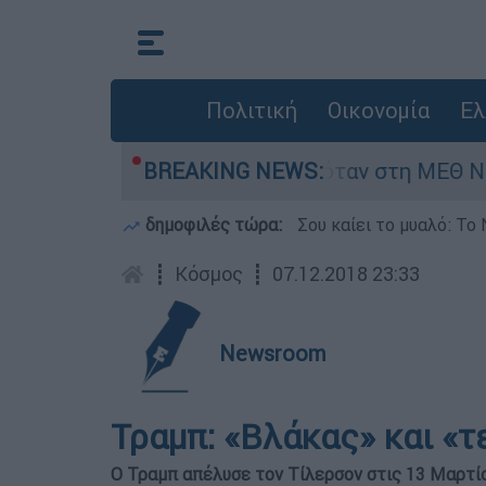
Πολιτική
Οικονομία
Ελ
ρέφος 8 ημερών - Νοσηλευόταν στη ΜΕΘ Νεογνώ
BREAKING NEWS:
δημοφιλές τώρα:
Σου καίει το μυαλό: Το 
┋
Κόσμος
┋
07.12.2018 23:33
Newsroom
Τραμπ: «Βλάκας» και «
Ο Τραμπ απέλυσε τον Τίλερσον στις 13 Μαρτίο