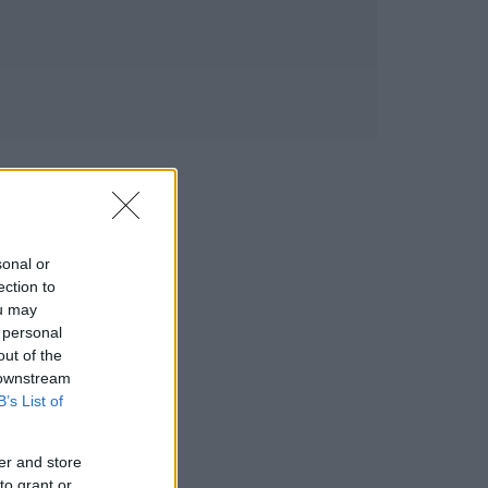
sonal or
ection to
ou may
 personal
out of the
 downstream
B’s List of
er and store
to grant or