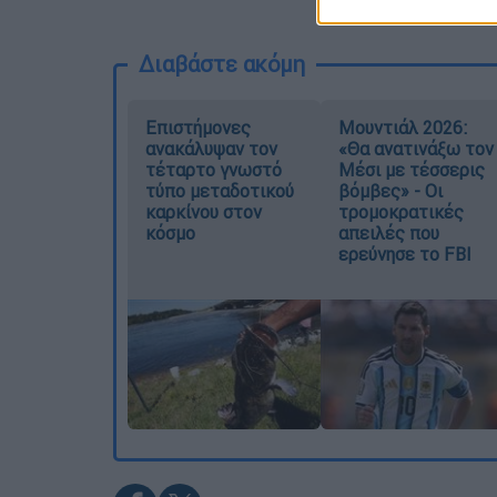
Διαβάστε ακόμη
Επιστήμονες
Μουντιάλ 2026:
ανακάλυψαν τον
«Θα ανατινάξω τον
τέταρτο γνωστό
Μέσι με τέσσερις
τύπο μεταδοτικού
βόμβες» - Οι
καρκίνου στον
τρομοκρατικές
κόσμο
απειλές που
ερεύνησε το FBI