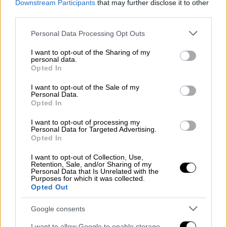
Downstream Participants
that may further disclose it to other
μεγαλύτερους κινδύνους για την παγκόσμια
third parties.
οικονομία
Please note that this website/app uses one or more Google
Personal Data Processing Opt Outs
Στον υπόλοιπο κόσμο έχουν
services and may gather and store information including but
not limited to your visit or usage behaviour. You may click to
I want to opt-out of the Sharing of my
εντοπιστεί 4.063 κρούσματα και 66
personal data.
grant or deny consent to Google and its third-party tags to
θάνατοι.
Opted In
use your data for below specified purposes in below Google
consent section.
I want to opt-out of the Sale of my
Ο Covid-19 έχει εξαπλωθεί το τελευταίο
Personal Data.
Opted In
24ωρο σε πολλές νέες χώρες (Εσθονία,
Δανία, Νορβηγία, Β. Μακεδονία, Ρουμανία,
I want to opt-out of processing my
Personal Data for Targeted Advertising.
Γεωργία, Πακιστάν, Ελλάδα), ανεβάζοντας σε
Opted In
50 τον αριθμό των χωρών και των εδαφών
που πλήττονται από την ασθένεια.
I want to opt-out of Collection, Use,
Retention, Sale, and/or Sharing of my
Personal Data that Is Unrelated with the
Purposes for which it was collected.
Η Νότια Κορέα έχει τα περισσότερα
Opted Out
κρούσματα, μετά την Κίνα. Έχουν αναφερθεί
Google consents
1.766 ασθενείς και 13 θάνατοι. Στο Ιράν
έχουν πεθάνει 26 άνθρωποι και έχουν
I want to allow Google to enable storage