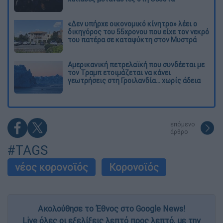
«Δεν υπήρχε οικονομικό κίνητρο» λέει ο
δικηγόρος του 55χρονου που είχε τον νεκρό
του πατέρα σε καταψύκτη στον Μυστρά
Αμερικανική πετρελαϊκή που συνδέεται με
τον Τραμπ ετοιμάζεται να κάνει
γεωτρήσεις στη Γροιλανδία... χωρίς άδεια
επόμενο
άρθρο
#TAGS
νέος κορονοϊός
Κορονοϊός
Ακολούθησε το Έθνος στο Google News!
Live όλες οι εξελίξεις λεπτό προς λεπτό, με την