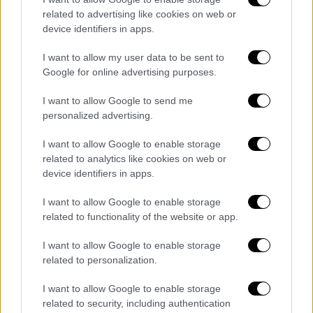
εντοπιστεί 245 κρούσματα.
related to advertising like cookies on web or
device identifiers in apps.
Στην Ευρώπη, η Ιταλία είναι χώρα που έχει
I want to allow my user data to be sent to
πληγεί περισσότερο, με 650 κρούσματα και
Google for online advertising purposes.
17 νεκρούς. Στη Γαλλία, οι νεκροί είναι δύο,
σε σύνολο 38 κρουσμάτων.
I want to allow Google to send me
personalized advertising.
Ματαιώνονται προσκυνήματα και
I want to allow Google to enable storage
στρατιωτικά γυμνάσια
related to analytics like cookies on web or
device identifiers in apps.
Η Σαουδική Αραβία απαγόρευσε προσωρινά
την είσοδο μουσουλμάνων που θέλουν να
I want to allow Google to enable storage
κάνουν το «μικρό προσκύνημα» στη Μέκκα,
related to functionality of the website or app.
το Ούμρα, που μπορεί να γίνει όλον τον
I want to allow Google to enable storage
χρόνο (σε αντίθεση με το Χατζ που φέτος θα
related to personalization.
γίνει την περίοδο Ιουλίου-Αυγούστου).
I want to allow Google to enable storage
Το Ιράν ανακοίνωσε επίσης περιορισμούς
related to security, including authentication