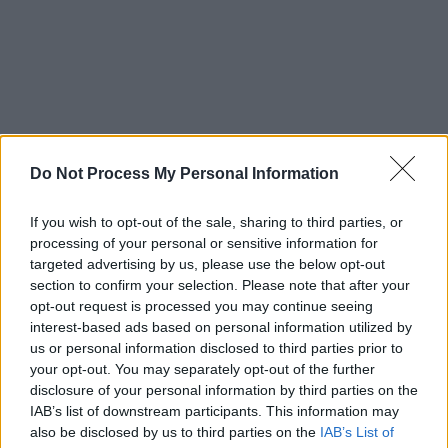
Do Not Process My Personal Information
If you wish to opt-out of the sale, sharing to third parties, or
processing of your personal or sensitive information for
targeted advertising by us, please use the below opt-out
section to confirm your selection. Please note that after your
opt-out request is processed you may continue seeing
interest-based ads based on personal information utilized by
ΟΙΚΟΝΟΜΙΑ
27.02.2020
10:06
us or personal information disclosed to third parties prior to
Economist: Ο κοροναϊός ανάμεσα στους 5
your opt-out. You may separately opt-out of the further
μεγαλύτερους κινδύνους για την παγκόσμια
disclosure of your personal information by third parties on the
οικονομία
IAB’s list of downstream participants. This information may
also be disclosed by us to third parties on the
IAB’s List of
Economist: Ο κοροναϊός ανάμεσα στους 5