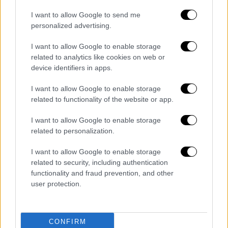
Να τελειώσει η πολιτική λιτότητας. Να
I want to allow Google to send me
πάψουμε να πληρώνουμε τους τόκους
personalized advertising.
φόρων που έχουν κριθεί παράνομοι και
I want to allow Google to enable storage
να αρχίσουμε να πληρώνουμε το χρέος
related to analytics like cookies on web or
χωρίς να παίρνουμε τα χρήματα από
device identifiers in apps.
τους φτωχούς και τους λιγότερο
φτωχούς. Να αναζητήσουμε τα 80
I want to allow Google to enable storage
related to functionality of the website or app.
δισεκατομμύρια της φοροδιαφυγής.
Να αντιμετωπιστούν οι αιτίες της
I want to allow Google to enable storage
μετανάστευσης.
related to personalization.
Οι αιτούντες άσυλο να έχουν μια καλή
I want to allow Google to enable storage
μεταχείριση. Τους οφείλουμε στέγη,
related to security, including authentication
ασφάλεια τροφή και παιδεία για τους
functionality and fraud prevention, and other
ανηλίκους. Συνεργασία με τον
user protection.
Οργανισμό Ηνωμένων Εθνών έτσι ώστε
οι χώροι υποδοχής να είναι ανοιχτοί σε
πιο πολλές χώρες του κόσμου ενόσω οι
CONFIRM