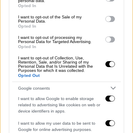
Επιπλέον περιορισμός του αριθμού των
personal data.
grant or deny consent to Google and its third-party tags to
Opted In
συμβάσεων ορισμένου χρόνου για τις
use your data for below specified purposes in below Google
μεγάλες εταιρείες. Θέλουμε
consent section.
I want to opt-out of the Sale of my
Personal Data.
περισσότερες συμβάσεις αορίστου
Opted In
χρόνου.
I want to opt-out of processing my
Τέλος στις προεδρικές αποζημιώσεις
Personal Data for Targeted Advertising.
εφόρου ζωής.
Opted In
Να ευνοηθεί η μεταφορά των
I want to opt-out of Collection, Use,
εμπορευμάτων δια μέσου
Retention, Sale, and/or Sharing of my
Personal Data that Is Unrelated with the
σιδηροδρόμων.
Purposes for which it was collected.
Opted Out
Τέλος για το CICE – την έκπτωση φόρου
για την απασχόληση και την
Google consents
ανταγωνιστικότητα. Αξιοποίηση αυτών
I want to allow Google to enable storage
των χρημάτων για το λανσάρισμα της
related to advertising like cookies on web or
γαλλικής βιομηχανίας αυτοκινήτων
device identifiers in apps.
υδρογόνου (το οποίο είναι πιο
οικολογικό από το ηλεκτρικό
I want to allow my user data to be sent to
Google for online advertising purposes.
αυτοκίνητο).