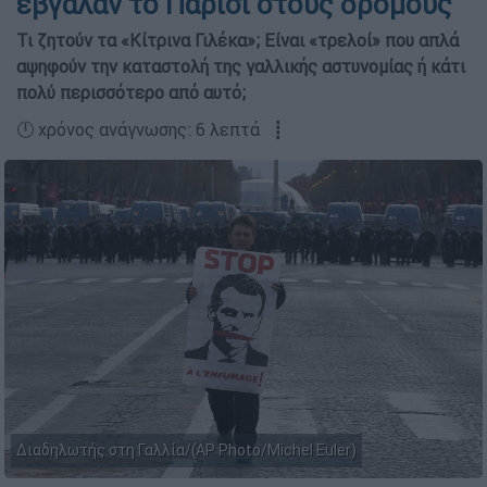
έβγαλαν το Παρίσι στους δρόμους
Τι ζητούν τα «Κίτρινα Γιλέκα»; Είναι «τρελοί» που απλά
αψηφούν την καταστολή της γαλλικής αστυνομίας ή κάτι
πολύ περισσότερο από αυτό;
🕛 χρόνος ανάγνωσης: 6 λεπτά ┋
Διαδηλωτής στη Γαλλία/(AP Photo/Michel Euler)