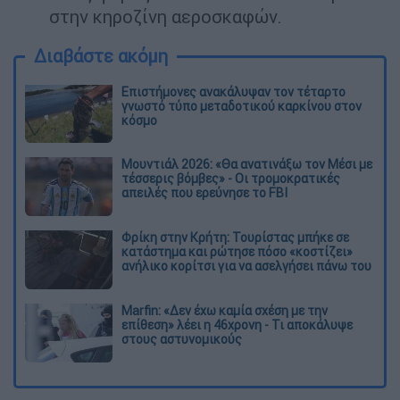
στην κηροζίνη αεροσκαφών.
Διαβάστε ακόμη
Επιστήμονες ανακάλυψαν τον τέταρτο
γνωστό τύπο μεταδοτικού καρκίνου στον
κόσμο
Μουντιάλ 2026: «Θα ανατινάξω τον Μέσι με
τέσσερις βόμβες» - Οι τρομοκρατικές
απειλές που ερεύνησε το FBI
Φρίκη στην Κρήτη: Τουρίστας μπήκε σε
κατάστημα και ρώτησε πόσο «κοστίζει»
ανήλικο κορίτσι για να ασελγήσει πάνω του
Marfin: «Δεν έχω καμία σχέση με την
επίθεση» λέει η 46χρονη - Τι αποκάλυψε
στους αστυνομικούς