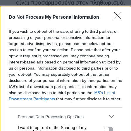
είναι προσαρμοσμένα στον πληθωρισμό.
Προστασία της γαλλικής βιομηχανίας.
Απαγόρευση της μετεγκατάστασης
Do Not Process My Personal Information
τους. Η προστασία της βιομηχανίας μας
If you wish to opt-out of the sale, sharing to third parties, or
είναι η προστασία της τεχνογνωσίας
processing of your personal or sensitive information for
μας, του savoir-faire και των θέσεων
targeted advertising by us, please use the below opt-out
εργασίας.
section to confirm your selection. Please note that after your
Τέλος της αποσπασμένης εργασίας.
opt-out request is processed you may continue seeing
Είναι αφύσικο για άτομο που εργάζεται
interest-based ads based on personal information utilized by
us or personal information disclosed to third parties prior to
σε γαλλικό έδαφος να μην επωφελείται
your opt-out. You may separately opt-out of the further
των ίδιων δικαιωμάτων και του ίδιου
disclosure of your personal information by third parties on the
μισθού. Όλοι οι άνθρωποι έχουν άδεια
IAB’s list of downstream participants. This information may
να εργάζονται στο γαλλικό έδαφος θα
also be disclosed by us to third parties on the
IAB’s List of
Downstream Participants
that may further disclose it to other
πρέπει να είναι ίσοι εργασιακά με τους
third parties.
Γάλλους πολίτες και οι εργοδότες τους
να τους αμείβουν με τον ίδιο τρόπο που
Please note that this website/app uses one or more Google
Personal Data Processing Opt Outs
services and may gather and store information including but
αμείβουν έναν Γάλλο εργαζόμενο.
not limited to your visit or usage behaviour. You may click to
I want to opt-out of the Sharing of my