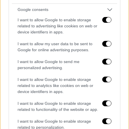
κακού» στη συγκεκριμένη περίπτωση
θεωρείται ότι υπήρξαν οι μύγες, οι οποίες
Google consents
μετέδωσαν το βακτήριο στους ανθρώπους.
I want to allow Google to enable storage
related to advertising like cookies on web or
Η χολέρα
device identifiers in apps.
Το 1817 και έως και το 1824 ξέσπασε η
I want to allow my user data to be sent to
πρώτη καταγεγραμμένη επιδημία χολέρας, η
Google for online advertising purposes.
οποία επηρέασε κυρίως τις Φιλιππίνες, την
I want to allow Google to send me
Ινδονησία και την Ταϊλάνδη. Σύμφωνα με τις
personalized advertising.
πληροφορίες που είναι γνωστές και σε αυτή
την περίπτωση περίπου 100.000 άνθρωποι
I want to allow Google to enable storage
έχασαν τη ζωή τους, ενώ η αρχή της
related to analytics like cookies on web or
device identifiers in apps.
επιδημίας έγινε από κατανάλωση νερού
λιμνών, μολυσμένο με το εν λόγω βακτήριο.
I want to allow Google to enable storage
related to functionality of the website or app.
Η ισπανική γρίπη
I want to allow Google to enable storage
Η πιο πρόσφατη επιδημία, πριν από τον
related to personalization.