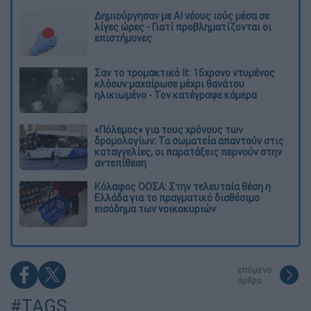
Δημιούργησαν με AI νέους ιούς μέσα σε
λίγες ώρες - Γιατί προβληματίζονται οι
επιστήμονες
Σαν το τρομακτικό It: 15χρονο ντυμένος
κλόουν μαχαίρωσε μέχρι θανάτου
ηλικιωμένο - Τον κατέγραψε κάμερα
«Πόλεμος» για τους χρόνους των
δρομολογίων: Τα σωματεία απαντούν στις
καταγγελίες, οι παρατάξεις περνούν στην
αντεπίθεση
Κόλαφος ΟΟΣΑ: Στην τελευταία θέση η
Ελλάδα για το πραγματικό διαθέσιμο
εισόδημα των νοικοκυριών
επόμενο
άρθρο
#TAGS