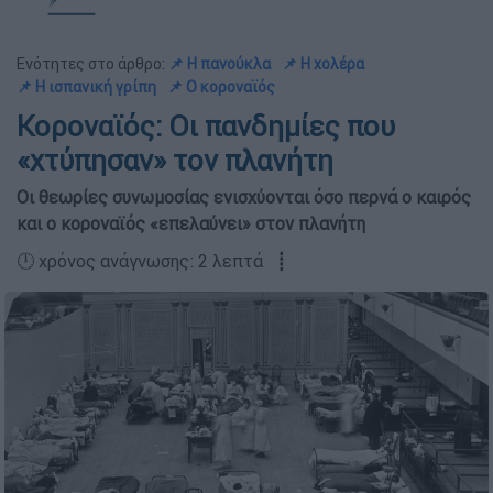
Ενότητες στο άρθρο:
📌 Η πανούκλα
📌 Η χολέρα
📌 Η ισπανική γρίπη
📌 Ο κοροναϊός
Κοροναϊός: Οι πανδημίες που
«χτύπησαν» τον πλανήτη
Οι θεωρίες συνωμοσίας ενισχύονται όσο περνά ο καιρός
και ο κοροναϊός «επελαύνει» στον πλανήτη
🕛 χρόνος ανάγνωσης: 2 λεπτά ┋