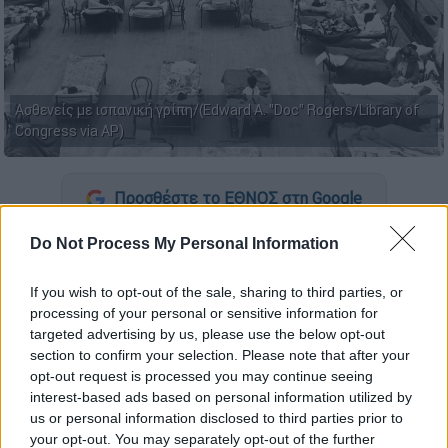
Ασθενείς με ισπανική γρίπη/(Edward A. "Doc" Rogers/Library of
Congress via AP)
Προσθέστε το ΕΘΝΟΣ στη Google
Do Not Process My Personal Information
Ο
κοροναϊός
, που ξέσπασε τον Δεκέμβριο
του 2019 στη Γουχάν της Κίνας και έκτοτε
If you wish to opt-out of the sale, sharing to third parties, or
έχει «μεταναστεύσει» σε ολόκληρο τον
processing of your personal or sensitive information for
πλανήτη, προκαλώντας τον θάνατο
targeted advertising by us, please use the below opt-out
τουλάχιστον 4.000 ανθρώπων, αποτελεί το
section to confirm your selection. Please note that after your
opt-out request is processed you may continue seeing
ζήτημα των τελευταίων μηνών, όχι μόνο για
interest-based ads based on personal information utilized by
το προφάνες, δηλαδή την επικινδυνότητά
us or personal information disclosed to third parties prior to
του, αλλά και γιατί έχει αποτελέσει αφορμή
your opt-out. You may separately opt-out of the further