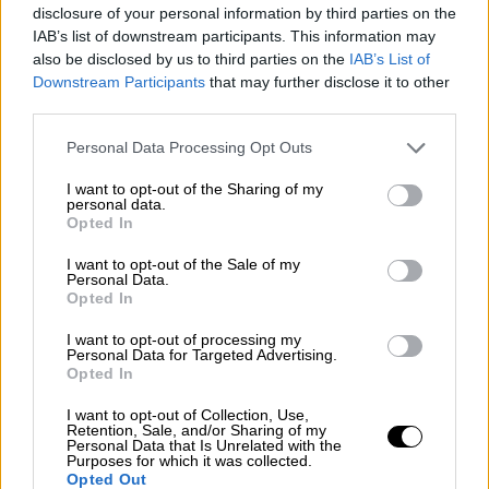
για όσους αρέσκονται να διαβάζουν - και να
disclosure of your personal information by third parties on the
IAB’s list of downstream participants. This information may
μεταδίδουν - θεωρίες συνωμοσίας.
also be disclosed by us to third parties on the
IAB’s List of
Downstream Participants
that may further disclose it to other
Η επικρατέστερη είναι ότι ο ιός είναι
third parties.
αποτέλεσμα εργαστηριακών δοκιμών και
πως επίτηδες «ξέφυγε» από τον έλεγχο των
Please note that this website/app uses one or more Google
Personal Data Processing Opt Outs
services and may gather and store information including but
επιστημόνων ώστε να μειωθεί ο πληθυσμός
not limited to your visit or usage behaviour. You may click to
I want to opt-out of the Sharing of my
της - ασφυκτικά γεμάτης - Γης. Η θεωρία
personal data.
grant or deny consent to Google and its third-party tags to
Opted In
αυτή ενισχύεται από τις προηγούμενες
use your data for below specified purposes in below Google
καταγεγραμμένες
επιδημίες
. Ας τις δούμε
consent section.
I want to opt-out of the Sale of my
Personal Data.
αναλυτικά:
Opted In
Η πανούκλα
I want to opt-out of processing my
Personal Data for Targeted Advertising.
Opted In
Η «Μεγάλη Πανούκλα της Μασσαλίας» ή
απλώς πανούκλα έπληξε την Ευρώπη, στη
I want to opt-out of Collection, Use,
Retention, Sale, and/or Sharing of my
διάρκεια της οποίας έχασαν τη ζωή τους
Personal Data that Is Unrelated with the
Purposes for which it was collected.
περίπου 100.000 άνθρωποι. «Πηγή του
Opted Out