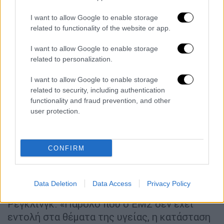
πιθανά περαιτέρω βήματα, με πρωτοβουλίες
του ΕΜΣ και της Ευρωπαϊκής Τράπεζας
I want to allow Google to enable storage
related to functionality of the website or app.
Επενδύσεων, δίνοντας ρευστότητα στις
μικρομεσαίες επιχειρήσεις αλλά και η
I want to allow Google to enable storage
Κομισιόν να υποστηρίξει θέσεις εργασίας
related to personalization.
στη δύσκολη αυτή συγκυρία».
I want to allow Google to enable storage
«Σίγουρα θα αντιμετωπίσουμε ύφεση, αλλά
related to security, including authentication
functionality and fraud prevention, and other
μένει να δούμε πόσο καιρό θα μείνει σε
user protection.
lockdown η οικονομία και πόσο βαθιά θα έχει
φτάσει η κρίση στο στύστημα», εξήγησε ο
Πάολο Τζεντιλόνι.
CONFIRM
«Είναι η μεγαλύτερη κρίση από την εποχή
της Ισπανικής γρίπης πριν από 100 χρόνια»,
Data Deletion
Data Access
Privacy Policy
είπε ο επικεφαλής του ΕΜΣ Κλάους
Ρέγκλινγκ. «Παρόλο που ο ΕΜΣ δεν έχει
εντολή στα θέματα της υγείας, η κατάσταση