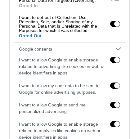
μιλούν για αδυναμία συμφωνίας των
Personal Data for Targeted Advertising.
Opted In
υπουργών για μια ουσιαστική παρέμβαση για
τον περιορισμό του οικονομικού αντίκτυπου
I want to opt-out of Collection, Use,
Retention, Sale, and/or Sharing of my
της πανδημίας. Ωστόσο, οι συμμετέχοντες
Personal Data that Is Unrelated with the
Purposes for which it was collected.
τόνισαν ότι δεν υπήρξε ανακοινωθέν
Opted Out
ακριβώς γιατί ο χαρακτήρας
του Eurogroup ήταν προπαρασκευαστικός.
Google consents
I want to allow Google to enable storage
Ο Επίτροπος Τζεντιλόνι, από την
related to advertising like cookies on web or
αυτοαπομόνωση από την οποία βρίσκεται
device identifiers in apps.
αφού συνεργάτης του βρέθηκε θετικός στον
κορονοϊό, τόνισε ότι «η ΕΕ αντέδρασε
I want to allow my user data to be sent to
Google for online advertising purposes.
γρήγορα και δυναμικά, μέσα σε λίγους μήνες
έλαβε μέτρα που κανείς δεν θα μπορούσε να
I want to allow Google to send me
φανταστεί». Επανέλαβε τα βήματα που έχει
personalized advertising.
λάβει η Κομισιόν και η ΕΚΤ και τόνισε την
I want to allow Google to enable storage
συνέχισε της συμμετοχής της Ευρωπαϊκής
related to analytics like cookies on web or
Τράπεζας Επενδύσεων. «Σήμερα συζητήσαμε
device identifiers in apps.