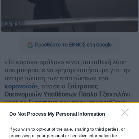
AP photo
Προσθέστε το ΕΘΝΟΣ στη Google
«Τα κορονο-ομόλογα είναι μια πιθανή λύση
που μπορούμε να χρησιμοποιήσουμε για την
αντιμετώπιση των επιπτώσεων του
κορονοϊού
», τόνισε ο
Επίτροπος
Οικονομικών Υποθέσεων Πάολο Τζεντιλόνι
μετά το
Eurogroup
που πραγματοποιήθηκε
σήμερα μέσω τηλεδιάσκεψης.
Do Not Process My Personal Information
Το ίδιο υπογράμμισε και ο Πρόεδρος
If you wish to opt-out of the sale, sharing to third parties, or
του Eurogroup
Μάριο Σεντένο
: «θα
processing of your personal or sensitive information for