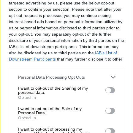
εξετάσουμε όλες τις πιθανότητες για να
targeted advertising by us, please use the below opt-out
αντιμετωπίσουμε τις νέες προκλήσεις που
section to confirm your selection. Please note that after your
έχουμε μπροστά μας. Χρειάζεται να
opt-out request is processed you may continue seeing
interest-based ads based on personal information utilized by
συνεχίσουμε να εργαζόμαστε και καμία λύση
us or personal information disclosed to third parties prior to
δεν αποκλείεται».
your opt-out. You may separately opt-out of the further
disclosure of your personal information by third parties on the
«Εξετάσαμε το ενδεχόμενο να καταστεί
IAB’s list of downstream participants. This information may
δυνατή μια προληπτική γραμμή πίστωσης
also be disclosed by us to third parties on the
IAB’s List of
από τον ESM για όλα τα κράτη-μέλη. Κάθε
Downstream Participants
that may further disclose it to other
third parties.
χώρα θα μπορεί να αντλεί έως και 2% του
ΑΕΠ της από τον Μηχανισμό», τόνισε ο
Please note that this website/app uses one or more Google
Personal Data Processing Opt Outs
Μάριο Σεντένο. Οι αποφάσεις θα ληφθούν
services and may gather and store information including but
not limited to your visit or usage behaviour. You may click to
I want to opt-out of the Sharing of my
στη Σύνοδο Κορυφής την Πέμπτη. `
personal data.
grant or deny consent to Google and its third-party tags to
Opted In
use your data for below specified purposes in below Google
Το Eurogroup είχε σκοπό να προετοιμάσει το
consent section.
I want to opt-out of the Sale of my
κείμενο για τη Σύνοδο Κορυφής που θα γίνει
Personal Data.
την Πέμπτη και δεν εκδόθηκε ανακοινωθέν.
Opted In
Πολλοί διπλωμάτες στις Βρυξέλλες ήδη
I want to opt-out of processing my