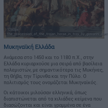
1280px-
the_procession_of_the_trojan_horse_in_troy_by_giovanni_dom
Μυκηναϊκή Ελλάδα
Ανάμεσα στο 1450 και το 1180 π.Χ., στην
Ελλάδα κυριαρχούσε μια σειρά από βασίλεια
πολεμιστών, με σημαντικότερα τις Μυκήνες,
τη Θήβα, την Τίρυνθα και την Πύλο. O
πολιτισμός τους ονομάζεται Μυκηναϊκός.
Οι κάτοικοι μιλούσαν ελληνικά, όπως
διαπιστώνεται από τα χιλιάδες κείμενα που
διασώζονται και είναι γραμμένα σε ένα