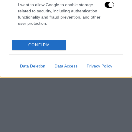
I want to allow Google to enable storage
μιας βασίλισσας, ήταν όντως ακριβής ως
related to security, including authentication
προς την Εποχή του Χαλκού. Αυτό βέβαια
functionality and fraud prevention, and other
δεν σημαίνει ότι η Ελένη ήταν υπαρκτό
user protection.
πρόσωπο.
CONFIRM
Data Deletion
Data Access
Privacy Policy