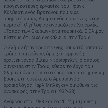
προγενέστερες εργασίες του Φρανκ
Κάλβερτ, ενός Βρετανού που είχε
υπηρετήσει ως Αμερικανός πρόξενος στην
περιοχή. Ο γήλοφος ονομαζόταν Χισαρλίκ,
«Τόπος των Οχυρών» στα τουρκικά. Ο Σλίμαν
πίστευε ότι είχε ανακαλύψει την Τροία.
Ο Σλίμαν ήταν ερασιτέχνης και κατά κάποιον
τρόπο απατεώνας, όμως ο Γερμανός
αρχιτέκτονας Βίλεμ Ντόρπφελντ, ο οποίος
συνέχισε στην Τροία, έθεσε το έργο του
Σλίμαν πάνω σε πιο στέρεα και επιστημονική
βάση. Στη συνέχεια, ο Αμερικανός
αρχαιολόγος Καρλ Μπλέγκεν διηύθυνε τις
ανασκαφές στην Τροία (1932-38).
Ανάμεσα στο 1988 και το 2012, μια μεικτή
Γερμανο-Αμερικανική αρχαιολογική