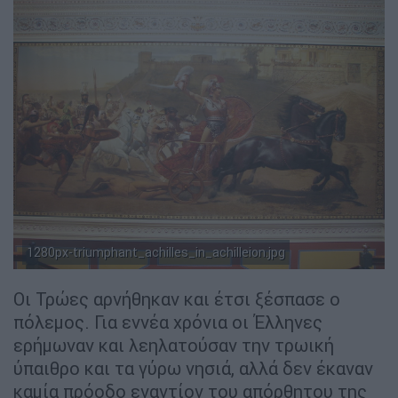
O Aχιλλέας περιφέρει το πτώμα του Εκτορα [(By Franz von
Matsch - Έργο αυτού που το ανεβάζει,Dr.K. 22:32, 8
1280px-triumphant_achilles_in_achilleion.jpg
December 2006 (UTC)]
Οι Τρώες αρνήθηκαν και έτσι ξέσπασε ο
πόλεμος. Για εννέα χρόνια οι Έλληνες
ερήμωναν και λεηλατούσαν την τρωική
ύπαιθρο και τα γύρω νησιά, αλλά δεν έκαναν
καμία πρόοδο εναντίον του απόρθητου της