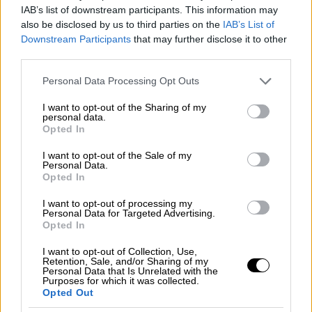
οριστικά. Κατά την Ύστερη Εποχή του
IAB’s list of downstream participants. This information may
Χαλκού, η Τροία ήταν πλούσια και κραταιά.
also be disclosed by us to third parties on the
IAB’s List of
Downstream Participants
that may further disclose it to other
Ήταν η μεγαλύτερη αιγαιοπελαγίτικη πόλη,
third parties.
ένα σημαντικό περιφερειακό κέντρο – ίσως
Please note that this website/app uses one or more Google
Personal Data Processing Opt Outs
εξίσου σημαντικό με τις μεγάλες πόλεις της
services and may gather and store information including but
κεντρικής Ανατολίας, της Ανατολικής
not limited to your visit or usage behaviour. You may click to
I want to opt-out of the Sharing of my
personal data.
Μεσογείου ή της Μεσοποταμίας. Κατά την
grant or deny consent to Google and its third-party tags to
Opted In
Ύστερη Εποχή του Χαλκού, η Τροία έλεγχε
use your data for below specified purposes in below Google
consent section.
σημαντικά λιμάνια, ενώ η ίδια η πόλη
I want to opt-out of the Sale of my
Personal Data.
προστατευόταν από ένα πελώριο σύμπλεγμα
Opted In
τειχών, τάφρων και οχυρών με ξύλινους
I want to opt-out of processing my
φράκτες. Αν κάποια περίοδος της Τροίας
Personal Data for Targeted Advertising.
Opted In
ανταποκρίνεται στη λαμπρή πόλη του
Τρωικού Πολέμου, σίγουρα ήταν αυτή.
I want to opt-out of Collection, Use,
Retention, Sale, and/or Sharing of my
Σήμερα θεωρούμε τον πόλεμο ως
Personal Data that Is Unrelated with the
αποτέλεσμα απρόσωπων δυνάμεων,
Purposes for which it was collected.
Opted Out
οικονομικών, πολιτικών ή πολιτιστικών. Ο