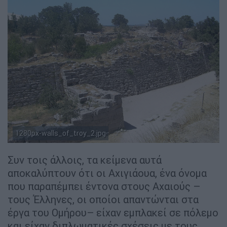
Η εικαζόμενη αρχαία πόλη της Τροίας (By CherryX per
Wikimedia Commons, CC BY-SA 3.0,
1280px-walls_of_troy_2.jpg
https://commons.wikimedia.org/w/index.php?)
Συν τοις άλλοις, τα κείμενα αυτά
αποκαλύπτουν ότι οι Αχιγιάουα, ένα όνομα
που παραπέμπει έντονα στους Αχαιούς –
τους Έλληνες, οι οποίοι απαντώνται στα
έργα του Ομήρου– είχαν εμπλακεί σε πόλεμο
και είχαν διπλωματικές σχέσεις με τους