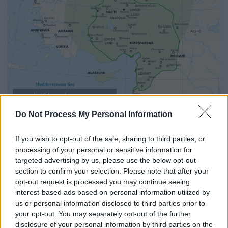
map_hittite_rule_en.svg_.png
Do Not Process My Personal Information
Η Τροία ήταν μια σπουδαία πόλη για 2.000
χρόνια, περίπου από το 3000 μέχρι το 950
If you wish to opt-out of the sale, sharing to third parties, or
π.Χ.
Μετά την εγκατάλειψή της, στην Τροία
processing of your personal or sensitive information for
εγκαταστάθηκαν Έλληνες άποικοι γύρω στο
targeted advertising by us, please use the below opt-out
section to confirm your selection. Please note that after your
750 π.Χ. και παρέμεινε μια μικρή πόλη σε όλη
opt-out request is processed you may continue seeing
τη διάρκεια της αρχαιότητας,
interest-based ads based on personal information utilized by
συμπεριλαμβανομένης της ρωμαϊκής και της
us or personal information disclosed to third parties prior to
βυζαντινής περιόδου, πριν εγκαταλειφθεί
your opt-out. You may separately opt-out of the further
disclosure of your personal information by third parties on the