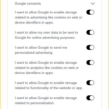
πολιτισμός της Ύστερης Εποχής του Χαλκού
Google consents
έκανε το αντίθετο και έτεινε να σκέφτεται
I want to allow Google to enable storage
με προσωπικούς όρους. Ο πόλεμος ήταν
related to advertising like cookies on web or
αποτέλεσμα βεντέτας, προσβολών και
device identifiers in apps.
γαμήλιων διενέξεων.
I want to allow my user data to be sent to
Οι Επιστολές Αμάρνα –μια κρύπτη του 1300
Google for online advertising purposes.
π.Χ. που περιείχε διπλωματική
I want to allow Google to send me
αλληλογραφία ανάμεσα στην Αίγυπτο, τη
personalized advertising.
Χαναάν και το βασίλειο των Χετταίων–
παρέχει πλείστα παραδείγματα, από
I want to allow Google to enable storage
related to analytics like cookies on web or
πολέμους εξαιτίας προσβλητικών ενεργειών
device identifiers in apps.
προς τον πατέρα κάποιου, μέχρι μια
εκδικητική επιδρομή όταν ένας πρίγκιπας
I want to allow Google to enable storage
σκοτώθηκε ενώ πήγαινε να παντρευτεί μια
related to functionality of the website or app.
ξένη πριγκίπισσα. Όταν ο Όμηρος απέδωσε
I want to allow Google to enable storage
την αιτία του Τρωικού Πολέμου σε μια
related to personalization.
διένεξη που οφειλόταν στην αποπλάνηση