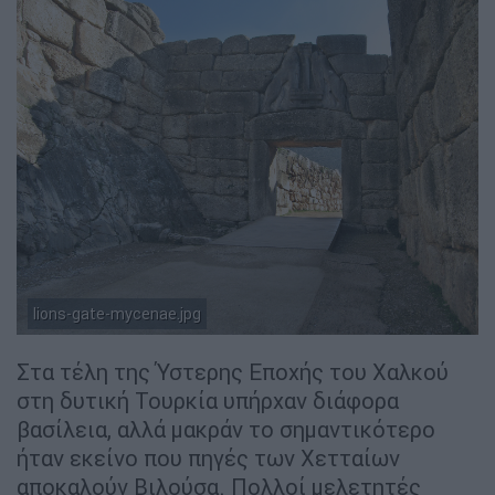
lions-gate-mycenae.jpg
H Πύλη των Λεόντων στις Μυκήνες (Wikipedia)
Στα τέλη της Ύστερης Εποχής του Χαλκού
στη δυτική Τουρκία υπήρχαν διάφορα
βασίλεια, αλλά μακράν το σημαντικότερο
ήταν εκείνο που πηγές των Χετταίων
αποκαλούν Βιλούσα. Πολλοί μελετητές