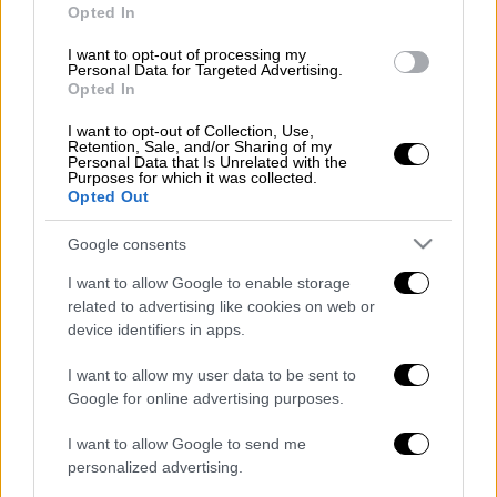
Opted In
I want to opt-out of processing my
Personal Data for Targeted Advertising.
Opted In
I want to opt-out of Collection, Use,
Retention, Sale, and/or Sharing of my
Personal Data that Is Unrelated with the
Purposes for which it was collected.
Opted Out
Google consents
01
All About History
|
05.12.2019 16:46
I want to allow Google to enable storage
related to advertising like cookies on web or
Η αλήθεια για τον Τρωικό
device identifiers in apps.
Πόλεμο - Μύθος ή
πραγματικότητα;
I want to allow my user data to be sent to
Google for online advertising purposes.
I want to allow Google to send me
POPULAR VIDEOS
personalized advertising.