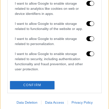
I want to allow Google to enable storage
related to analytics like cookies on web or
Κεντρικό...
|
07.08.2026 19:53
device identifiers in apps.
Κεντρικό δελτίο ειδήσεων 07/08/2026
I want to allow Google to enable storage
related to functionality of the website or app.
I want to allow Google to enable storage
related to personalization.
ΑΠΟΣΠΑΣΜΑΤΑ...
|
07.08.2026 19:06
Φωτιά στο Στεφάνι Κορινθίας – Μήνυμα
I want to allow Google to enable storage
112 για ετοιμότητα
related to security, including authentication
functionality and fraud prevention, and other
user protection.
Μεσημεριανό...
|
07.08.2026 14:06
CONFIRM
Μεσημεριανό δελτίο ειδήσεων
07/08/2026
Data Deletion
Data Access
Privacy Policy