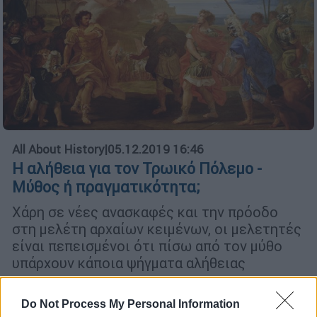
All About History
|
05.12.2019 16:46
Η αλήθεια για τον Τρωικό Πόλεμο -
Μύθος ή πραγματικότητα;
Χάρη σε νέες ανασκαφές και την πρόοδο
στη μελέτη αρχαίων κειμένων, οι μελετητές
είναι πεπεισμένοι ότι πίσω από τον μύθο
υπάρχουν κάποια ψήγματα αλήθειας
ΑΛΛΑ #TAGS
Do Not Process My Personal Information
Ιστορία
Έλληνες