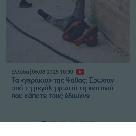
Ελλάδα
┋
06.08.2026 10:30
Τα «γεράκια» της Ψάθας: Έσωσαν
από τη μεγάλη φωτιά τη γειτονιά
που κάποτε τους έδιωχνε