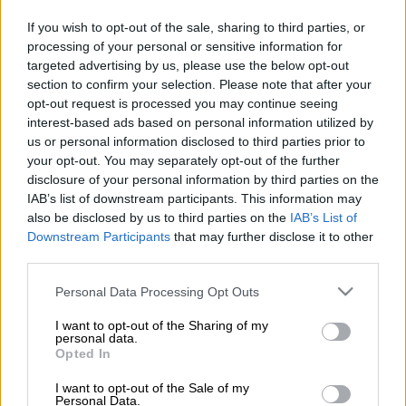
If you wish to opt-out of the sale, sharing to third parties, or
Τρωικός Πόλεμος
Αχαιοί
processing of your personal or sensitive information for
targeted advertising by us, please use the below opt-out
section to confirm your selection. Please note that after your
opt-out request is processed you may continue seeing
interest-based ads based on personal information utilized by
us or personal information disclosed to third parties prior to
your opt-out. You may separately opt-out of the further
disclosure of your personal information by third parties on the
IAB’s list of downstream participants. This information may
also be disclosed by us to third parties on the
IAB’s List of
Downstream Participants
that may further disclose it to other
third parties.
Please note that this website/app uses one or more Google
Personal Data Processing Opt Outs
services and may gather and store information including but
not limited to your visit or usage behaviour. You may click to
I want to opt-out of the Sharing of my
personal data.
grant or deny consent to Google and its third-party tags to
Opted In
use your data for below specified purposes in below Google
consent section.
I want to opt-out of the Sale of my
ΔΗΜΟΦΙΛΗ ΣΤΟ TAG
Personal Data.