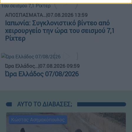
ΑΠΟΣΠΑΣΜΑΤΑ...
|
07.08.2026 13:59
Ιαπωνία: Συγκλονιστικό βίντεο από
χειρουργείο την ώρα του σεισμού 7,1
Ρίχτερ
Ώρα Ελλάδος...
|
07.08.2026 09:59
Ώρα Ελλάδος 07/08/2026
ΑΥΤΟ ΤΟ ΔΙΑΒΑΣΕΣ;
Κώστας Ασημακόπουλος