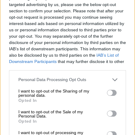
Οικονομία
|
31.08.2020 22:41
targeted advertising by us, please use the below opt-out
Κοινωνικό τιμολόγιο ΔΕΗ: Τι πρέπει να
section to confirm your selection. Please note that after your
κάνουν οι δικαιούχοι - Τα έξι βήματα
opt-out request is processed you may continue seeing
interest-based ads based on personal information utilized by
Η ακριβής ημερομηνία των νέων αιτήσεων
us or personal information disclosed to third parties prior to
για το νέο κοινωνικό τιμολόγιο της ΔΕΗ
your opt-out. You may separately opt-out of the further
αναμένεται να ανακοινωθεί στη σελίδα της
disclosure of your personal information by third parties on the
IAB’s list of downstream participants. This information may
ΗΔΙΚΑ
also be disclosed by us to third parties on the
IAB’s List of
Downstream Participants
that may further disclose it to other
third parties.
Please note that this website/app uses one or more Google
Personal Data Processing Opt Outs
services and may gather and store information including but
not limited to your visit or usage behaviour. You may click to
I want to opt-out of the Sharing of my
personal data.
grant or deny consent to Google and its third-party tags to
Opted In
use your data for below specified purposes in below Google
consent section.
I want to opt-out of the Sale of my
Personal Data.
Opted In
I want to opt-out of processing my