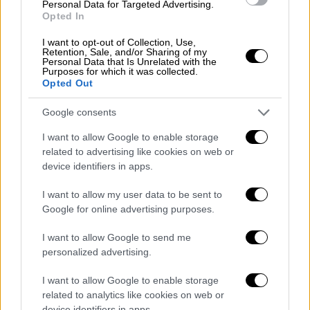
Personal Data for Targeted Advertising.
Opted In
I want to opt-out of Collection, Use,
Travel
|
31.08.2020 22:36
Retention, Sale, and/or Sharing of my
Personal Data that Is Unrelated with the
Γαλήνιο, γνήσιο, καθαρό: Το
Purposes for which it was collected.
απομονωμένο χωριό χωρίς αμάξια που
Opted Out
ανακαλύπτουν 350.000 επισκέπτες το
Google consents
χρόνο (pics)
I want to allow Google to enable storage
Το απόλυτο όνειρο για τον Σεπτέμβρη...
related to advertising like cookies on web or
device identifiers in apps.
I want to allow my user data to be sent to
Google for online advertising purposes.
I want to allow Google to send me
personalized advertising.
I want to allow Google to enable storage
related to analytics like cookies on web or
device identifiers in apps.