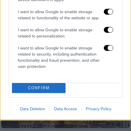
Ελλάδα
|
31.08.2020 22:15
I want to allow Google to enable storage
Αποκαλυπτικός Σύψας: Τι θα γίνει με τα
related to functionality of the website or app.
σχολεία, αν επικρατήσει το κακό
I want to allow Google to enable storage
σενάριο
related to personalization.
Για το άνοιγμα των σχολείων, τη γρίπη και
I want to allow Google to enable storage
τον κορονοϊό μίλησε ο καθηγητής
related to security, including authentication
Λοιμωξιολογίας, Νίκος Σύψας
functionality and fraud prevention, and other
user protection.
CONFIRM
Data Deletion
Data Access
Privacy Policy