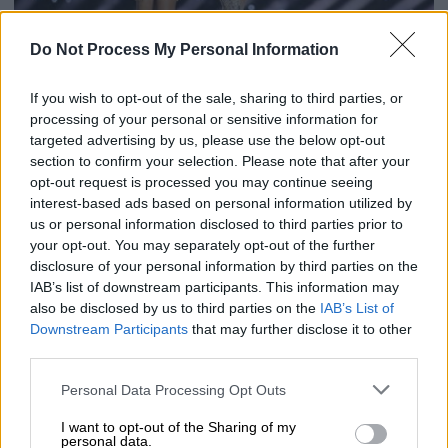
Do Not Process My Personal Information
If you wish to opt-out of the sale, sharing to third parties, or
processing of your personal or sensitive information for
targeted advertising by us, please use the below opt-out
Lifestyle
|
03.02.2020 18:29
section to confirm your selection. Please note that after your
Super Bowl - Το πρώτο μεγάλο δίλημμα
opt-out request is processed you may continue seeing
interest-based ads based on personal information utilized by
του 2020: Shakira VS JLo (Poll)
us or personal information disclosed to third parties prior to
Και οι δύο Λατίνες και οι δύο μοναδικές,
your opt-out. You may separately opt-out of the further
όμως κάποια ξεχώρισε - έστω και λίγο -
disclosure of your personal information by third parties on the
IAB’s list of downstream participants. This information may
περισσότερο
also be disclosed by us to third parties on the
IAB’s List of
Downstream Participants
that may further disclose it to other
third parties.
Please note that this website/app uses one or more Google
Personal Data Processing Opt Outs
services and may gather and store information including but
not limited to your visit or usage behaviour. You may click to
I want to opt-out of the Sharing of my
personal data.