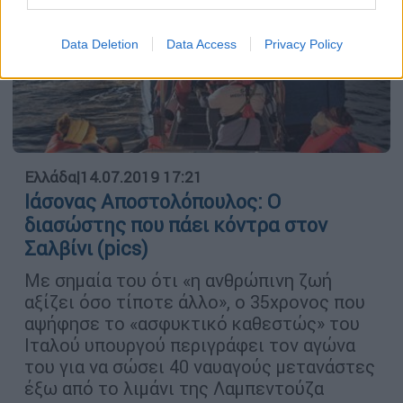
Data Deletion
Data Access
Privacy Policy
Ελλάδα
|
14.07.2019 17:21
Ιάσονας Αποστολόπουλος: Ο
διασώστης που πάει κόντρα στον
Σαλβίνι (pics)
Με σηµαία του ότι «η ανθρώπινη ζωή
αξίζει όσο τίποτε άλλο», ο 35χρονος που
αψήφησε το «ασφυκτικό καθεστώς» του
Ιταλού υπουργού περιγράφει τον αγώνα
του για να σώσει 40 ναυαγούς µετανάστες
έξω από το λιµάνι της Λαµπεντούζα