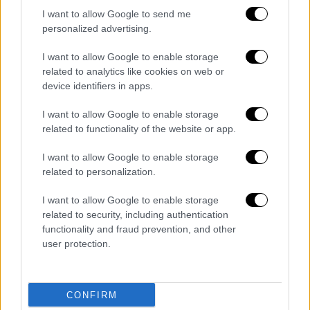
I want to allow Google to send me
personalized advertising.
I want to allow Google to enable storage
related to analytics like cookies on web or
device identifiers in apps.
Πολιτική
|
15.08.2019 07:58
I want to allow Google to enable storage
Έξι κυρίες της Βουλής μιλούν στο
related to functionality of the website or app.
Έθνος για το βιβλίο που θα διαβάσουν
στην παραλία
I want to allow Google to enable storage
related to personalization.
Ποια βιβλία θα πάρουν στις αποσκευές
τους έξι Ελληνίδες πολιτικοί και ποιο
I want to allow Google to enable storage
είδος µουσικής τις ταξιδεύει
related to security, including authentication
functionality and fraud prevention, and other
user protection.
CONFIRM