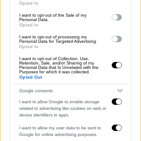
grant or deny consent to Google and its third-party tags to
Opted In
use your data for below specified purposes in below Google
consent section.
I want to opt-out of the Sale of my
Personal Data.
Opted In
I want to opt-out of processing my
Personal Data for Targeted Advertising.
Opted In
Ελλάδα
|
08.09.2019 11:13
I want to opt-out of Collection, Use,
Σεισμός 1999: «Έχασα την οικογένειά
Retention, Sale, and/or Sharing of my
Personal Data that Is Unrelated with the
μου, δεν έχω ξεχάσει τίποτα από τότε»
Purposes for which it was collected.
Opted Out
Η Γιώτα στο σεισμό του 1999 ήταν μόλις
10 ετών και θυμάται τα πάντα από τον
Google consents
εφιάλτη του Εγκέλαδου
I want to allow Google to enable storage
related to advertising like cookies on web or
device identifiers in apps.
I want to allow my user data to be sent to
Google for online advertising purposes.