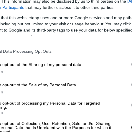
. This information may also be disclosed by us to third parties on the
IA
εμβόλιο για MERS: «Τελική
Participants
that may further disclose it to other third parties.
ευθεία για τον κορονοϊό»
 that this website/app uses one or more Google services and may gath
Η ερευνήτρια που είχε βρει τη
including but not limited to your visit or usage behaviour. You may click 
θεραπεία για τον κορονοϊό MERS
 to Google and its third-party tags to use your data for below specifi
µιλά στο «Εθνος»
ogle consent section.
l Data Processing Opt Outs
o opt-out of the Sharing of my personal data.
In
Τεχνολογία
|
31.03.2020 17:37
o opt-out of the Sale of my Personal Data.
Οδηγός αποτελεσματικής
In
τηλεργασίας: Πώς θα κάνετε το
σπίτι σας το ιδανικό γραφείο
to opt-out of processing my Personal Data for Targeted
ing.
Νέα δεδομένα δημιουργεί η
In
καραντίνα ελέω κορονοϊού
o opt-out of Collection, Use, Retention, Sale, and/or Sharing
ersonal Data that Is Unrelated with the Purposes for which it
lected.