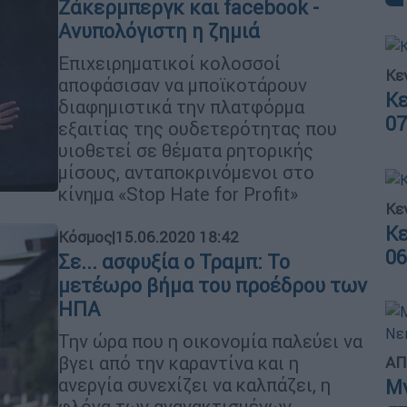
Ζάκερμπεργκ και facebook -
Ανυπολόγιστη η ζημιά
Επιχειρηματικοί κολοσσοί
Κεν
αποφάσισαν να μποϊκοτάρουν
Κε
διαφημιστικά την πλατφόρμα
07
εξαιτίας της ουδετερότητας που
υιοθετεί σε θέματα ρητορικής
μίσους, ανταποκρινόμενοι στο
κίνημα «Stop Hate for Profit»
Κεν
Κε
Κόσμος
|
15.06.2020 18:42
06
Σε... ασφυξία ο Τραμπ: Το
μετέωρο βήμα του προέδρου των
ΗΠΑ
Την ώρα που η οικονομία παλεύει να
βγει από την καραντίνα και η
ΑΠ
ανεργία συνεχίζει να καλπάζει, η
Μν
φλόγα των αγανακτισμένων