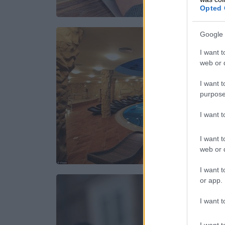
Opted 
Google 
I want t
web or d
I want t
purpose
I want 
I want t
web or d
I want t
or app.
I want t
I want t