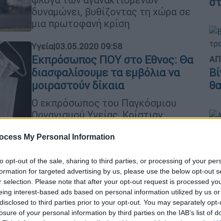
στ
δυναμώνει, βυθίζοντας τη χώρα σε
μια πρωτοφανή κρίση
Υγεία
|
03.05.2020 09:58
Εκπρόσωπος ΠΟΥ στο Εθνος: Θα
ΑΠ
Βί
διασφαλίσουμε τα εμβόλια να
θα
μοιραστούν δίκαια
Ο εκπρόσωπος του Παγκόσμιου
Οργανισμού Υγείας, Κρίστιαν
Λιντµάιερ, μιλά στο «Εθνος της
ΑΘ
Κυριακής» και δίνει απαντήσεις σε
ocess My Personal Information
Αθ
όλα τα κρίσιμα ζητήματα που
αφορούν στον κορονοϊό
to opt-out of the sale, sharing to third parties, or processing of your per
formation for targeted advertising by us, please use the below opt-out s
r selection. Please note that after your opt-out request is processed y
eing interest-based ads based on personal information utilized by us or
Κόσμος
|
02.04.2020 21:53
disclosed to third parties prior to your opt-out. You may separately opt-
losure of your personal information by third parties on the IAB’s list of
Ερευνήτρια που έφτιαξε το