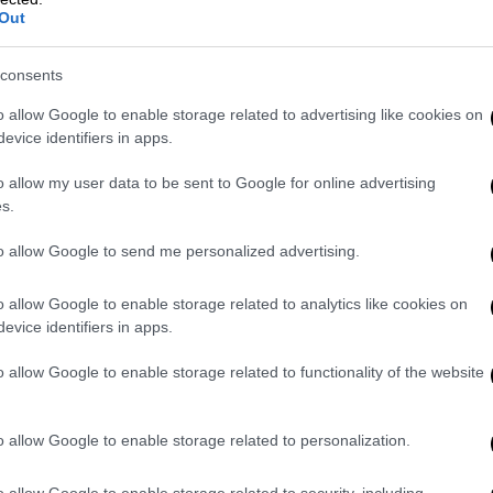
Out
consents
Κόσμος
|
08.03.2020 19:26
Το Plan B για τις πανδημίες:
o allow Google to enable storage related to advertising like cookies on
Πεντάστερα καταφύγια για να
evice identifiers in apps.
σωθούν οι μεγιστάνες
o allow my user data to be sent to Google for online advertising
Ολόκληρες πολιτείες με
s.
κινηματογραφικές αίθουσες,
to allow Google to send me personalized advertising.
γυμναστήρια, σπα, πάρκα για
κατοικίδια, ακόμα και
o allow Google to enable storage related to analytics like cookies on
νεροτσουλήθρες περιμένουν τους
evice identifiers in apps.
κροίσους για τις δύσκολες ώρες…
o allow Google to enable storage related to functionality of the website
Κόσμος
|
21.12.2019 13:00
Γκρέτα Τούνμπεργκ: Η 16χρονη
o allow Google to enable storage related to personalization.
Captain Planet φτιάχνει… κλίμα
o allow Google to enable storage related to security, including