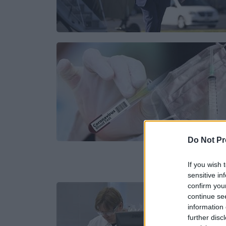
Do Not Pr
If you wish 
sensitive in
confirm you
continue se
information 
further disc