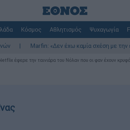
λάδα
Κόσμος
Αθλητισμός
Ψυχαγωγία
F
in: «Δεν έχω καμία σχέση με την επίθεση» λέει
Netflix έφερε την ταινιάρα του Νόλαν που οι φαν έχουν κρυφό
νας