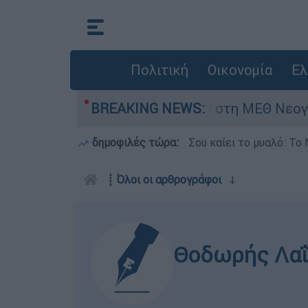
Πολιτική
Οικονομία
Ελ
ρών - Νοσηλευόταν στη ΜΕΘ Νεογνών
BREAKING NEWS:
Marf
δημοφιλές τώρα:
Σου καίει το μυαλό: Το 
┋
Όλοι οι αρθρογράφοι
ↆ
Θοδωρής Λαΐ