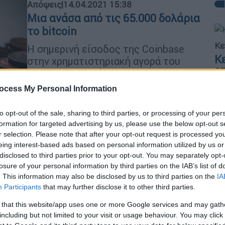
Απόψεις
|
14.04.2021 15:38
Μια ανάσα από τις 65.000 δολάρια
το bitcoin
Κε
Η σημερινή είσοδος της Coinbase
Κ
στην χρηματιστηριακή αγορά του
0
Nasdaq εκτοξεύει τις τιμές των
κρυπτονομισμάτων
ocess My Personal Information
to opt-out of the sale, sharing to third parties, or processing of your per
Με
formation for targeted advertising by us, please use the below opt-out s
Μ
r selection. Please note that after your opt-out request is processed y
0
Απόψεις
|
22.02.2021 18:31
eing interest-based ads based on personal information utilized by us or
disclosed to third parties prior to your opt-out. You may separately opt-
Η επίδραση της πανδημίας στις
losure of your personal information by third parties on the IAB’s list of
καταναλωτικές συμπεριφορές
. This information may also be disclosed by us to third parties on the
IA
των πολιτών
Participants
that may further disclose it to other third parties.
Στην περίοδο της πανδημίας
ΑΠ
 that this website/app uses one or more Google services and may gath
αυξήθηκε σημαντικά το ενδιαφέρον
including but not limited to your visit or usage behaviour. You may click 
Β