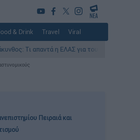
ood & Drink
Travel
Viral
 απαντά η ΕΛΑΣ για τους 8 βιασμούς τουριστριώ
 αστυνομικούς
νεπιστημίου Πειραιά και
τισμού