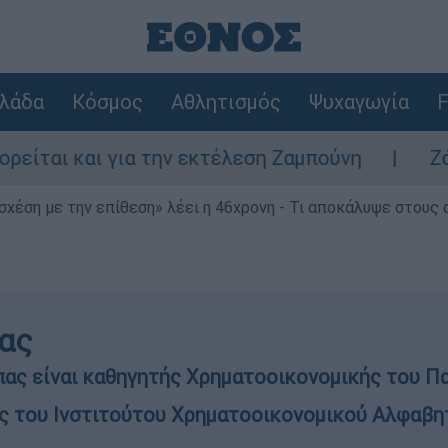
λάδα
Κόσμος
Αθλητισμός
Ψυχαγωγία
F
 για την εκτέλεση Ζαμπούνη
Ζάκυνθος: Τι
 σχέση με την επίθεση» λέει η 46χρονη - Τι αποκάλυψε στους
πας
πας είναι καθηγητής Χρηματοοικονομικής του Πα
ής του Ινστιτούτου Χρηματοοικονομικού Αλφαβη