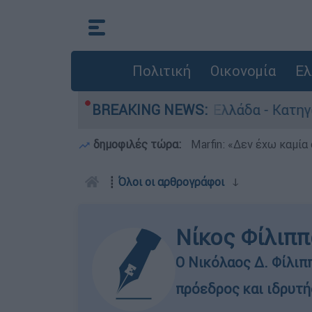
Πολιτική
Οικονομία
Ελ
ανθρωποκτονίες στην Ελλάδα - Κατηγορείται και
BREAKING NEWS:
δημοφιλές τώρα:
Marfin: «Δεν έχω καμία
┋
Όλοι οι αρθρογράφοι
ↆ
Νίκος Φίλιπ
O Νικόλαος Δ. Φίλιπ
πρόεδρος και ιδρυτ