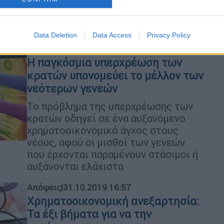
συνεργάτιδα του Ινστιτούτου
Χρηματοοικονομικού Αλφαβητισμού.
Data Deletion
Data Access
Privacy Policy
Απόψεις
|
07.02.2020 13:32
Η παγκόσμια υπερχρέωση των
κρατών υπονομεύει το μέλλον των
νεότερων γενεών
Το πρόβλημα της υπερχρέωσης των
κρατών οδηγεί σε ένα αυξανόμενο
χρηματοοικονομικό άγχος στους
νέους, αφού οι μισθοί των γενεών
που έρχονται παραμένουν στάσιμοι ή
αυξάνονται ελάχιστα
Απόψεις
|
31.10.2019 16:57
Χρηματοοικονομική ανεξαρτησία:
Τα έξι βήματα για να την