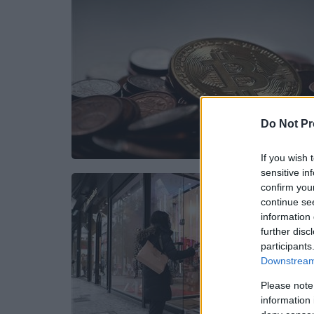
Do Not Pr
If you wish 
sensitive in
confirm you
continue se
information 
further disc
participants
Downstream 
Please note
information 