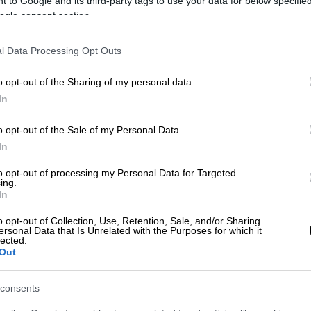
των πολιτών για την υγεία τους και
 to Google and its third-party tags to use your data for below specifi
θ
ogle consent section.
την χρηματοοικονομική ασφάλεια
l Data Processing Opt Outs
ΑΘ
Απόψεις
|
06.12.2020 22:26
o opt-out of the Sharing of my personal data.
Α
In
Προτεραιότητα επιτέλους
στις νέες γενιές
o opt-out of the Sale of my Personal Data.
Σύμφωνα με τα πιο πρόσφατα
In
ευρήματα η Covid -19 επηρέασε
ΑΠ
to opt-out of processing my Personal Data for Targeted
αρνητικά τη χρηματοοικονομική
ing.
Μ
κατάσταση κυρίως των νέων γενιών -
In
Α
Τι αποκαλύπτουν τα ευρήματα από τις
o opt-out of Collection, Use, Retention, Sale, and/or Sharing
Ηνωμένες Πολιτείες
ersonal Data that Is Unrelated with the Purposes for which it
lected.
Out
consents
Απόψεις
|
19.07.2020 16:18