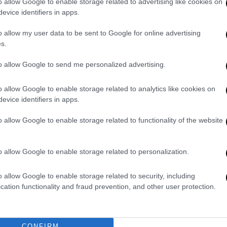
o allow Google to enable storage related to advertising like cookies on
Personal Finance: Ποιος είναι ο
evice identifiers in apps.
βασικός σκοπός του
o allow my user data to be sent to Google for online advertising
Η ουσία του όρου Personal Finance
s.
αφορά στην επίτευξη των
προσωπικών
to allow Google to send me personalized advertising.
μας χρηματοοικονομικών και άλλων
στόχων
o allow Google to enable storage related to analytics like cookies on
evice identifiers in apps.
o allow Google to enable storage related to functionality of the website
Απόψεις
|
03.04.2020 20:30
Το μέλλον του χρήματος είναι
o allow Google to enable storage related to personalization.
ψηφιακό - Η πανδημία θα φέρει
o allow Google to enable storage related to security, including
πιο γρήγορα την νέα
cation functionality and fraud prevention, and other user protection.
πραγματικότητα
Το άρθρο γράφτηκε σε συνεργασία με
την Α. Σταθοπούλου, επιστημονική
CONFIRM