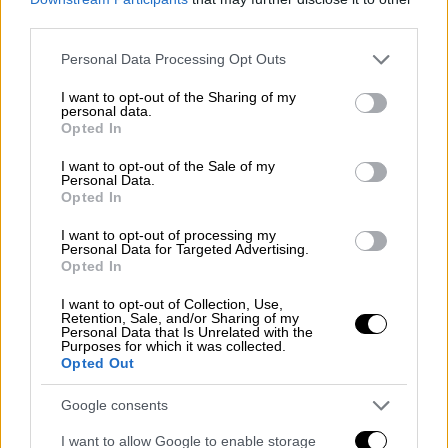
third parties.
Please note that this website/app uses one or more Google
Personal Data Processing Opt Outs
services and may gather and store information including but
not limited to your visit or usage behaviour. You may click to
I want to opt-out of the Sharing of my
personal data.
grant or deny consent to Google and its third-party tags to
Opted In
use your data for below specified purposes in below Google
consent section.
I want to opt-out of the Sale of my
Personal Data.
Opted In
I want to opt-out of processing my
Personal Data for Targeted Advertising.
Opted In
Open life
|
08.12.2019 13:24
Υιοθέτησα έναν σκύλο και με έμαθε να
I want to opt-out of Collection, Use,
Retention, Sale, and/or Sharing of my
αγαπώ δίχως προϋποθέσεις
Personal Data that Is Unrelated with the
Purposes for which it was collected.
Ένας εγκαταλελειμμένος σκύλος βρίσκει
Opted Out
τη θαλπωρή και διδάσκει στη νέα του
Google consents
οικογένεια την ανιδιοτελή αγάπη - Γιατί η
υιοθεσία ενός ζώου είναι μια πράξη
I want to allow Google to enable storage