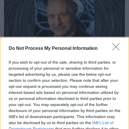
Do Not Process My Personal Information
If you wish to opt-out of the sale, sharing to third parties, or
Open life
|
11.01.2020 16:55
processing of your personal or sensitive information for
Μάνος Δανέζης: O χρόνος, η γέννηση
targeted advertising by us, please use the below opt-out
του σύμπαντος και οι παρανοήσεις
section to confirm your selection. Please note that after your
opt-out request is processed you may continue seeing
Ο επίκουρος καθηγητής Αστροφυσικής
interest-based ads based on personal information utilized by
του Πανεπιστημίου Αθηνών και
us or personal information disclosed to third parties prior to
συγγραφέας πολλών βιβλίων Μάνος
your opt-out. You may separately opt-out of the further
Δανέζης μας ξεναγεί στα μυστικά του
disclosure of your personal information by third parties on the
IAB’s list of downstream participants. This information may
Σύμπαντος
also be disclosed by us to third parties on the
IAB’s List of
Downstream Participants
that may further disclose it to other