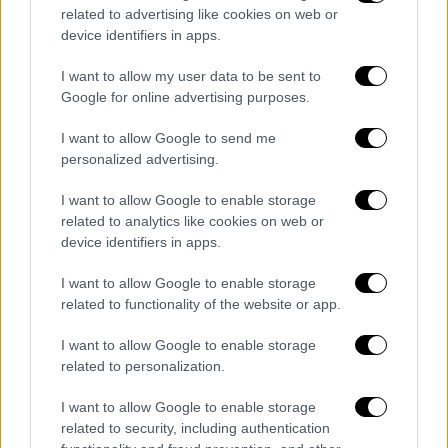
προσφοράς αλλά και ουσιαστικής αλλαγής
related to advertising like cookies on web or
device identifiers in apps.
I want to allow my user data to be sent to
Google for online advertising purposes.
I want to allow Google to send me
personalized advertising.
I want to allow Google to enable storage
related to analytics like cookies on web or
device identifiers in apps.
I want to allow Google to enable storage
related to functionality of the website or app.
I want to allow Google to enable storage
Open life
|
29.11.2019 15:40
related to personalization.
Γιατί κάποιοι άνθρωποι βιώνουν τις
γιορτές ως μια τραυματική περίοδο
I want to allow Google to enable storage
related to security, including authentication
Οι σκέψεις, τα συναισθήματα και οι