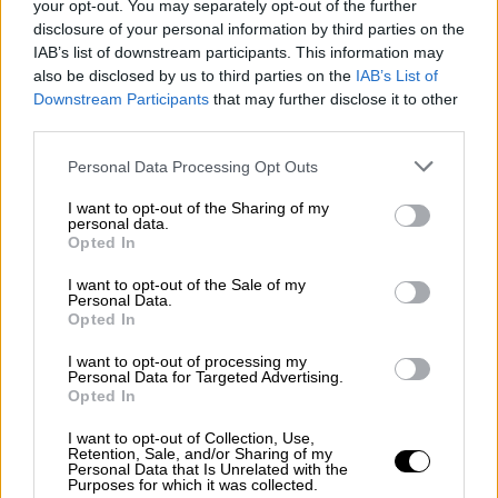
φιλιά στο κεφάλι. Το αρχικό μου κίνητρο για
your opt-out. You may separately opt-out of the further
disclosure of your personal information by third parties on the
την υιοθεσία του Νίο υπήρξε η προσφορά.
IAB’s list of downstream participants. This information may
Πίστεψα ότι μπορούσα να του δώσω τη
also be disclosed by us to third parties on the
IAB’s List of
φροντίδα που είχε ανάγκη.
Downstream Participants
that may further disclose it to other
third parties.
Η υιοθεσία ενός ζώου προσφέρει
Please note that this website/app uses one or more Google
Personal Data Processing Opt Outs
μακράν πιο πολύτιμα δώρα, όπως
services and may gather and store information including but
την ικανοποίηση ότι συμβάλλετε
not limited to your visit or usage behaviour. You may click to
I want to opt-out of the Sharing of my
personal data.
στη μείωση της οδύνης και τη χαρά
grant or deny consent to Google and its third-party tags to
Opted In
use your data for below specified purposes in below Google
να βλέπετε ένα θλιμμένο πλάσμα να
consent section.
I want to opt-out of the Sale of my
μετατρέπεται σε ευτυχισμένο
Personal Data.
Opted In
Στην πορεία, όμως,
ο Νίο έγινε κάτι πολύ
I want to opt-out of processing my
περισσότερο από μέλος της οικογένειας
.
Personal Data for Targeted Advertising.
Έγινε ο
δάσκαλός
μου. Πάντα πίστευα στη
Opted In
δυνατότητα της άνευ όρων αγάπης. Διάολε,
I want to opt-out of Collection, Use,
κάποιες φορές νόμιζα ότι την εφάρμοζα κι
Retention, Sale, and/or Sharing of my
Personal Data that Is Unrelated with the
εγώ! Ο Νίο όμως ήταν αυτός που πραγματικά
Purposes for which it was collected.