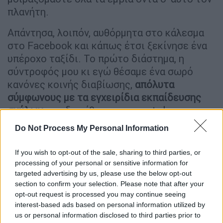
πλανήτη.
Απάντησα, λοιπόν, αυθόρμητα στο κάλεσμα
στο Facebook και κάπως έτσι ξεκίνησε ένα
υπέροχο ταξίδι. Το πρώτο διάστημα, η
σύντροφός μου κι εγώ θέσαμε ένα σωρό
κανόνες κοινής διαβίωσης,
απόλυτα
σύμφωνους με τα εγχειρίδια εκπαίδευσης
σκύλων
που διατίθενται στα pet shop: να μην
ανεβαίνει στον καναπέ, να μη σκαρφαλώνει
Do Not Process My Personal Information
στο κρεβάτι, να τρώει μετά από μας, και
άλλα. Ο Νίο, όμως, σταδιακά έγινε μέλος της
If you wish to opt-out of the sale, sharing to third parties, or
οικογένειάς μας και στην πορεία όχι μόνο
processing of your personal or sensitive information for
καταστρατηγήσαμε κάθε κανόνα αλλά πλέον
targeted advertising by us, please use the below opt-out
section to confirm your selection. Please note that after your
θεωρούμε αδιανόητο να κοιμηθούμε πριν τον
opt-out request is processed you may continue seeing
φωνάξουμε στο κρεβάτι μας για να τον
interest-based ads based on personal information utilized by
αγκαλιάσουμε και να του δώσουμε χίλια
us or personal information disclosed to third parties prior to