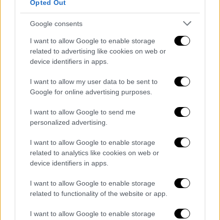
Opted Out
μου έδειξε τι σημαίνει να αγαπάς δίχως
προϋποθέσεις
και χωρίς προσδοκίες. Να
Google consents
αποδέχεσαι τον άλλο άνευ όρων. Και η
I want to allow Google to enable storage
συνύπαρξη μαζί του αποτέλεσε τελικά ένα
related to advertising like cookies on web or
από τα δυνατότερα μαθήματα που έχω λάβει
device identifiers in apps.
ποτέ στη ζωή μου. Κάποιες φορές
I want to allow my user data to be sent to
σκέφτομαι: Εάν δεν είχα δει εκείνη τη
Google for online advertising purposes.
φωτογραφία στο Facebook ή αν δεν ήμουν
έτοιμος να προσφέρω, τι θα είχε απογίνει ο
I want to allow Google to send me
Νίο; Θα ήταν στον δρόμο; Θα του έδινε
personalized advertising.
κανείς σημασία; Θα κρύωνε τον χειμώνα; Θα
I want to allow Google to enable storage
πεινούσε; Θα τον κακομεταχειρίζονταν;
related to analytics like cookies on web or
device identifiers in apps.
Θα είχε την ευκαιρία να νιώσει πως τον
αγαπούν;
Και, πάνω απ’ όλα, θα του δινόταν η
I want to allow Google to enable storage
δυνατότητα να διδάξει αυτά τα θεμελιώδη
related to functionality of the website or app.
μαθήματα ζωής σε κάποιον άλλο; Ευτυχώς
I want to allow Google to enable storage
δεν θα χρειαστεί να μάθω ποτέ. Όμως αυτές