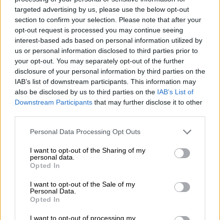
targeted advertising by us, please use the below opt-out
Πέρα από την ευφορία που επικρατεί
section to confirm your selection. Please note that after your
στη Συρία και γιατί πρέπει να έχουμε
opt-out request is processed you may continue seeing
λιγότερες βεβαιότητες για όσα
interest-based ads based on personal information utilized by
ακολουθούν
us or personal information disclosed to third parties prior to
your opt-out. You may separately opt-out of the further
«Συνολικά οι πολιτικές δυνάμεις δεν έχουν
disclosure of your personal information by third parties on the
ακόμα τα αναλυτικά εργαλεία να
IAB’s list of downstream participants. This information may
αποκωδικοποιήσουν επαρκώς τη νέα
also be disclosed by us to third parties on the
IAB’s List of
κατάσταση»
Downstream Participants
that may further disclose it to other
third parties.
Please note that this website/app uses one or more Google
Personal Data Processing Opt Outs
services and may gather and store information including but
not limited to your visit or usage behaviour. You may click to
I want to opt-out of the Sharing of my
personal data.
grant or deny consent to Google and its third-party tags to
Opted In
use your data for below specified purposes in below Google
consent section.
I want to opt-out of the Sale of my
Personal Data.
Opted In
I want to opt-out of processing my