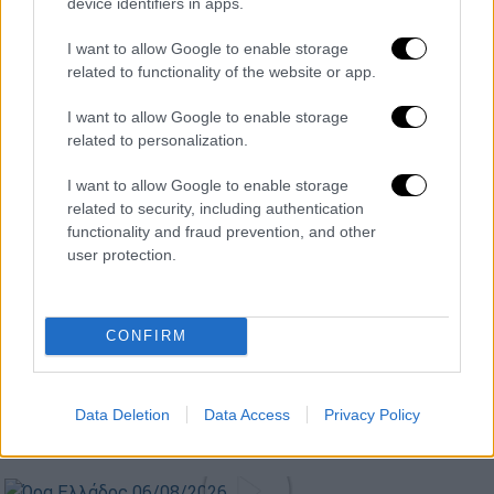
device identifiers in apps.
Κεντρικό...
|
06.08.2026 20:05
I want to allow Google to enable storage
Κεντρικό δελτίο ειδήσεων 06/08/2026
related to functionality of the website or app.
I want to allow Google to enable storage
related to personalization.
ΑΠΟΣΠΑΣΜΑΤΑ...
|
06.08.2026 18:49
I want to allow Google to enable storage
Φωτιά στη Σκύρο: Τεράστιες φλόγες και
related to security, including authentication
functionality and fraud prevention, and other
ολονύχτια μάχη
user protection.
CONFIRM
ΑΠΟΣΠΑΣΜΑΤΑ...
|
06.08.2026 19:34
Τουρκικές παραβιάσεις στο Αιγαίο με
Data Deletion
Data Access
Privacy Policy
μαχητικά F-16 και drones