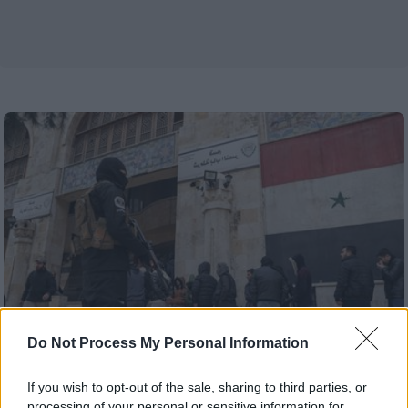
Do Not Process My Personal Information
If you wish to opt-out of the sale, sharing to third parties, or
Απόψεις
|
20.12.2024 12:39
processing of your personal or sensitive information for