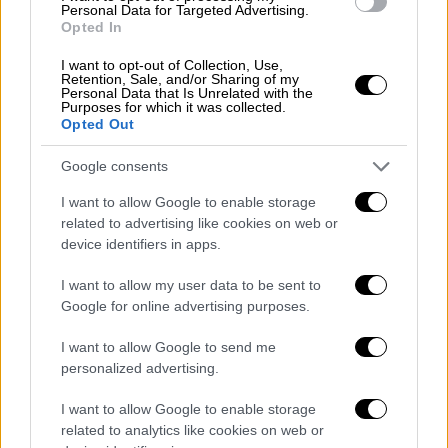
Personal Data for Targeted Advertising.
Opted In
I want to opt-out of Collection, Use,
Retention, Sale, and/or Sharing of my
Personal Data that Is Unrelated with the
Purposes for which it was collected.
Opted Out
Απόψεις
|
05.11.2024 17:42
Oι αμερικάνικες εκλογές θα επηρεάσουν
Google consents
τα πάντα, άλλα θα αλλάξουν λίγα
I want to allow Google to enable storage
«Το εξής παράδοξο λοιπόν, είναι ότι οι
related to advertising like cookies on web or
αμερικάνικες εκλογές αφορούν
device identifiers in apps.
περισσότερο τους πολίτες της Νοτίου
I want to allow my user data to be sent to
Αφρικής, της Παλαιστίνης ή της Βραζιλίας,
Google for online advertising purposes.
παρά τους ίδιους τους Αμερικάνους»
I want to allow Google to send me
personalized advertising.
I want to allow Google to enable storage
POPULAR VIDEOS
related to analytics like cookies on web or