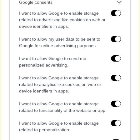
Google consents
I want to allow Google to enable storage
related to advertising like cookies on web or
device identifiers in apps.
I want to allow my user data to be sent to
Google for online advertising purposes.
I want to allow Google to send me
personalized advertising.
I want to allow Google to enable storage
Κόσμος
|
10.12.2025 12:00
related to analytics like cookies on web or
Από τα rap battles και τη φυλακή στο
device identifiers in apps.
επιτελείο Μαμντάνι: Ποιος είναι ο
I want to allow Google to enable storage
Mysonne Linen που ταράζει τα νερά της
related to functionality of the website or app.
Νέας Υόρκης
I want to allow Google to enable storage
Από τα πρόθυρα μιας σπουδαίας μουσικής
related to personalization.
καριέρας, στην ολοκληρωτική αφοσίωση
στην κοινωνική δικαιοσύνη - Πώς ο Nippsey