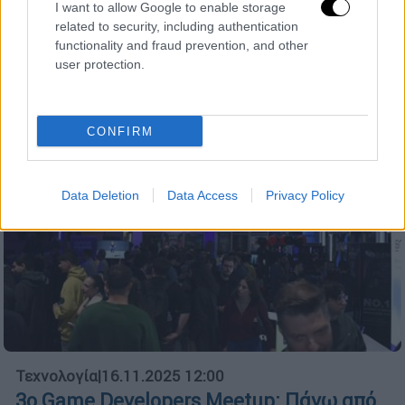
I want to allow Google to enable storage
Hussle θα ήταν περήφανος για το στάτους
related to security, including authentication
της hip-hop κουλτούρας το 2025
functionality and fraud prevention, and other
user protection.
CONFIRM
Data Deletion
Data Access
Privacy Policy
Τεχνολογία
|
16.11.2025 12:00
3ο Game Developers Meetup: Πάνω από