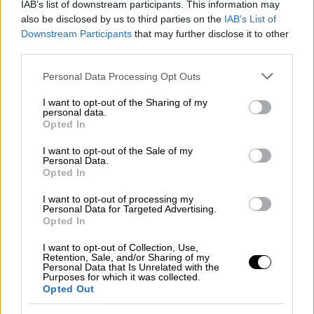
IAB’s list of downstream participants. This information may
also be disclosed by us to third parties on the
IAB’s List of
Downstream Participants
that may further disclose it to other
third parties.
Please note that this website/app uses one or more Google
Personal Data Processing Opt Outs
services and may gather and store information including but
not limited to your visit or usage behaviour. You may click to
I want to opt-out of the Sharing of my
Κόσμος
|
18.02.2026 12:57
personal data.
grant or deny consent to Google and its third-party tags to
Διατηρήστε την ελπίδα ζωντανή: Η
Opted In
use your data for below specified purposes in below Google
κληρονομιά του Τζέσι Τζάκσον στην
consent section.
I want to opt-out of the Sale of my
ανθρωπότητα
Personal Data.
Opted In
Το άτυπο «δεξί χέρι» του Μάρτιν Λούθερ
I want to opt-out of processing my
Κινγκ που μετασχημάτισε για πάντα το
Personal Data for Targeted Advertising.
πολιτικό τοπίο των ΗΠΑ και έμπνεε τον
Opted In
σεβασμό... ακόμη και στον Τραμπ
I want to opt-out of Collection, Use,
Retention, Sale, and/or Sharing of my
Personal Data that Is Unrelated with the
Purposes for which it was collected.
Opted Out