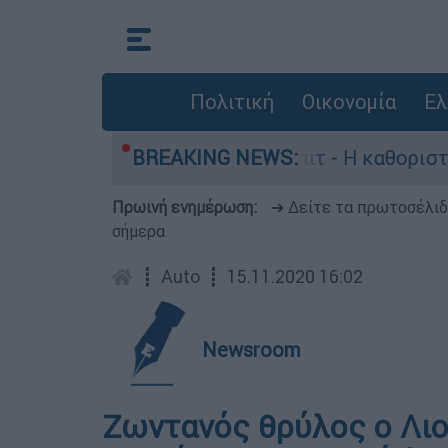
Πολιτική
Οικονομία
Ελ
αγωγός, Γουίλιαμ Όρμπιτ - Η καθοριστική συμβο
BREAKING NEWS:
Πρωινή ενημέρωση:
➔ Δείτε τα πρωτοσέλι
σήμερα
┋
Auto
┋
15.11.2020 16:02
Newsroom
Ζωντανός θρύλος ο Λιού