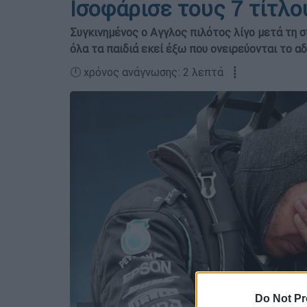
Ισοφάρισε τους 7 τίτλ
Συγκινημένος ο Αγγλος πιλότος λίγο μετά τη σπ
όλα τα παιδιά εκεί έξω που ονειρεύονται το α
🕛 χρόνος ανάγνωσης: 2 λεπτά ┋
Do Not Pr