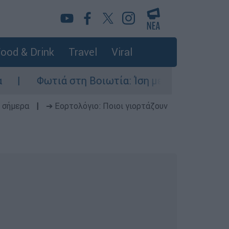
ood & Drink
Travel
Viral
ωτιά στη Βοιωτία: Ίση με έξι ατομικές βόμβες 
 σήμερα
|
➔ Εορτολόγιο: Ποιοι γιορτάζουν