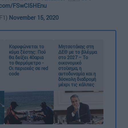
er.com/FSwCI5HEnu
@F1)
November 15, 2020
Κορυφώνεται το
Μητσοτάκης στη
κύμα ζέστης: Πού
ΔΕΘ με το βλέμμα
θα δείξει 40αρια
στο 2027 – Το
το θερμόμετρο -
οικονομικό
Οι περιοχές σε red
στοίχημα, η
code
αυτοδυναμία και η
δύσκολη διαδρομή
μέχρι τις κάλπες