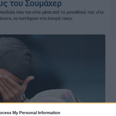
ους του Σουμάχερ
ουδαία νίκη του είπε μέσα από το μονοθέσιό του: «Για
δύνατο, να πιστέψουν στα όνειρά τους»
ocess My Personal Information