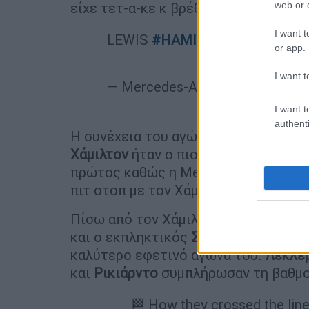
web or d
είχε τετ-α-κε κ βρέθηκε τελευταίος.
I want t
LEWIS
#HAMIL7ON
. ✊ CHAMP
or app.
TIME!! 💜
pic.t
I want t
— Mercedes-AMG PETRONAS F
I want t
authenti
Η συνέχεια του αγώνα όμως είχε ανατ
Χάμιλτον
ήταν ο πιο σταθερός όλων. 
πρώτος καθώς η Mercedes κέρδισε κα
πιτ στοπ με τον Χάμιλτον να κρατάει 
Πίσω από τον Χάμιλτον τερμάτισε ο
και ο εκπληκτικός
Σεμπάστιαν Φέτελ
καλύτερο εφετινό αγώνα του.
Λεκλέ
και
Ρικιάρντο
συμπλήρωσαν τη βαθμο
🏁 How they crossed the line 