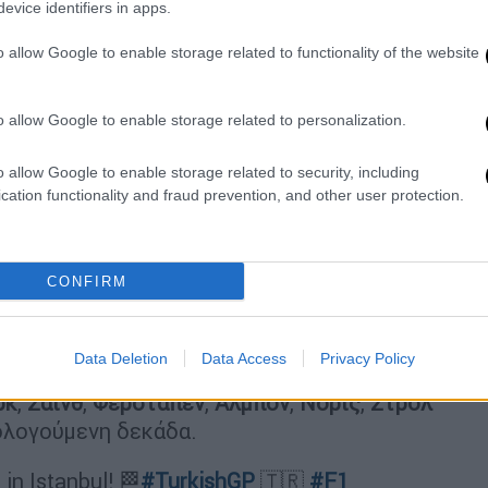
evice identifiers in apps.
o allow Google to enable storage related to functionality of the website
ION OF THE WORLD FOR THE SEVENTH
witter.com/0ApmspAXEv
o allow Google to enable storage related to personalization.
1 Team (@MercedesAMGF1)
November
15, 2020
o allow Google to enable storage related to security, including
cation functionality and fraud prevention, and other user protection.
ροπές και εκπλήξεις πέραν μιας: ο
Άρχισε από την έκτη θέση και τερμάτισε
ι στη μάχη της τακτικής επιλέγοντας ένα
CONFIRM
τα ίδια ελαστικά για 50 γύρους!
 εξαιρετικός
Σέρχιο Πέρες
με Racing Point
Data Deletion
Data Access
Privacy Policy
με Ferrari, που πραγματοποίησε τον
ρκ
,
Σάινθ
,
Φερστάπεν
,
Άλμπον
,
Νόρις
,
Στρολ
λογούμενη δεκάδα.
in Istanbul! 🏁
#TurkishGP
🇹🇷
#F1