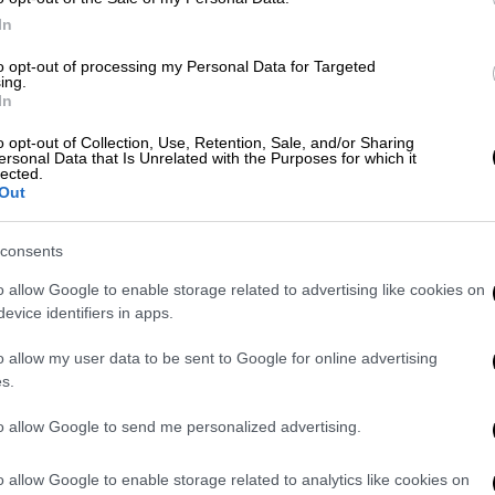
tter.com/gOGfeEZxp8
In
@F1)
November 15, 2020
to opt-out of processing my Personal Data for Targeted
ing.
ματισμού ο Αγγλος οδηγός λύγισε. «
Για όλα
In
 το αδύνατο, να πιστέψουν στα όνειρά
o opt-out of Collection, Use, Retention, Sale, and/or Sharing
, ενώ προηγουμένως είχε δηλώσει πως
ersonal Data that Is Unrelated with the Purposes for which it
lected.
χερ να οδηγεί και να κερδίζει ήθελε...
Out
ρε...
consents
isHamilton
conquers the world for the
o allow Google to enable storage related to advertising like cookies on
🇹🇷
#F1
pic.twitter.com/KzqVKysLqL
evice identifiers in apps.
@F1)
November 15, 2020
o allow my user data to be sent to Google for online advertising
s.
ην πίστα με την ίδια φορά που έκλεισε τις
ε το δικαίωμα σε κανέναν αντίπαλο να τον
to allow Google to send me personalized advertising.
εν
έκανε κακή εκκίνηση και βρέθηκε από
ακόμη χειρότερα τα πήγε ο
Μπότας
που
o allow Google to enable storage related to analytics like cookies on