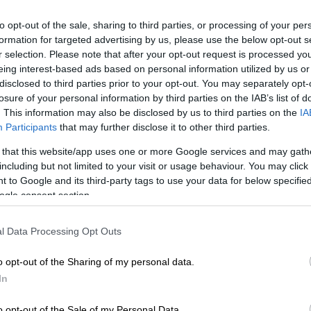
to opt-out of the sale, sharing to third parties, or processing of your per
formation for targeted advertising by us, please use the below opt-out s
 το ΕΘΝΟΣ στη Google
r selection. Please note that after your opt-out request is processed y
eing interest-based ads based on personal information utilized by us or
disclosed to third parties prior to your opt-out. You may separately opt-
ένη πίστα της
Κωνσταντινούπολης
ο
Λιούις
losure of your personal information by third parties on the IAB’s list of
 και απέδειξε για πολλοστή φορά όχι μόνο
. This information may also be disclosed by us to third parties on the
IA
μάχερ
αλλά ότι πλέον στέκεται δίπλα του
Participants
that may further disclose it to other third parties.
ς τους
επτά τίτλους
στο παγκόσμιο
 that this website/app uses one or more Google services and may gath
018, 2019, 2020), όσους έχει και ο θρυλικός
including but not limited to your visit or usage behaviour. You may click 
 to Google and its third-party tags to use your data for below specifi
ogle consent section.
κά τον ιστορικό έβδομο τίτλο
του και
te για τον G.O.A.T, τον
καλύτερο όλων των
l Data Processing Opt Outs
ηγούς μύθους όπως ο
Σουμάχερ
, ο
Μανουέλ
...
o opt-out of the Sharing of my personal data.
In
TIME WORLD CHAMPION!
#TurkishGP
🇹🇷
o opt-out of the Sale of my Personal Data.