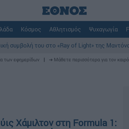
λάδα
Κόσμος
Αθλητισμός
Ψυχαγωγία
F
λή του στο «Ray of Light» της Μαντόνα
Φ
δα των εφημερίδων
|
➔ Μάθετε περισσότερα για τον καιρό
ις Χάμιλτον στη Formula 1: