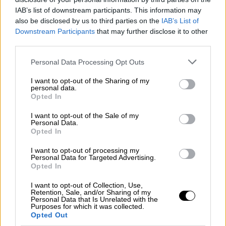
την πρώτη pole position στην καριέρα
IAB’s list of downstream participants. This information may
του
also be disclosed by us to third parties on the
IAB’s List of
Downstream Participants
that may further disclose it to other
Επειτα από 92 παρουσίες στη Formula 1 ο
third parties.
Ολλανδός πιλότος θα εκκινήσει για πρώτη
φορά από το νούμερο 1
Please note that this website/app uses one or more Google
Personal Data Processing Opt Outs
services and may gather and store information including but
not limited to your visit or usage behaviour. You may click to
I want to opt-out of the Sharing of my
personal data.
grant or deny consent to Google and its third-party tags to
Opted In
use your data for below specified purposes in below Google
consent section.
I want to opt-out of the Sale of my
Personal Data.
Opted In
I want to opt-out of processing my
Personal Data for Targeted Advertising.
Opted In
I want to opt-out of Collection, Use,
Retention, Sale, and/or Sharing of my
Αθλητισμός
|
19.12.2020 01:05
Personal Data that Is Unrelated with the
Purposes for which it was collected.
Νικητής Φερστάπεν, θριαμβευτής
Opted Out
Φέτελ σε ένα τρελό κι απίθανο γκραν