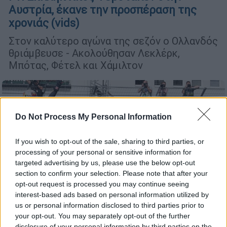
Αυστρία, έκανε την προσπέραση της
χρονιάς (vids)
Στον καλύτερο αγώνα της σεζόν ο Ολλανδός
θριάμβευσε - Ακολούθησαν Λεκλέρκ,
Μπότας, Φέτελ και Χάμιλτον
Do Not Process My Personal Information
If you wish to opt-out of the sale, sharing to third parties, or
processing of your personal or sensitive information for
targeted advertising by us, please use the below opt-out
section to confirm your selection. Please note that after your
opt-out request is processed you may continue seeing
interest-based ads based on personal information utilized by
Αθλητισμός
|
19.12.2020 01:05
us or personal information disclosed to third parties prior to
your opt-out. You may separately opt-out of the further
Formula 1: Σίφουνας Φερστάπεν, πήρε
disclosure of your personal information by third parties on the