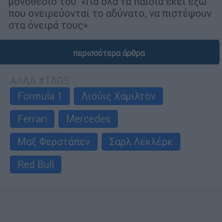
μονοθέσιό του: «Για όλα τα παιδιά εκεί έξω
που ονειρεύονται το αδύνατο, να πιστέψουν
στα όνειρά τους»
περισσότερα άρθρα
ΑΛΛΑ #TAGS
Formula 1
Λιούις Χάμιλτον
Ferrari
Mercedes
Μαξ Φερστάπεν
Σαρλ Λεκλέρκ
Red Bull