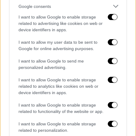
πρι
Google consents
Ο καλύτερος αγώνας της σεζόν,
I want to allow Google to enable storage
ενδεχομένως και των τελευταίων ετών,
related to advertising like cookies on web or
device identifiers in apps.
έγινε στη βροχερή πίστα του Χοκενχάιμ
I want to allow my user data to be sent to
Google for online advertising purposes.
I want to allow Google to send me
personalized advertising.
I want to allow Google to enable storage
related to analytics like cookies on web or
device identifiers in apps.
I want to allow Google to enable storage
Αθλητισμός
|
19.12.2020 01:03
related to functionality of the website or app.
Formula 1: Θρίαμβος του Φερστάπεν στη
I want to allow Google to enable storage
Βραζιλία - Ναυάγιο της Ferrari (vid)
related to personalization.