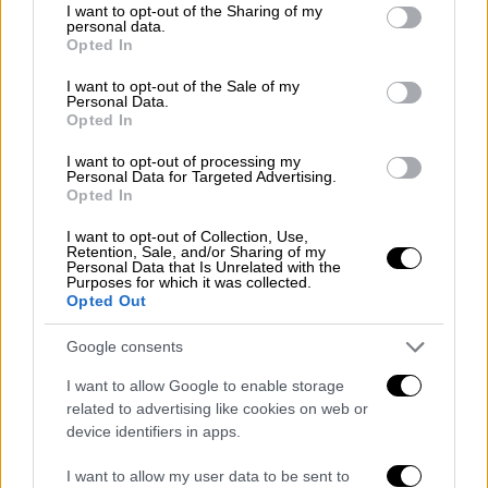
not limited to your visit or usage behaviour. You may click to
I want to opt-out of the Sharing of my
personal data.
grant or deny consent to Google and its third-party tags to
Opted In
use your data for below specified purposes in below Google
consent section.
I want to opt-out of the Sale of my
Σύμφωνα με τους ερευνητές, το
υγρό άζωτο
Personal Data.
έχει έως και 700 φορές μεγαλύτερη
Opted In
ενέργεια
από το
υδρογόνο
, κάτι που με τη
I want to opt-out of processing my
σειρά του μπορεί να απογειώσει την
Personal Data for Targeted Advertising.
Opted In
αποδοτικότητα ενός
κινητήρα
, μηδενίζοντας
ταυτόχρονα τις εκπομπές
διοξειδίου του
I want to opt-out of Collection, Use,
Retention, Sale, and/or Sharing of my
άνθρακα
.
Personal Data that Is Unrelated with the
Purposes for which it was collected.
Opted Out
Οι
Βρετανοί
δημιούργησαν έναν
κινητήρα
καύσης υγρού αζώτου
και τα πρώτα
Google consents
αποτελέσματα είναι ενθαρρυντικά, αφού ο
I want to allow Google to enable storage
παρήγαγε καυσαέρια που δεν περιείχαν
related to advertising like cookies on web or
βλαβερούς ρύπους, όπως το διοξείδιο του
device identifiers in apps.
άνθρακα, κάτι που καθιστά τον
κινητήρα
συμβατό
με την πολιτική των μηδενικών
I want to allow my user data to be sent to