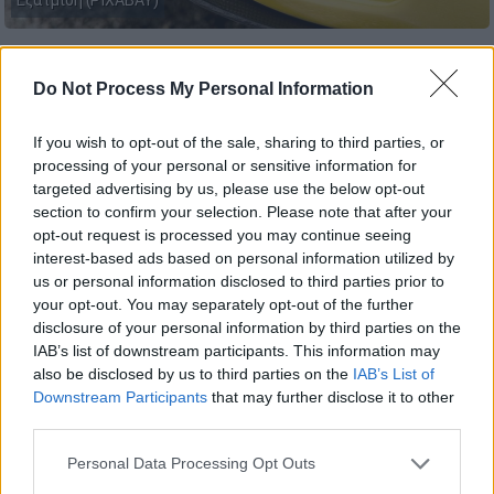
Εξάτμιση (PIXABAY)
Προσθέστε το ΕΘΝΟΣ στη Google
Do Not Process My Personal Information
Βρετανοί ερευνητές προχωρούν τις
If you wish to opt-out of the sale, sharing to third parties, or
επενδύσεις στο
υγρό άζωτο
, καθώς
processing of your personal or sensitive information for
αναζητούν
εναλλακτικά
καύσιμα
, ώστε να
targeted advertising by us, please use the below opt-out
section to confirm your selection. Please note that after your
κρατήσουν ζωντανούς τους
κινητήρες
opt-out request is processed you may continue seeing
εσωτερικής καύσης
.
interest-based ads based on personal information utilized by
us or personal information disclosed to third parties prior to
your opt-out. You may separately opt-out of the further
ΔΙΑΒΑΣΤΕ ΕΠΙΣΗΣ
disclosure of your personal information by third parties on the
IAB’s list of downstream participants. This information may
Auto
|
15.04.2025 14:37
also be disclosed by us to third parties on the
IAB’s List of
Έρευνα: Τα ηλεκτρικά αυτοκίνητα
Downstream Participants
that may further disclose it to other
είναι τρεις φορές πιο «καθαρά» από
third parties.
τα αντίστοιχα με κινητήρες
Please note that this website/app uses one or more Google
Personal Data Processing Opt Outs
εσωτερικής καύσης
services and may gather and store information including but