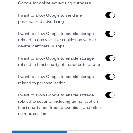
Google for online advertising purposes.
ρύπων που θέλει να επιβάλλει η
Ευρωπαϊκή
Ένωση
από το 2035 και μετά.
I want to allow Google to send me
personalized advertising.
Το υγρό άζωτο μπορεί να αυξήσει τον όγκο
του -υπό τις κατάλληλες συνθήκες- έως και
I want to allow Google to enable storage
700 φορές, απελευθερώνοντας
ενέργεια
που
related to analytics like cookies on web or
device identifiers in apps.
μπορεί να μετατραπεί σε κινητική. Ένα από
τα προβλήματα που καλούνται να λύσουν οι
I want to allow Google to enable storage
ερευνητές είναι το υψηλό κόστος του
υγρού
related to functionality of the website or app.
αζώτου
και η δυσκολία αποθήκευσης, αφού
I want to allow Google to enable storage
μια τέτοια διαδικασία
απαιτεί πολύ χαμηλές
related to personalization.
θερμοκρασίες
.
I want to allow Google to enable storage
Πάνω στην τεχνολογία κινητήρων υγρού
related to security, including authentication
αζώτου εργάζεται και η
Toyota
, που
functionality and fraud prevention, and other
επενδύει και στο
υδρογόνο
, είτε με τη
user protection.
μορφή κυψελών καυσίμου, είτε προωθώντας
το ως
εναλλακτική λύση
για τους
κινητήρες