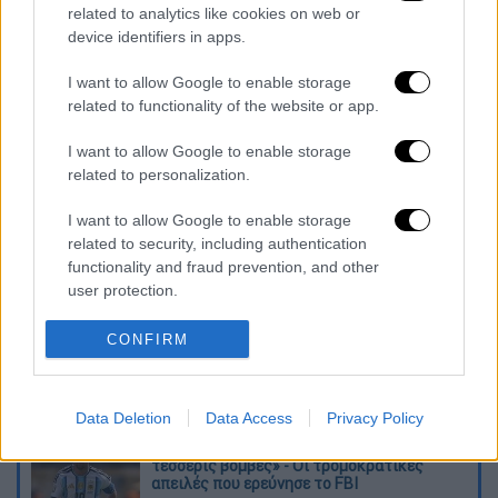
και 120 ίππους, αλλά και σε εκείνη με τον
related to analytics like cookies on web or
device identifiers in apps.
καταξιωμένο 1.5L EcoBoost κινητήρα
βενζίνης της Ford, σε εκδόσεις με 120 και
I want to allow Google to enable storage
150 ίππους.
related to functionality of the website or app.
Σημειώνεται ότι το Kuga είναι το Νο1 σε
I want to allow Google to enable storage
πωλήσεις SUV της Ford στην Ευρώπη και το
related to personalization.
No3 μοντέλο της Ford στη «γηραιά ήπειρο»
I want to allow Google to enable storage
μετά τα Fiesta και Focus, ενώ το 2019
related to security, including authentication
κέρδισε την εμπιστοσύνη 161.400 αγοραστών.
functionality and fraud prevention, and other
user protection.
Διαβάστε ακόμη
CONFIRM
Επιστήμονες ανακάλυψαν τον τέταρτο
γνωστό τύπο μεταδοτικού καρκίνου στον
κόσμο
Data Deletion
Data Access
Privacy Policy
Μουντιάλ 2026: «Θα ανατινάξω τον Μέσι με
τέσσερις βόμβες» - Οι τρομοκρατικές
απειλές που ερεύνησε το FBI