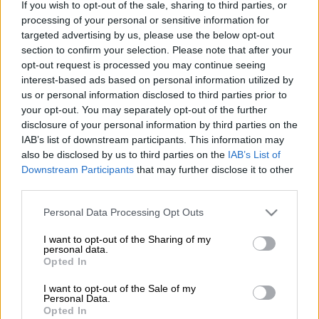
If you wish to opt-out of the sale, sharing to third parties, or
Προσθέστε το ΕΘΝΟΣ στη Google
processing of your personal or sensitive information for
targeted advertising by us, please use the below opt-out
section to confirm your selection. Please note that after your
Το νέο
Ford Kuga
είναι το πιο
opt-out request is processed you may continue seeing
εξηλεκτρισμένο μοντέλο
στην ιστορία της
interest-based ads based on personal information utilized by
Ford και χαρακτηρίζεται από «καθαρές»
us or personal information disclosed to third parties prior to
your opt-out. You may separately opt-out of the further
γραμμές με premium αναλογίες σε επίπεδο
disclosure of your personal information by third parties on the
σχεδιασμού.
IAB’s list of downstream participants. This information may
also be disclosed by us to third parties on the
IAB’s List of
Το μοντέλο διαθέτει
βελτιωμένη
Downstream Participants
that may further disclose it to other
αεροδυναμική για μεγαλύτερη οικονομία
third parties.
καυσίμου
, ενώ η πλατφόρμα πάνω στην
Please note that this website/app uses one or more Google
Personal Data Processing Opt Outs
οποία είναι δομημένο το μοντέλο συμβάλλει
services and may gather and store information including but
στη μείωση του βάρους του.
not limited to your visit or usage behaviour. You may click to
I want to opt-out of the Sharing of my
personal data.
grant or deny consent to Google and its third-party tags to
Opted In
Αξίζει να σημειώσουμε ότι το Kuga Titanium,
use your data for below specified purposes in below Google
το σπορ Kuga STLine και το πολυτελές
consent section.
I want to opt-out of the Sale of my
Personal Data.
Kuga Vignale είναι διαθέσιμα με μία
Opted In