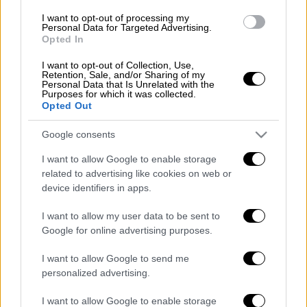
προηγμένη σειρά
υβριδικών συστημάτων
κίνησης
. Περιλαμβάνουν τις
I want to opt-out of processing my
Personal Data for Targeted Advertising.
εξηλεκτρισμένες εκδόσεις Plug-In Hybrid,
Opted In
την έκδοση EcoBlue Hybrid
I want to opt-out of Collection, Use,
(πετρελαιοκινητήρας 2.0L EcoBlue με 150
Retention, Sale, and/or Sharing of my
Personal Data that Is Unrelated with the
ίππους με ενσωματωμένη μίζα/γεννήτρια και
Purposes for which it was collected.
Opted Out
αερόψυκτη μπαταρία ιόντων λιθίου των 48
Volt) και την έκδοση Hybrid (πλήρως
Google consents
υβριδικό σύστημα κίνησης με αμιγώς
I want to allow Google to enable storage
ηλεκτρική λειτουργία που συνδυάζει
related to advertising like cookies on web or
βενζινοκινητήρα 2.5L, ηλεκτροκινητήρα,
device identifiers in apps.
γεννήτρια, μπαταρία ιόντων λιθίου και
αυτόματο σύστημα κατανομής της ροπής που
I want to allow my user data to be sent to
Google for online advertising purposes.
έχει εξελίξει η Ford).
I want to allow Google to send me
Το νέο Ford Kuga είναι επίσης διαθέσιμο
personalized advertising.
στις πετρελαιοκίνητες εκδόσεις 2.0L
EcoBlue και 1.5L EcoBlue, με απόδοση 190
I want to allow Google to enable storage