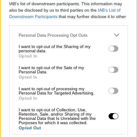
60χρονος Τούρκος, γνώριμος των Αρχών
IAB’s list of downstream participants. This information may
also be disclosed by us to third parties on the
IAB’s List of
Downstream Participants
that may further disclose it to other
third parties.
Please note that this website/app uses one or more Google
Personal Data Processing Opt Outs
services and may gather and store information including but
not limited to your visit or usage behaviour. You may click to
I want to opt-out of the Sharing of my
personal data.
grant or deny consent to Google and its third-party tags to
Opted In
use your data for below specified purposes in below Google
consent section.
I want to opt-out of the Sale of my
Personal Data.
Opted In
I want to opt-out of processing my
Personal Data for Targeted Advertising.
Opted In
Υγεία
|
19.03.2020 22:47
I want to opt-out of Collection, Use,
Retention, Sale, and/or Sharing of my
Ο χάρτης και οι ηλικίες των
Personal Data that Is Unrelated with the
Purposes for which it was collected.
κρουσμάτων στην Ελλάδα - Εξελίξεις με
Opted Out
το εμβόλιο