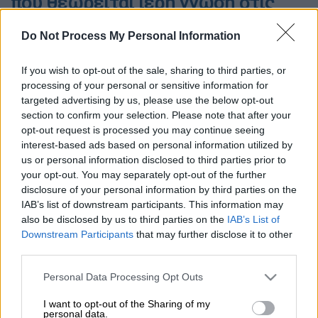
που θεωρείται ιερή γνώση στις
«στοές» και δεν τολμούσε να
Do Not Process My Personal Information
μεταφράσει κανείς
Για χρόνια οι περισσότεροι αγνοούσαν την ύπαρξή του
If you wish to opt-out of the sale, sharing to third parties, or
processing of your personal or sensitive information for
και κανείς δεν τολμούσε να το μεταφράσει...
targeted advertising by us, please use the below opt-out
section to confirm your selection. Please note that after your
opt-out request is processed you may continue seeing
interest-based ads based on personal information utilized by
us or personal information disclosed to third parties prior to
your opt-out. You may separately opt-out of the further
disclosure of your personal information by third parties on the
IAB’s list of downstream participants. This information may
also be disclosed by us to third parties on the
IAB’s List of
Downstream Participants
that may further disclose it to other
third parties.
Please note that this website/app uses one or more Google
Personal Data Processing Opt Outs
services and may gather and store information including but
not limited to your visit or usage behaviour. You may click to
I want to opt-out of the Sharing of my
Προσθέστε το ΕΘΝΟΣ στη Google
personal data.