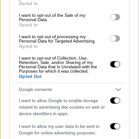
grant or deny consent to Google and its third-party tags to
Opted In
use your data for below specified purposes in below Google
Στις στοές είναι κάτι σαν… Ευαγγέλιο και η
consent section.
I want to opt-out of the Sale of my
Personal Data.
γνώση του θεωρείται ιερή. Για ποιο λόγο;
Opted In
Διαβάστε περισσότερα στο
menshouse.gr
I want to opt-out of processing my
Personal Data for Targeted Advertising.
Opted In
Διαβάστε ακόμη
I want to opt-out of Collection, Use,
Επιστήμονες ανακάλυψαν τον τέταρτο
Retention, Sale, and/or Sharing of my
γνωστό τύπο μεταδοτικού καρκίνου στον
Personal Data that Is Unrelated with the
Purposes for which it was collected.
κόσμο
Opted Out
Μουντιάλ 2026: «Θα ανατινάξω τον Μέσι με
Google consents
τέσσερις βόμβες» - Οι τρομοκρατικές
απειλές που ερεύνησε το FBI
I want to allow Google to enable storage
related to advertising like cookies on web or
Φρίκη στην Κρήτη: Τουρίστας μπήκε σε
device identifiers in apps.
κατάστημα και ρώτησε πόσο «κοστίζει»
ανήλικο κορίτσι για να ασελγήσει πάνω του
I want to allow my user data to be sent to
Google for online advertising purposes.
Marfin: «Δεν έχω καμία σχέση με την