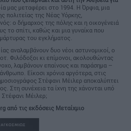
ρία μας μεταφέρει στο 1994. Η Όρφια, µια
ης πολιτείας της Νέας Υόρκης,
νός: ο δήµαρχος της πόλης και η οικογένειά
ς το σπίτι, καθώς και µια γυναίκα που
 µάρτυρας του εγκλήµατος.
ίας αναλαµβάνουν δυο νέοι αστυνοµικοί, ο
οτ. Φιλόδοξοι κι επίµονοι, ακολουθώντας
νοχο, λαµβάνουν επαίνους και παράσηµα –
άνθρωπο. Είκοσι χρόνια αργότερα, στις
δηµοσιογράφος Στέφανι Μέιλερ αποκαλύπτει
ς. Στη συνέχεια τα ίχνη της χάνονται υπό
η Στέφανι Μέιλερ;
erg από τις εκδόσεις Μεταίχμιο