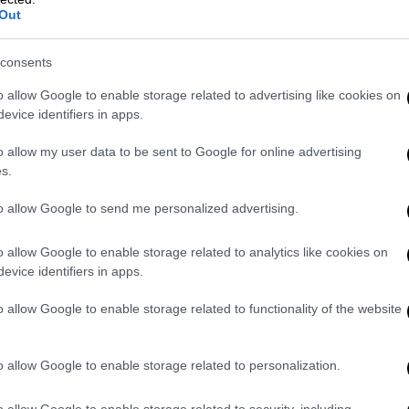
Out
 καλούνται, κυρίως, να ανακαλύψουν τον
 αφορμή τον θάνατο, μιλά για τη ζωή.
Ο
consents
ής αλλά και δεξιοτέχνης του μαύρου
κό μυθιστόρημα για την τραγωδία της
o allow Google to enable storage related to advertising like cookies on
evice identifiers in apps.
ου Ντικέρ Ζοέλ από τις εκδόσεις Πατάκη
o allow my user data to be sent to Google for online advertising
s.
to allow Google to send me personalized advertising.
o allow Google to enable storage related to analytics like cookies on
evice identifiers in apps.
o allow Google to enable storage related to functionality of the website
o allow Google to enable storage related to personalization.
o allow Google to enable storage related to security, including