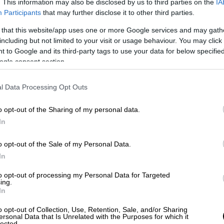
. This information may also be disclosed by us to third parties on the
IA
Participants
that may further disclose it to other third parties.
 that this website/app uses one or more Google services and may gath
including but not limited to your visit or usage behaviour. You may click 
 to Google and its third-party tags to use your data for below specifi
ogle consent section.
ου πνοή στο κρεβάτι ενός νοσοκομείου, ο
τον μικρό του γιο την ύστατη επιθυμία
l Data Processing Opt Outs
του. Ο Μπούλμπουλ θα πείσει τον μεγάλο
ρφή τους τη Φάτιμα να συνοδεύσουν όλοι
o opt-out of the Sharing of my personal data.
 όμως ισοδυναμεί με επικίνδυνη αποστολή
In
 έναν αιματηρό λαβύρινθο αυθαίρετων
o opt-out of the Sale of my Personal Data.
In
υ κατευθύνεται από τη Δαμασκό προς την
to opt-out of processing my Personal Data for Targeted
ανησυχητική, ενώ έξω λυσσομανά ακόμα ένας
ing.
In
ταίνει θύματα. Από τη μια μεριά, έχουμε τα
 περάσει η οικογένεια και, από την άλλη,
o opt-out of Collection, Use, Retention, Sale, and/or Sharing
ersonal Data that Is Unrelated with the Purposes for which it
ούτη τη διαδρομή μια δύσκολη δοκιμασία.
lected.