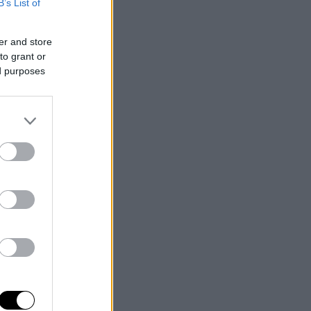
B’s List of
er and store
to grant or
ed purposes