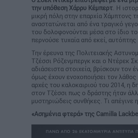
την υπόθεση Χάρρυ Κέµπερτ
. Η ιστο
µικρή πόλη στην επαρχία Χάµπτονς τ
αναστατώνεται από ένα τραγικό γεγο
του δολοφονούνται µέσα στο ίδιο του
περνούσε τυχαία από εκεί, αυτόπτης
Την έρευνα της Πολιτειακής Αστυνοµ
Τζέσσι Ρόζενµπεργκ και ο Ντέρεκ Σκ
αδιάσειστα στοιχεία, βρίσκουν τον έ
όµως έχουν ενοχοποιήσει τον λάθος 
αρχές του καλοκαιριού του 2014, η 
στον Τζέσσι πως ο δράστης ήταν άλλο
µυστηριώδεις συνθήκες. Τι απέγινε 
«Ασημένια φτερά» της Camilla Lackb