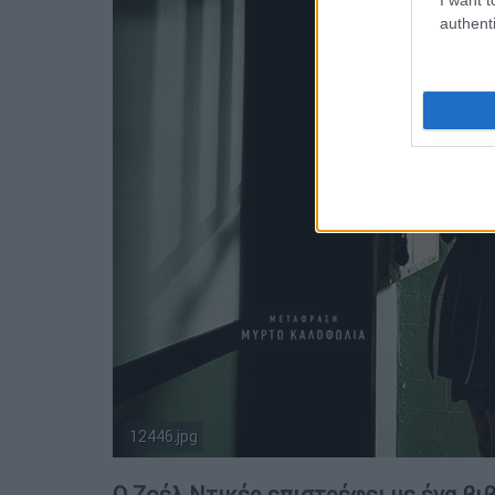
authenti
12446.jpg
Ο Ζοέλ Ντικέρ επιστρέφει µε ένα βιβ