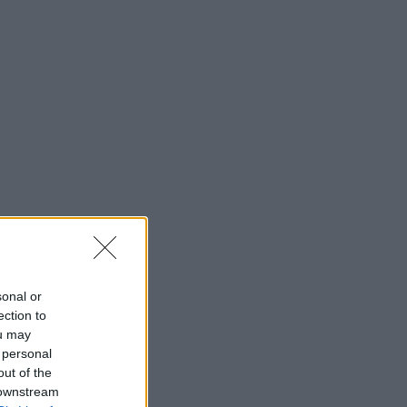
sonal or
ection to
ou may
 personal
out of the
 downstream