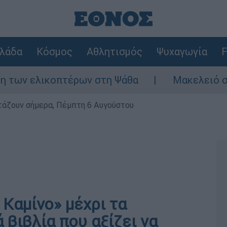
λάδα
Κόσμος
Αθλητισμός
Ψυχαγωγία
F
οπτέρων στη Ψάθα
Μακελειό στη Βόρεια Κ
ρτάζουν σήμερα, Πέμπτη 6 Αυγούστου
Καμίνο» μέχρι τα
 βιβλία που αξίζει να