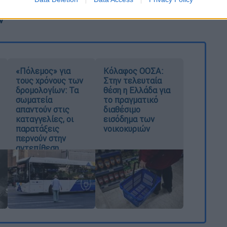
τρα στήριξης που νομοθετεί η κυβέρνηση για
ν
«Πόλεμος» για
Κόλαφος ΟΟΣΑ:
τους χρόνους των
Στην τελευταία
δρομολογίων: Τα
θέση η Ελλάδα για
σωματεία
το πραγματικό
απαντούν στις
διαθέσιμο
καταγγελίες, οι
εισόδημα των
παρατάξεις
νοικοκυριών
περνούν στην
αντεπίθεση