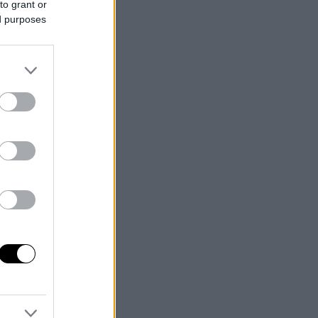
to grant or
ed purposes