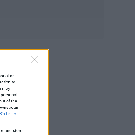
sonal or
ection to
ou may
 personal
out of the
 downstream
B’s List of
er and store