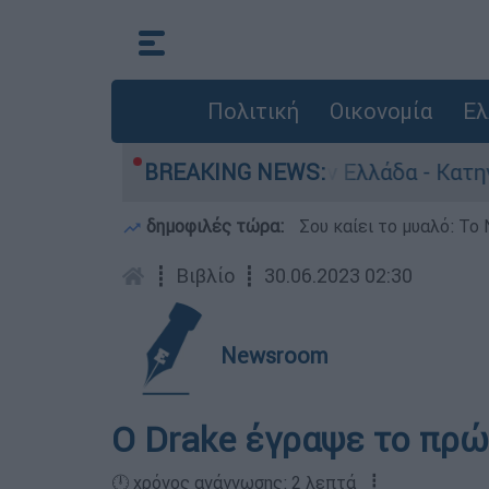
Πολιτική
Οικονομία
Ελ
α για ανθρωποκτονίες στην Ελλάδα - Κατηγορείτ
BREAKING NEWS:
δημοφιλές τώρα:
Σου καίει το μυαλό: Το 
┋
Βιβλίο
┋
30.06.2023 02:30
Newsroom
O Drake έγραψε το πρώ
🕛 χρόνος ανάγνωσης: 2 λεπτά ┋