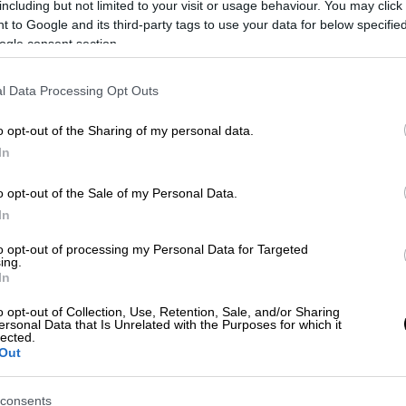
including but not limited to your visit or usage behaviour. You may click 
 to Google and its third-party tags to use your data for below specifi
ogle consent section.
l Data Processing Opt Outs
 το ΕΘΝΟΣ στη Google
o opt-out of the Sharing of my personal data.
In
βιβλίο με ποίηση. Μέσω του
Instagram
, ο
τι για το βιβλίο συνεργάστηκε με τη φίλη
o opt-out of the Sale of my Personal Data.
In
ως συνδημιουργός τραγουδιών στα άλμπουμ
to opt-out of processing my Personal Data for Targeted
ing.
ιών,
«If You’re Reading This», «It’s Too Late,
In
αι «Views»
.
o opt-out of Collection, Use, Retention, Sale, and/or Sharing
ersonal Data that Is Unrelated with the Purposes for which it
ασε τα τελευταία 15 χρόνια χτίζοντας αυτό
lected.
να ονειρευτούν, την επιτυχία ως απόλυτος
Out
ριψε ρεκόρ έως τα περιζήτητα πρότζεκτ
λιτέχνης είναι πραγματικά ένα πολιτιστικό
consents