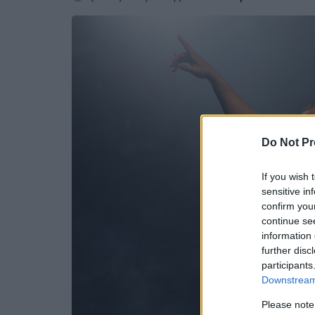
Do Not Pr
If you wish 
sensitive in
confirm you
continue se
information 
further disc
participants
Downstream 
Please note