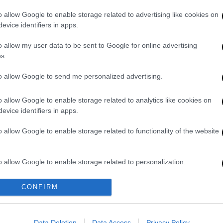
 της ποίησης, ο Όμπρεϊ Ντρέικ Γκρέιαμ
o allow Google to enable storage related to advertising like cookies on
του, παρουσιάζοντας το «
Titles Ruin
evice identifiers in apps.
ss
», όπως αναφέρεται στην περίληψη του
o allow my user data to be sent to Google for online advertising
aidon.
s.
ρωποι να αγοράσουν ή να υποστηρίξουν κάτι
to allow Google to send me personalized advertising.
μας βιβλίο είναι διαθέσιμο στο
να καταστήματα» έγραψε ο ράπερ.
o allow Google to enable storage related to analytics like cookies on
evice identifiers in apps.
o allow Google to enable storage related to functionality of the website
 Αποχωρεί από την προεδρία: «Έκλεισε ένας
Α είναι η άμεση προτεραιότητα»
o allow Google to enable storage related to personalization.
αθηματικά και Ιστορία, η πλειοψηφία
ει με τις βάσεις
o allow Google to enable storage related to security, including
CONFIRM
 ουσία που υπάρχει και σε αναψυκτικά
cation functionality and fraud prevention, and other user protection.
όνα - Πότε οι επίσημες ανακοινώσεις
μένη τραγουδίστρια
Data Deletion
Data Access
Privacy Policy