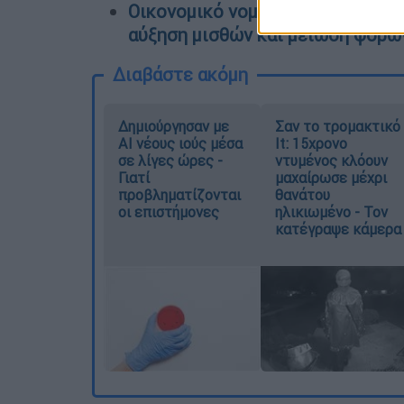
Οικονομικό νομοσχέδιο: Τα 8 μέ
αύξηση μισθών και μείωση φόρω
Διαβάστε ακόμη
Δημιούργησαν με
Σαν το τρομακτικό
AI νέους ιούς μέσα
It: 15χρονο
σε λίγες ώρες -
ντυμένος κλόουν
Γιατί
μαχαίρωσε μέχρι
προβληματίζονται
θανάτου
οι επιστήμονες
ηλικιωμένο - Τον
κατέγραψε κάμερα