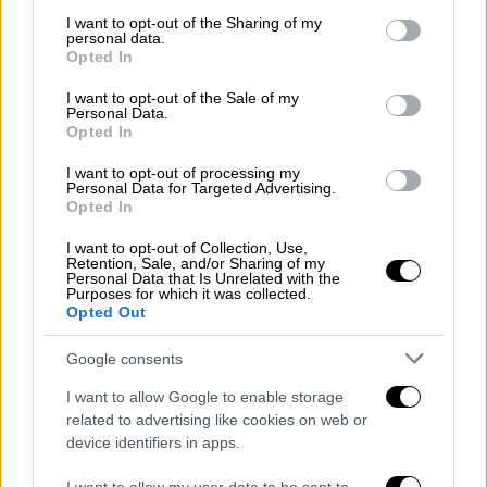
services and may gather and store information including but
αφαλό τους. Αλλού, "Στο ερωτικό σώμα της
not limited to your visit or usage behaviour. You may click to
I want to opt-out of the Sharing of my
γυναίκας υπάρχουν ορισμένα χρυσά σημεία:
personal data.
grant or deny consent to Google and its third-party tags to
Opted In
πάντα πίστευα ότι υπάρχουν τρία τέτοια: οι
use your data for below specified purposes in below Google
μηροί, οι γλουτοί, τα στήθη... Αυτά τα τρία
consent section.
I want to opt-out of the Sale of my
Personal Data.
χρυσά σημεία λοιπόν δεν είναι μόνο
Opted In
ερεθιστικά, αλλά εκφράζουν και την
I want to opt-out of processing my
ατομικότητα της γυναίκας". Αυτού του
Personal Data for Targeted Advertising.
είδους η συζήτηση δίνει στο μυθιστόρημα
Opted In
την ελαφρώς παλιομοδίτικη ποιότητά του,
I want to opt-out of Collection, Use,
ένα είδος γοητείας εποχής, όπως οι ταινίες
Retention, Sale, and/or Sharing of my
Personal Data that Is Unrelated with the
της Μπριζίτ Μπαρντό: «Κάθε μία από αυτές
Purposes for which it was collected.
Opted Out
τις... χρυσές περιοχές αντιπροσωπεύει ένα
ερωτικό μήνυμα». Αλλά αυτά είναι μηνύματα
Google consents
που ένας μυθιστοριογράφος δεν θα έβαζε
I want to allow Google to enable storage
στο στόμα ενός σύγχρονου ανδρικού
related to advertising like cookies on web or
χαρακτήρα, εκτός αν προσπαθούσε να τον
device identifiers in apps.
χαρακτηρίσει ως έναν ανεπανόρθωτο