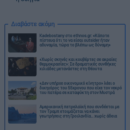
Διαβάστε ακόμη
Kadebostany στο ethnos.gr: «Κάποτε
πίστευα ότι το να είσαι outsider ήταν
αδυναμία, τώρα το βλέπω ως δύναμη»
«Χωρίς σκηνές και κουβέρτες σε ακραίες
θερμοκρασίες»: Σε δραματικές συνθήκες
χιλιάδες μετανάστες στη Θέουτα
«Δεν υπήρχε οικονομικό κίνητρο» λέει ο
δικηγόρος του 55χρονου που είχε τον νεκρό
του πατέρα σε καταψύκτη στον Μυστρά
Αμερικανική πετρελαϊκή που συνδέεται με
τον Τραμπ ετοιμάζεται να κάνει
γεωτρήσεις στη Γροιλανδία... χωρίς άδεια