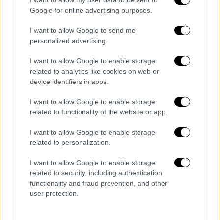
σεξιστή. Μπορεί αυτό να είναι η πρόθεση
I want to allow my user data to be sent to
Google for online advertising purposes.
του Κούντερα;
I want to allow Google to send me
Ο
υπαρξισμός
στην κουντεριανή του
personalized advertising.
έκφανση, όπως και τα ξαδέρφια του, το
παράλογο
και το
σουρεαλιστικό
, ισχυρίζεται
I want to allow Google to enable storage
related to analytics like cookies on web or
ότι το γέλιο είναι βασικό στοιχείο της
device identifiers in apps.
πρόκλησης του ανθρώπου. Μια από τις
στρατηγικές της κατεχόμενης
I want to allow Google to enable storage
Τσεχοσλοβακίας ήταν στην πραγματικότητα
related to functionality of the website or app.
το γέλιο. Οι άνθρωποι παρακολουθούσαν
I want to allow Google to enable storage
ασεβείς ταινίες για τυράννους και άφηναν
related to personalization.
τον χλευασμό τους να ηχεί μέσα από τα
ανοιχτά παράθυρα, όπου μπορούσαν να τον
I want to allow Google to enable storage
related to security, including authentication
ακούσουν οι Σοβιετικοί. Ίσως όταν ο
functionality and fraud prevention, and other
Κούντερα γράφει για το γέλιο, το
user protection.
αντιλαμβάνεται όχι ως υποκειμενική
έκφραση εκτίμησης ή έκπληξης, όπως