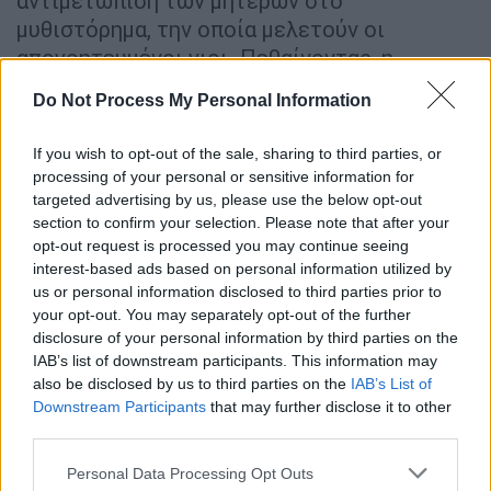
αντιμετώπιση των μητέρων στο
μυθιστόρημα, την οποία μελετούν οι
απογοητευμένοι γιοι. Πεθαίνοντας, η
αγαπημένη μητέρα του Καρόλου τον
Do Not Process My Personal Information
εγκαταλείπει. Η παραμελημένη μητέρα του
Αλέν, που ήταν ένα ανεπιθύμητο μωρό, έχει
If you wish to opt-out of the sale, sharing to third parties, or
προκαλέσει την αγανακτισμένη εμμονή του
processing of your personal or sensitive information for
στον ομφαλό και τον οδηγεί στο να τη
targeted advertising by us, please use the below opt-out
section to confirm your selection. Please note that after your
φαντάζεται να διαπράττει φόνο αλά ο ξένος
opt-out request is processed you may continue seeing
του Καμύ. Στη νέα χιλιετία, δηλώνει: «Θα
interest-based ads based on personal information utilized by
ζήσουμε κάτω από το σημάδι του ομφαλού,
us or personal information disclosed to third parties prior to
... όλοι μας βάζοντας στο στόχαστρο όχι την
your opt-out. You may separately opt-out of the further
αγαπημένη γυναίκα, αλλά την ίδια μικρή
disclosure of your personal information by third parties on the
IAB’s list of downstream participants. This information may
τρύπα στη μέση της κοιλιάς, την τρύπα που
also be disclosed by us to third parties on the
IAB’s List of
αντιπροσωπεύει το μοναδικό νόημα».
Downstream Participants
that may further disclose it to other
third parties.
Στην πρώτη σελίδα, ο αφηγητής ραψολογεί
Please note that this website/app uses one or more Google
για τα νεαρά κορίτσια που δείχνουν τον
Personal Data Processing Opt Outs