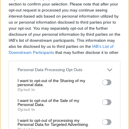
δυτικό κόσμο και ότι οι φεμινίστριες το
section to confirm your selection. Please note that after your
παράκαναν με την πολιτική ορθότητα;
opt-out request is processed you may continue seeing
interest-based ads based on personal information utilized by
Πρώτα θα γελούσα και μετά θα έκλαιγα:
us or personal information disclosed to third parties prior to
Μετά θα του έδινα τη σημερινή εφημερίδα
your opt-out. You may separately opt-out of the further
που γράφει ότι σύζυγος στη Λάρισα
disclosure of your personal information by third parties on the
IAB’s list of downstream participants. This information may
ξυλοκόπησε μέχρι αναισθησίας τη γυναίκα
also be disclosed by us to third parties on the
IAB’s List of
του που ήθελε να τον χωρίσει γιατί την
Downstream Participants
that may further disclose it to other
κακοποιούσε. «Κάνε υπομονή παιδί μου», της
third parties.
έλεγε κάθε μέρα η μάνα της, «δεν είναι ωραίο
Please note that this website/app uses one or more Google
Personal Data Processing Opt Outs
να αφήσεις το σπίτι σου και να γίνουν τα
services and may gather and store information including but
παιδιά σου χωρισμένων γονιών». Με αυτήν
not limited to your visit or usage behaviour. You may click to
I want to opt-out of the Sharing of my
personal data.
την είδηση θ' απαντούσα και θα περίμενα ν'
grant or deny consent to Google and its third-party tags to
Opted In
use your data for below specified purposes in below Google
ακούσω τι θα τολμούσαν να μου απαντήσουν
consent section.
I want to opt-out of the Sale of my
αυτοί.
Personal Data.
Opted In
Πώς θα ορίζατε τον σημερινό φεμινισμό, τι
I want to opt-out of processing my
διεκδικεί μια γυναίκα του σήμερα;
Personal Data for Targeted Advertising.