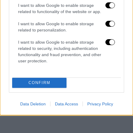
Λένα Διβάνη: Τα αδέλφια Τρικούπη, η
I want to allow Google to enable storage
related to functionality of the website or app.
«συντηρητική» Ελλάδα και ο
υπερπροστατευτικός πατέρας
I want to allow Google to enable storage
related to personalization.
I want to allow Google to enable storage
related to security, including authentication
functionality and fraud prevention, and other
user protection.
CONFIRM
Data Deletion
Data Access
Privacy Policy