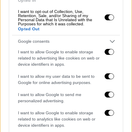
Opted In
Οι γυναίκες σήμερα διεκδικούμε κάτι πολύ
I want to opt-out of Collection, Use,
απλό και στοιχειώδες: Δεν θέλουμε να
Retention, Sale, and/or Sharing of my
είμαστε ούτε πάνω από τους άντρες, ούτε
Personal Data that Is Unrelated with the
Purposes for which it was collected.
πίσω τους. Θέλουμε να ζούμε δίπλα τους, με
Opted Out
τα ίδια δικαιώματα και τις ίδιες
Google consents
υποχρεώσεις. Γιατί άραγε είναι τόσο
δύσκολο να το καταλάβουν όλοι αυτό;
I want to allow Google to enable storage
related to advertising like cookies on web or
device identifiers in apps.
ΔΙΑΒΑΣΤΕ ΕΠΙΣΗΣ
I want to allow my user data to be sent to
Βιβλίο
|
02.05.2022 07:44
Google for online advertising purposes.
Λένα Διβάνη: «Η Διδώ Σωτηρίου
I want to allow Google to send me
έφυγε, αφήνοντας τον κόσμο
personalized advertising.
καλύτερο απ' ότι τον βρήκε. Δεν πήγε
χαμένη»
I want to allow Google to enable storage
related to analytics like cookies on web or
device identifiers in apps.
Βιβλίο
|
02.08.2021 21:34