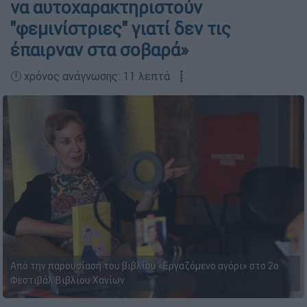
να αυτοχαρακτηριστούν
"φεμινίστριες" γιατί δεν τις
έπαιρναν στα σοβαρά»
🕛 χρόνος ανάγνωσης: 11 λεπτά ┋
Από την παρουσίαση του βιβλίου «Εργαζόμενο αγόρι» στο 2ο
Φεστιβάλ Βιβλίου Χανίων