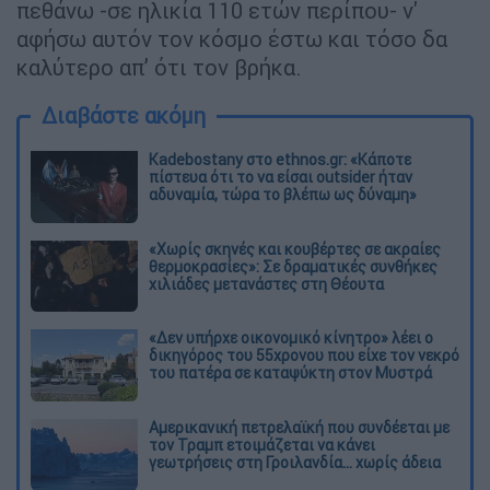
πεθάνω -σε ηλικία 110 ετών περίπου- ν'
αφήσω αυτόν τον κόσμο έστω και τόσο δα
καλύτερο απ’ ότι τον βρήκα.
Διαβάστε ακόμη
Kadebostany στο ethnos.gr: «Κάποτε
πίστευα ότι το να είσαι outsider ήταν
αδυναμία, τώρα το βλέπω ως δύναμη»
«Χωρίς σκηνές και κουβέρτες σε ακραίες
θερμοκρασίες»: Σε δραματικές συνθήκες
χιλιάδες μετανάστες στη Θέουτα
«Δεν υπήρχε οικονομικό κίνητρο» λέει ο
δικηγόρος του 55χρονου που είχε τον νεκρό
του πατέρα σε καταψύκτη στον Μυστρά
Αμερικανική πετρελαϊκή που συνδέεται με
τον Τραμπ ετοιμάζεται να κάνει
γεωτρήσεις στη Γροιλανδία... χωρίς άδεια