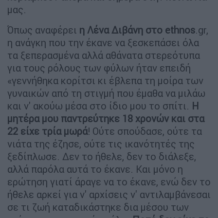
μας.
Όπως αναφέρει
η Λένα Διβάνη στο ethnos
.gr,
η ανάγκη που την έκανε να ξεσκεπάσει όλα
τα ξεπερασμένα αλλά αθάνατα στερεότυπα
για τους ρόλους των φύλων ήταν επειδή
«γεννήθηκα κορίτσι κι έβλεπα τη μοίρα των
γυναικών από τη στιγμή που έμαθα να μιλάω
και ν' ακούω μέσα στο ίδιο μου το σπίτι.
Η
μητέρα μου παντρεύτηκε 18 χρονών και στα
22 είχε τρία μωρά
! Ούτε σπούδασε, ούτε τα
νιάτα της έζησε, ούτε τις ικανότητές της
ξεδίπλωσε. Δεν το ήθελε, δεν το διάλεξε,
αλλά παρόλα αυτά το έκανε. Και μόνο η
ερώτηση γιατί άραγε να το έκανε, ενώ δεν το
ήθελε αρκεί για ν' αρχίσεις ν' αντιλαμβάνεσαι
σε τι ζωή καταδικάστηκε δια μέσου των