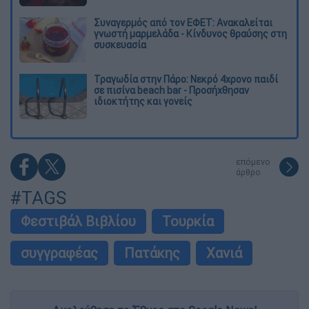
Συναγερμός από τον ΕΦΕΤ: Ανακαλείται
γνωστή μαρμελάδα - Κίνδυνος θραύσης στη
συσκευασία
Τραγωδία στην Πάρο: Νεκρό 4χρονο παιδί
σε πισίνα beach bar - Προσήχθησαν
ιδιοκτήτης και γονείς
επόμενο
άρθρο
#TAGS
Φεστιβάλ Βιβλίου
Τουρκία
συγγραφέας
Πατάκης
Χανιά