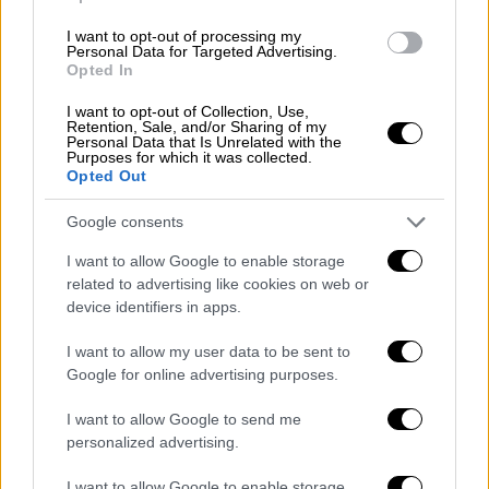
καλύτερα αν το αναγάγουμε στα
I want to opt-out of processing my
συγκρουόμενα μέρη του. Βλέπω τη
Personal Data for Targeted Advertising.
σύγκρουση ως έναν φυσικό τρόπο ύπαρξης
Opted In
των πραγμάτων, των ομάδων, των πάντων».
I want to opt-out of Collection, Use,
Retention, Sale, and/or Sharing of my
Personal Data that Is Unrelated with the
- «Επιδιώκουμε μια ανοιχτή κοινωνία.
Purposes for which it was collected.
Θέλουμε να μιλάμε για ό,τι συνέβη στο
Opted Out
παρελθόν, όχι για να ξανανοίξουμε παλιές
Google consents
πληγές, αλλά γιατί θέλουμε επίσης να
έχουμε μια ανοιχτή κοινωνία, δημοκρατία,
I want to allow Google to enable storage
related to advertising like cookies on web or
ελευθερία του λόγου. Αυτό είναι ακόμα πιο
device identifiers in apps.
σημαντικό από το να μιλάμε για την Ιστορία.
Πρέπει να έχουμε ελευθερία του λόγου, και
I want to allow my user data to be sent to
ο καθένας πρέπει να μπορεί να μιλάει για το
Google for online advertising purposes.
παρελθόν του με όποιον τρόπο θέλει
».
I want to allow Google to send me
personalized advertising.
- «Η ζωή δεν έχει να κάνει με τον πόλεμο. Οι
πόλεμοι συμβαίνουν κάπου αλλού. Τους
I want to allow Google to enable storage