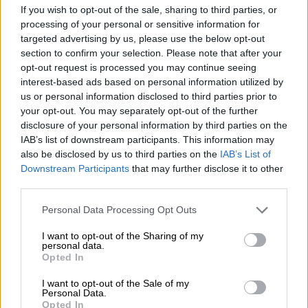
δημιουργικότητας, θα έλεγα πως όταν
If you wish to opt-out of the sale, sharing to third parties, or
φέρνεις κοντά πράγματα που δεν έχουν
processing of your personal or sensitive information for
έρθει ξανά κοντά στο παρελθόν και βλέπεις
targeted advertising by us, please use the below opt-out
section to confirm your selection. Please note that after your
τη σπίθα που δημιουργείται ανάμεσά τους,
opt-out request is processed you may continue seeing
τότε προκύπτει κάτι τρίτο, καινούργιο. Κι
interest-based ads based on personal information utilized by
αυτό το τρίτο, νέο πράγμα αποκτά τη δική
us or personal information disclosed to third parties prior to
του ζωή. Έτσι σκέφτομαι τη
your opt-out. You may separately opt-out of the further
disclosure of your personal information by third parties on the
δημιουργικότητα, τη μοναδικότητα, την
IAB’s list of downstream participants. This information may
πρωτοτυπία.
Η επινόηση προκύπτει από το
also be disclosed by us to third parties on the
IAB’s List of
να φέρνεις κοντά πράγματα που δεν είχαν
Downstream Participants
that may further disclose it to other
συνδεθεί ποτέ πριν
».
third parties.
Please note that this website/app uses one or more Google
- «Η σύγκρουση υπάρχει ανάμεσα στον
Personal Data Processing Opt Outs
services and may gather and store information including but
σύζυγο και τη σύζυγο, ανάμεσα στον
not limited to your visit or usage behaviour. You may click to
I want to opt-out of the Sharing of my
συγγραφέα και τον εκδότη, ανάμεσα στον
personal data.
grant or deny consent to Google and its third-party tags to
Opted In
αναγνώστη και τον συγγραφέα. Είναι παντού,
use your data for below specified purposes in below Google
consent section.
και ίσως κάθε θέμα είναι κατάλληλο θέμα για
I want to opt-out of the Sale of my
Personal Data.
σύγκρουση. Καθετί μπορεί ίσως να αναλυθεί
Opted In