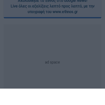
Ακολούθησε το Έθνος στο Google News!
Live όλες οι εξελίξεις λεπτό προς λεπτό, με την
υπογραφή του www.ethnos.gr