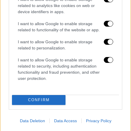
βλέπουμε στις εφημερίδες, αλλά εγώ δεν
related to analytics like cookies on web or
βλέπω έτσι τον κόσμο. Προσπαθώ να βλέπω
device identifiers in apps.
την καθημερινή ζωή, μια γυναίκα στην
I want to allow Google to enable storage
κουζίνα, παιδιά που παίζουν στον κήπο, τους
related to functionality of the website or app.
ήχους, τις μυρωδιές και τα χρώματα στους
δρόμους, να αισθάνομαι την ασημαντότητα
I want to allow Google to enable storage
related to personalization.
της ζωής, να σκέφτομαι το νόημα της ζωής.
Δεν χρειάζεσαι έναν πόλεμο για να σκεφτείς
I want to allow Google to enable storage
αυτά τα πράγματα».
related to security, including authentication
functionality and fraud prevention, and other
- «Κανένας άνθρωπος δεν είναι κατά 99%
user protection.
εκείνο ή κατά 99% το άλλο.
Το έργο, το
καθήκον του συγγραφέα, όταν δημιουργεί
έναν χαρακτήρα, είναι να βλέπει τις
CONFIRM
συγκρούσεις μέσα στο πνεύμα
και όχι να
εκδίδει μια ετυμηγορία
λέγοντας "αυτό είναι
Data Deletion
Data Access
Privacy Policy
το Α και αυτό είναι το Β", διατυπώνοντας μια
ηθική κρίση».