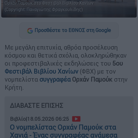
Ορχάν Παμούκ στο Φεστιβάλ Βιβλίου Χανίων
(Copyright: Παναγιώτης Φραγκουλίδης)
Προσθέστε το ΕΘΝΟΣ στη Google
Με μεγάλη επιτυχία, αθρόα προσέλευση
κόσμου και θετικά σχόλια, ολοκληρώθηκαν
οι προφεστιβαλικές εκδηλώσεις του
5ου
Φεστιβάλ Βιβλίου
Χανίων
(ΦΒΧ) με τον
νομπελίστα
συγγραφέα
Ορχάν Παμούκ
στην
Κρήτη.
ΔΙΑΒΑΣΤΕ ΕΠΙΣΗΣ
Βιβλίο
|
18.05.2026 06:25
Ο νομπελίστας Ορχάν Παμούκ στα
Χανιά - Ένας συγγραφέας ανάμεσα