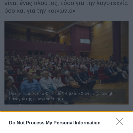
είναι ένας πλούτος, τόσο για την λογοτεχνία
όσο και για την κοινωνία».
Ορχάν Παμούκ στο Φεστιβάλ Βιβλίου Χανίων (Copyright:
Παναγιώτης Φραγκουλίδης)
Ο ίδιος ο Ορχάν Παμούκ, μεταξύ άλλων, είπε:
Do Not Process My Personal Information
- «Αν σκεφτώ τις ρίζες της