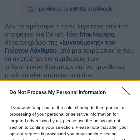
Προσθέστε το ΕΘΝΟΣ στη Google
Δεν περιμένουμε τίποτα λιγότερο από τον
υποψήφιο για Όσκαρ
Τόνι ΜακΝαμάρα
,
σεναριογράφο της
«
Ευνοούμενης
» του
Γιώργου Λάνθιμου
, από μια σειρά εποχής που
να ανατρέπει τις συμβάσεις των
τηλεοπτικών δραμάτων και να προσθέτει
μπόλικο αλατοπίπερο στα όσα
διαδραματίζονται στην αυλή της Μεγάλης
Αικατερίνης.
Do Not Process My Personal Information
Ο δημιουργός του ιστορικού δράματος της
If you wish to opt-out of the sale, sharing to third parties, or
Paramount «
The Great
» για λογαριασμό του
processing of your personal or sensitive information for
αμερικανικού τηλεοπτικού δικτύου
Hulu
,
targeted advertising by us, please use the below opt-out
φαίνεται να έχει προσθέσει πολλές κωμικές
section to confirm your selection. Please note that after your
opt-out request is processed you may continue seeing
πινελιές και μαύρο χιούμορ στους έρωτες