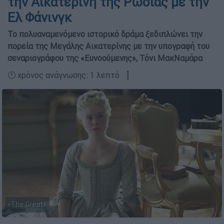
την Αικατερίνη της Ρωσίας με την
Ελ Φάνινγκ
Το πολυαναμενόμενο ιστορικό δράμα ξεδιπλώνει την
πορεία της Μεγάλης Αικατερίνης με την υπογραφή του
σεναριογράφου της «Ευνοούμενης», Τόνι ΜακΝαμάρα
🕛 χρόνος ανάγνωσης: 1 λεπτό ┋
«The Great»