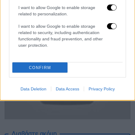
Χόλιγουντ, Φάνινγκ, είναι η δεύτερη
ηθοποιός που υποδύεται την Μεγάλη
I want to allow Google to enable storage
related to personalization.
Αικατερίνη σε τηλεοπτική σειρά εποχής σε
διάστημα λίγων μηνών, μετά την
Έλεν Μίρεν
I want to allow Google to enable storage
στην βρετανική μίνι σειρά «Catherine The
related to security, including authentication
Great»
.
functionality and fraud prevention, and other
user protection.
CONFIRM
video
Data Deletion
Data Access
Privacy Policy
Διαβάστε ακόμη