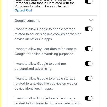
Personal Data that Is Unrelated with the
συνδρομητική τηλεόραση της
COSMOTE TV
,
Purposes for which it was collected.
ακολουθεί την πορεία της Μεγάλης
Opted Out
Αικατερίνης, απ' όταν άφησε την Αυστρία για
Google consents
να μεταβεί στη Ρωσία προκειμένου να
παντρευτεί τον αυτοκράτορα Πέτρο, μέχρι
I want to allow Google to enable storage
related to advertising like cookies on web or
την κατάκτηση του θρόνου και την πολυετή
device identifiers in apps.
παραμονή της σε αυτόν. Πολιτικοί και
θρησκευτικοί αντίπαλοι, άνθρωποι της
I want to allow my user data to be sent to
αυλής, αλλά και ο σύζυγός της, είναι μερικά
Google for online advertising purposes.
από τα εμπόδια που η ίδια καλείται να
I want to allow Google to send me
ξεπεράσει με κάθε τρόπο.
personalized advertising.
Πρωταγωνιστούν η
Έλ Φάνινγκ
(«Η
I want to allow Google to enable storage
αποπλάνηση», «Trumbo», «Maleficent») και ο
related to analytics like cookies on web or
Νίκολας Χουλτ
(«Η ευνοούμενη», «Mad Max:
device identifiers in apps.
Ο δρόμος της οργής», «About A Boy»).
I want to allow Google to enable storage
Θυμίζουμε ότι η ανερχόμενη σταρ του
related to functionality of the website or app.