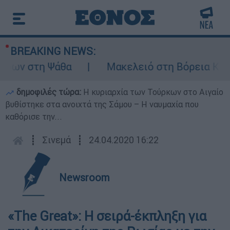
BREAKING NEWS:
ων στη Ψάθα
Μακελειό στη Βόρεια Καρολί
δημοφιλές τώρα:
Η κυριαρχία των Τούρκων στο Αιγαίο
βυθίστηκε στα ανοιχτά της Σάμου – Η ναυμαχία που
καθόρισε την...
┋
Σινεμά
┋
24.04.2020 16:22
Newsroom
«The Great»: Η σειρά-έκπληξη για