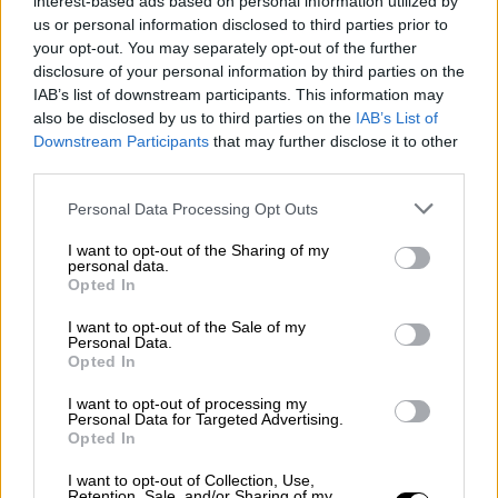
interest-based ads based on personal information utilized by
και τις δολοπλοκίες της αυτοκρατορικής
us or personal information disclosed to third parties prior to
Ρωσίας.
your opt-out. You may separately opt-out of the further
disclosure of your personal information by third parties on the
IAB’s list of downstream participants. This information may
also be disclosed by us to third parties on the
IAB’s List of
Downstream Participants
that may further disclose it to other
third parties.
Please note that this website/app uses one or more Google
Personal Data Processing Opt Outs
services and may gather and store information including but
not limited to your visit or usage behaviour. You may click to
I want to opt-out of the Sharing of my
personal data.
grant or deny consent to Google and its third-party tags to
Opted In
use your data for below specified purposes in below Google
consent section.
I want to opt-out of the Sale of my
Personal Data.
Opted In
cosmote_tv_the-great_1.jpg
I want to opt-out of processing my
Personal Data for Targeted Advertising.
Η σειρά που κάνει πρεμιέρα στις 15 Μαϊου
Opted In
στην Αμερική, ενώ από τις 16 Μαϊου θα
I want to opt-out of Collection, Use,
προβάλλεται και στην ελληνική
Retention, Sale, and/or Sharing of my