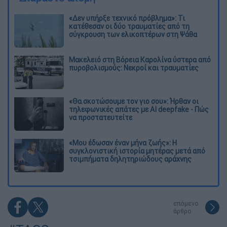
«Δεν υπήρξε τεχνικό πρόβλημα»: Τι
κατέθεσαν οι δύο τραυματίες από τη
σύγκρουση των ελικοπτέρων στη Ψάθα
Μακελειό στη Βόρεια Καρολίνα ύστερα από
πυροβολισμούς: Νεκροί και τραυματίες
«Θα σκοτώσουμε τον γιο σου»: Ήρθαν οι
τηλεφωνικές απάτες με AI deepfake - Πώς
να προστατευτείτε
«Μου έδωσαν έναν μήνα ζωής»: Η
συγκλονιστική ιστορία μητέρας μετά από
τσιμπήματα δηλητηριώδους αράχνης
επόμενο
άρθρο