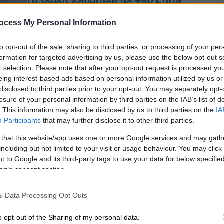
Γιώργου Λάνθιμου με την Εμμα
Στόουν στον πρωταγωνιστικό
ocess My Personal Information
ρόλο
Η ταινία αναμένεται να κυκλοφορήσει
to opt-out of the sale, sharing to third parties, or processing of your per
στις αίθουσες το 2025
formation for targeted advertising by us, please use the below opt-out s
r selection. Please note that after your opt-out request is processed y
eing interest-based ads based on personal information utilized by us or
disclosed to third parties prior to your opt-out. You may separately opt-
losure of your personal information by third parties on the IAB’s list of
. This information may also be disclosed by us to third parties on the
IA
Participants
that may further disclose it to other third parties.
Σινεμά
|
20.05.2020 11:26
Γιώργος Λάνθιμος: Ετοιμάζει
 that this website/app uses one or more Google services and may gath
γουέστερν με τον σεναριογράφο
including but not limited to your visit or usage behaviour. You may click 
 to Google and its third-party tags to use your data for below specifi
της «Ευνοούμενης»
ogle consent section.
Κε
Ο Έλληνας σκηνοθέτης συνεργάζεται
Κ
ξανά με τον Τόνι ΜακΝαμάρα για την
l Data Processing Opt Outs
0
υλοποίηση του γοτθικού γουέστερν
«Hawkline Monster»
o opt-out of the Sharing of my personal data.