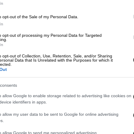
In
Κε
o opt-out of the Sale of my Personal Data.
Σινεμά
|
24.04.2020 16:22
Κ
In
«The Great»: Η σειρά-έκπληξη για
0
την Αικατερίνη της Ρωσίας με την
to opt-out of processing my Personal Data for Targeted
ing.
Ελ Φάνινγκ
In
Το πολυαναμενόμενο ιστορικό δράμα
o opt-out of Collection, Use, Retention, Sale, and/or Sharing
ξεδιπλώνει την πορεία της Μεγάλης
ersonal Data that Is Unrelated with the Purposes for which it
ΑΠ
lected.
Αικατερίνης με την υπογραφή του
Out
Β
σεναριογράφου της «Ευνοούμενης»,
θ
Τόνι ΜακΝαμάρα
consents
o allow Google to enable storage related to advertising like cookies on
evice identifiers in apps.
άρα
The Great
Ελ Φάνινγκ
ΑΠ
o allow my user data to be sent to Google for online advertising
ταινία
s.
Μ
Α
to allow Google to send me personalized advertising.