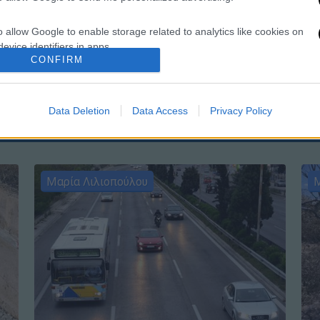
o allow Google to enable storage related to analytics like cookies on
evice identifiers in apps.
ΑΘ
CONFIRM
Α
o allow Google to enable storage related to functionality of the website
Data Deletion
Data Access
Privacy Policy
o allow Google to enable storage related to personalization.
o allow Google to enable storage related to security, including
cation functionality and fraud prevention, and other user protection.
Μαρία Λιλιοπούλου
Μ