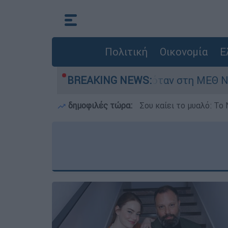
Πολιτική
Οικονομία
Ε
ρέφος 8 ημερών - Νοσηλευόταν στη ΜΕΘ Νεογνώ
BREAKING NEWS:
δημοφιλές τώρα:
Σου καίει το μυαλό: Το 