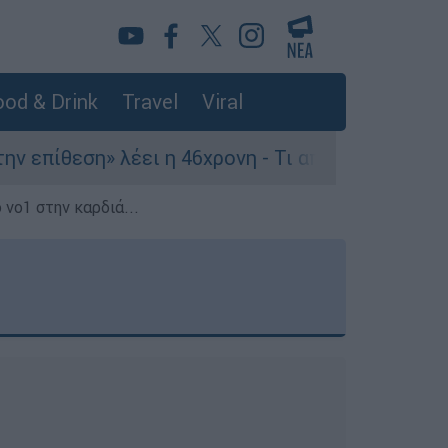
od & Drink
Travel
Viral
ίθεση» λέει η 46χρονη - Τι αποκάλυψε στους αστ
 νο1 στην καρδιά...