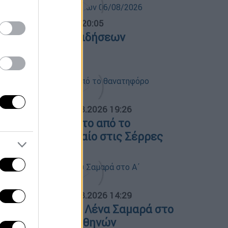
ντρικό...
|
06.08.2026 20:05
εντρικό δελτίο ειδήσεων
6/08/2026
ΟΣΠΑΣΜΑΤΑ...
|
07.08.2026 19:26
ίντεο ντοκουμέντο από το
ανατηφόρο τροχαίο στις Σέρρες
ΟΣΠΑΣΜΑΤΑ...
|
07.08.2026 14:29
νημόσυνο για τη Λένα Σαμαρά στο
΄ Νεκροταφείο Αθηνών