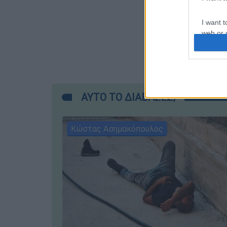
I want t
web or d
I want t
or app.
I want t
ΑΥΤΟ ΤΟ ΔΙΑΒΑΣΕΣ;
I want t
authenti
Κώστας Ασημακόπουλος