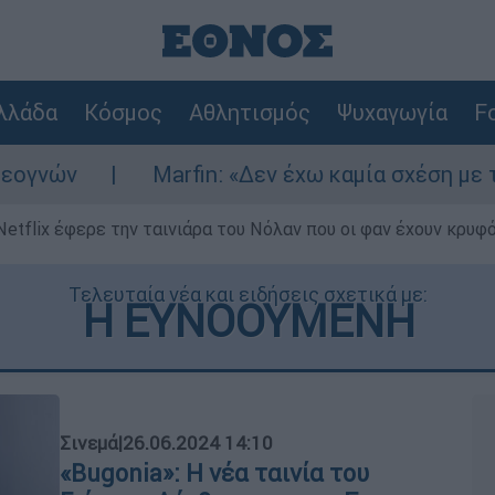
λλάδα
Κόσμος
Αθλητισμός
Ψυχαγωγία
Fo
ν
Marfin: «Δεν έχω καμία σχέση με την επ
Netflix έφερε την ταινιάρα του Νόλαν που οι φαν έχουν κρυφό
Τελευταία νέα και ειδήσεις σχετικά με:
Η ΕΥΝΟΟΥΜΕΝΗ
Σινεμά
|
26.06.2024 14:10
«Bugonia»: Η νέα ταινία του