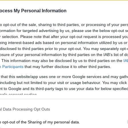
στο no1: Πάτα Play στην καλύτερη
ocess My Personal Information
ταινία που έφερε το Netflix μέσα
στο καλοκαίρι (Vid)
to opt-out of the sale, sharing to third parties, or processing of your per
Πατάς play χωρίς δεύτερη σκέψη
formation for targeted advertising by us, please use the below opt-out s
r selection. Please note that after your opt-out request is processed y
eing interest-based ads based on personal information utilized by us or
disclosed to third parties prior to your opt-out. You may separately opt-
losure of your personal information by third parties on the IAB’s list of
Σινεμά
|
27.07.2026 19:21
. This information may also be disclosed by us to third parties on the
IA
Η «Οδύσσεια» διέρρευσε στο X:
Participants
that may further disclose it to other third parties.
Υψηλής ποιότητας πειρατικό
 that this website/app uses one or more Google services and may gath
αντίγραφο προβλήθηκε από
including but not limited to your visit or usage behaviour. You may click 
εκατομμύρια χρήστες
 to Google and its third-party tags to use your data for below specifi
ogle consent section.
Μπορεί ο Κρίστοφερ Νόλαν να θέλει
ο κόσμος να παρακολουθήσει την
l Data Processing Opt Outs
«Οδύσσεια» στη μεγαλύτερη δυνατή
οθόνη... εκατομμύρια άνθρωποι όμως
o opt-out of the Sharing of my personal data.
την είδαν πειρατικά μέσω X