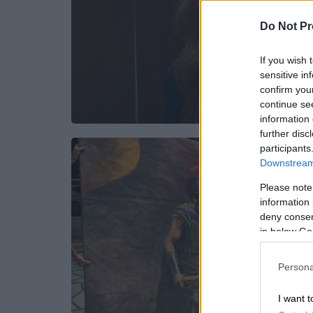
Do Not Pr
If you wish 
sensitive in
confirm you
continue se
information 
further disc
participants
Downstream 
Please note
information 
deny consent
in below Go
Persona
I want t