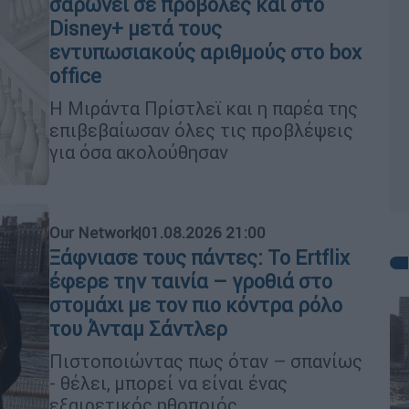
σαρώνει σε προβολές και στο
Disney+ μετά τους
εντυπωσιακούς αριθμούς στο box
office
Η Μιράντα Πρίστλεϊ και η παρέα της
επιβεβαίωσαν όλες τις προβλέψεις
για όσα ακολούθησαν
Our Network
|
01.08.2026 21:00
Ξάφνιασε τους πάντες: Το Ertflix
έφερε την ταινία – γροθιά στο
στομάχι με τον πιο κόντρα ρόλο
του Άνταμ Σάντλερ
Πιστοποιώντας πως όταν – σπανίως
- θέλει, μπορεί να είναι ένας
εξαιρετικός ηθοποιός