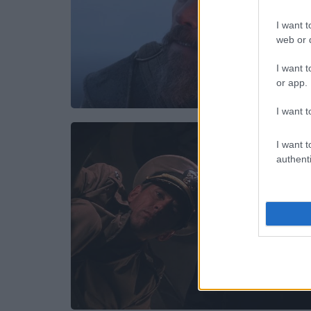
I want t
web or d
I want t
or app.
I want t
I want t
authenti