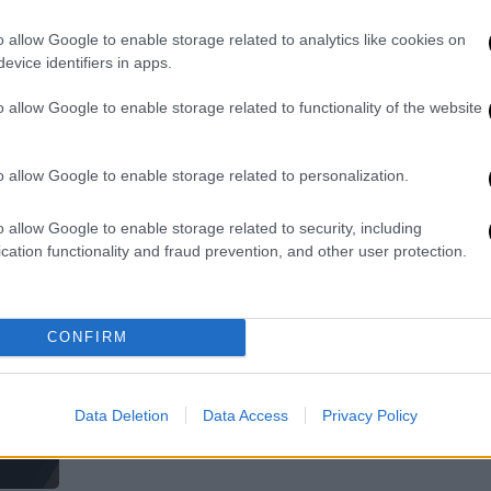
την ταινία το πιο γνωστό αστείο
της «Οδύσσειας»
o allow Google to enable storage related to analytics like cookies on
evice identifiers in apps.
Έπρεπε (μπορούσε;) να το παλέψει
περισσότερο ο Βρετανός
ΑΠ
o allow Google to enable storage related to functionality of the website
σκηνοθέτης;
Τ
μ
o allow Google to enable storage related to personalization.
o allow Google to enable storage related to security, including
Our Network
|
23.07.2026 21:00
cation functionality and fraud prevention, and other user protection.
Ώρ
Γεμάτη σασπένς και ένταση: Κι
Ώ
όμως, η καλύτερη ταινία του
Netflix αυτήν την εποχή είναι
CONFIRM
μόλις στο νο7
Μία από τις πιο prestige
Data Deletion
Data Access
Privacy Policy
κινηματογραφικές δουλειές των 90’s