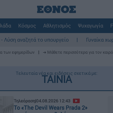
λάδα
Κόσμος
Αθλητισμός
Ψυχαγωγία
F
 το υπουργείο
Γυναίκα χωρίς τις αισθήσε
δα των εφημερίδων
|
➔ Μάθετε περισσότερα για τον καιρό
Τελευταία νέα και ειδήσεις σχετικά με:
ΤΑΙΝΙΑ
Τηλεόραση
|
04.08.2026 12:43
Το «The Devil Wears Prada 2»