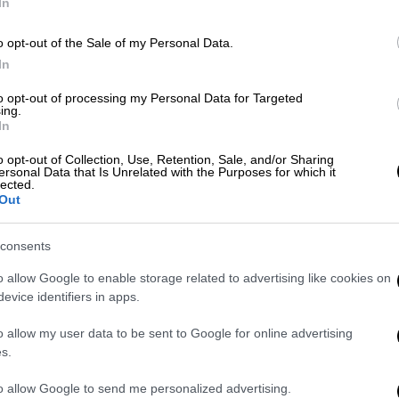
In
o opt-out of the Sale of my Personal Data.
Our Network
|
25.07.2026 21:00
In
Κε
Από τις καλύτερες των
to opt-out of processing my Personal Data for Targeted
Κ
τελευταίων ετών: Το Netflix χτυπά
ing.
0
In
δυνατά με την ταινία που έγραψε
ιστορία στα Όσκαρ
o opt-out of Collection, Use, Retention, Sale, and/or Sharing
ersonal Data that Is Unrelated with the Purposes for which it
lected.
5 Χρυσά Αγαλματίδια για ένα
Out
«διαμάντι» του ανεξάρτητου
Ώρ
αμερικανικού σινεμά, γεμάτο ωμό
Ώ
consents
χιούμορ, ανατροπές και ρεαλισμό
o allow Google to enable storage related to advertising like cookies on
evice identifiers in apps.
Our Network
|
24.07.2026 13:00
o allow my user data to be sent to Google for online advertising
ΑΠ
s.
«Προσπάθησα, αλλά δεν γινόταν»:
Φ
Ο λόγος που ο Νόλαν έκοψε από
φ
to allow Google to send me personalized advertising.