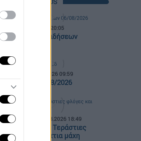
POPULAR VIDEOS
ντρικό...
|
06.08.2026 20:05
εντρικό δελτίο ειδήσεων
6/08/2026
α Ελλάδος...
|
07.08.2026 09:59
ρα Ελλάδος 07/08/2026
ΟΣΠΑΣΜΑΤΑ...
|
06.08.2026 18:49
ωτιά στη Σκύρο: Τεράστιες
λόγες και ολονύχτια μάχη