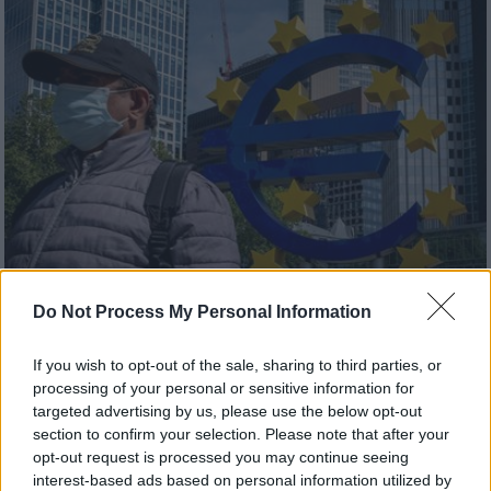
Do Not Process My Personal Information
Οικονομία
|
10.10.2023 23:30
ΕΚΤ: Σφίγγει τον κλοιό στις τράπεζες
If you wish to opt-out of the sale, sharing to third parties, or
για τις αποτιμήσεις των εμπορικών
processing of your personal or sensitive information for
targeted advertising by us, please use the below opt-out
ακινήτων
section to confirm your selection. Please note that after your
Η ΕΚΤ ανησυχεί ότι οι τράπεζες
opt-out request is processed you may continue seeing
καθυστερούν να απομειώσουν την αξία των
interest-based ads based on personal information utilized by