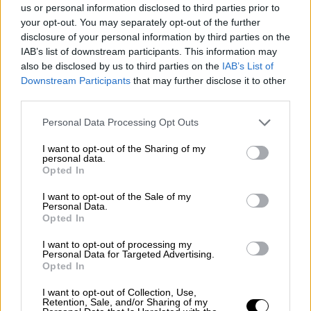
us or personal information disclosed to third parties prior to
εμπορικών ακινήτων τους, ενώ ζητά από
your opt-out. You may separately opt-out of the further
τους εκτιμητές να εξηγήσουν τη
disclosure of your personal information by third parties on the
μεθοδολογία που χρησιμοποιούν
IAB’s list of downstream participants. This information may
also be disclosed by us to third parties on the
IAB’s List of
Downstream Participants
that may further disclose it to other
third parties.
Please note that this website/app uses one or more Google
Personal Data Processing Opt Outs
services and may gather and store information including but
not limited to your visit or usage behaviour. You may click to
I want to opt-out of the Sharing of my
personal data.
grant or deny consent to Google and its third-party tags to
Opted In
use your data for below specified purposes in below Google
consent section.
I want to opt-out of the Sale of my
Personal Data.
Opted In
I want to opt-out of processing my
Personal Data for Targeted Advertising.
Opted In
I want to opt-out of Collection, Use,
Κόσμος
|
10.10.2023 23:15
Retention, Sale, and/or Sharing of my