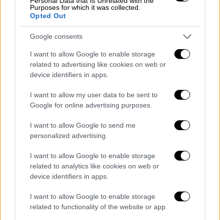
Personal Data that Is Unrelated with the
Πρώτη επίσκεψη Ζελένσκι στη
Purposes for which it was collected.
Opted Out
Ρουμανία μετά τη ρωσική εισβολή – Τι
είπε για τις προμήθειες πυροβολικού και
Google consents
αεροπορικής άμυνας
I want to allow Google to enable storage
Χαρακτήρισε τις σχέσεις με τη Ρουμανία ως
related to advertising like cookies on web or
«έναν παράγοντα σταθερότητας για την
device identifiers in apps.
Ευρώπη και πέρα από αυτήν»
I want to allow my user data to be sent to
Google for online advertising purposes.
I want to allow Google to send me
personalized advertising.
I want to allow Google to enable storage
related to analytics like cookies on web or
device identifiers in apps.
I want to allow Google to enable storage
related to functionality of the website or app.