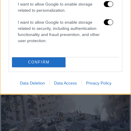
I want to allow Google to enable storage
related to personalization.
I want to allow Google to enable storage
Κόσμος
|
10.10.2023 23:00
related to security, including authentication
functionality and fraud prevention, and other
Κυριακίδου: Η σιωπή γύρω από την
user protection.
ψυχική υγεία πρέπει επιτέλους να
σπάσει
H κ. Κυριακίδου φιλοξένησε συνέδριο για
CONFIRM
την παγκόσμια ημέρα ψυχικής υγείας
Data Deletion
Data Access
Privacy Policy