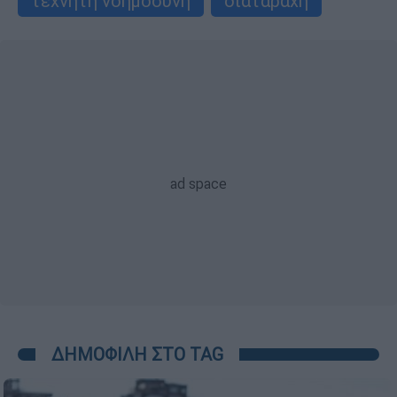
τεχνητή νοημοσύνη
διαταραχή
ΔΗΜΟΦΙΛΗ ΣΤΟ TAG