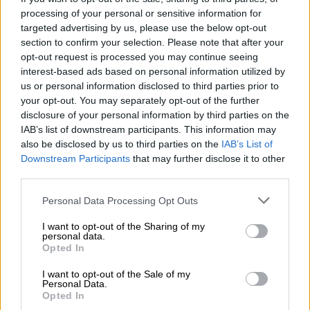
processing of your personal or sensitive information for
targeted advertising by us, please use the below opt-out
section to confirm your selection. Please note that after your
opt-out request is processed you may continue seeing
interest-based ads based on personal information utilized by
us or personal information disclosed to third parties prior to
your opt-out. You may separately opt-out of the further
disclosure of your personal information by third parties on the
IAB’s list of downstream participants. This information may
also be disclosed by us to third parties on the
IAB’s List of
Downstream Participants
that may further disclose it to other
third parties.
Please note that this website/app uses one or more Google
Personal Data Processing Opt Outs
services and may gather and store information including but
not limited to your visit or usage behaviour. You may click to
I want to opt-out of the Sharing of my
Our Network
|
27.04.2026 18:00
personal data.
grant or deny consent to Google and its third-party tags to
Opted In
Λειτουργική κατάθλιψη: Το νο1 σημάδι
use your data for below specified purposes in below Google
που πρέπει να σε υποψιάσει ότι έχεις
consent section.
I want to opt-out of the Sale of my
Personal Data.
Opted In