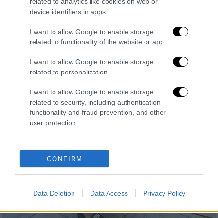
related to analytics like cookies on web or
ότι τους ξεγελάς όλους και δεν αξίζεις
device identifiers in apps.
I want to allow Google to enable storage
Όταν είσαι σίγουρος ότι δεν σου αξίζει η
related to functionality of the website or app.
επιτυχία
I want to allow Google to enable storage
related to personalization.
I want to allow Google to enable storage
related to security, including authentication
functionality and fraud prevention, and other
user protection.
CONFIRM
Data Deletion
Data Access
Privacy Policy