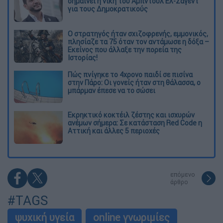
σημαίνει η νίκη του Αμπντούλ Ελ-Σαγέντ
για τους Δημοκρατικούς
O στρατηγός ήταν σχιζοφρενής, εμμονικός,
πλησίαζε τα 75 όταν τον αντάμωσε η δόξα –
Εκείνος που άλλαξε την πορεία της
Ιστορίας!
Πώς πνίγηκε το 4χρονο παιδί σε πισίνα
στην Πάρο: Οι γονείς ήταν στη θάλασσα, ο
μπάρμαν έπεσε να το σώσει
Εκρηκτικό κοκτέιλ ζέστης και ισχυρών
ανέμων σήμερα: Σε κατάσταση Red Code η
Αττική και άλλες 5 περιοχές
επόμενο
άρθρο
#TAGS
ψυχική υγεία
online γνωριμίες