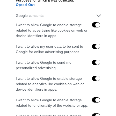
Purposes for which it was collected.
Μια μελέτη του 2024 παρακολούθησε
Opted Out
εκατοντάδες χρήστες εφαρμογών γνωριμιών
Google consents
για τρεις μήνες και διαπίστωσε ότι σχεδόν
όλοι βίωναν burnout.
Η έννοια της
I want to allow Google to enable storage
«εξουθένωσης» έχει τρεις βασικές
related to advertising like cookies on web or
device identifiers in apps.
διαστάσεις: συναισθηματική κόπωση,
κυνισμός και αίσθηση
I want to allow my user data to be sent to
αναποτελεσματικότητας.
Google for online advertising purposes.
Η συναισθηματική κόπωση είναι το αίσθημα
I want to allow Google to send me
εξάντλησης και απογοήτευσης. Ο κυνισμός
personalized advertising.
εμφανίζεται όταν τα προφίλ αρχίζουν να
I want to allow Google to enable storage
μοιάζουν όλα ίδια και οι αλληλεπιδράσεις
related to analytics like cookies on web or
χάνουν τον ανθρώπινο χαρακτήρα. Και η
device identifiers in apps.
αναποτελεσματικότητα είναι η πεποίθηση
I want to allow Google to enable storage
ότι τίποτα δεν θα λειτουργήσει, είτε επειδή
related to functionality of the website or app.
«δεν είσαι καλός σε αυτό» είτε επειδή «δεν
υπάρχει λύση».
I want to allow Google to enable storage