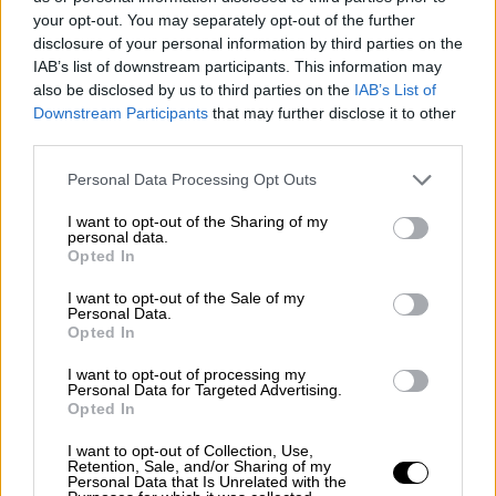
Σαράμπι, διευθύντρια του Relationships and
your opt-out. You may separately opt-out of the further
disclosure of your personal information by third parties on the
Technology Lab στο Arizona State University.
IAB’s list of downstream participants. This information may
Αν οι άνθρωποι έβρισκαν εξαιρετικές
also be disclosed by us to third parties on the
IAB’s List of
προτάσεις και πήγαιναν σε υπέροχα
Downstream Participants
that may further disclose it to other
ραντεβού, θα σταματούσαν να τις
third parties.
χρησιμοποιούν. «Αλλά αυτό δεν συμβαίνει.
Please note that this website/app uses one or more Google
Personal Data Processing Opt Outs
Οι άνθρωποι μπαίνουν και βγαίνουν
services and may gather and store information including but
συνεχώς».
not limited to your visit or usage behaviour. You may click to
I want to opt-out of the Sharing of my
personal data.
grant or deny consent to Google and its third-party tags to
Opted In
Αν το καλοκαίρι σε βρίσκει ξανά online να
use your data for below specified purposes in below Google
consent section.
ψάχνεις για έρωτα, ίσως βρίσκεσαι σε αυτόν
I want to opt-out of the Sale of my
Personal Data.
τον κύκλο. Τα καλά νέα είναι ότι όταν τον
Opted In
αναγνωρίσεις, υπάρχουν συγκεκριμένα
I want to opt-out of processing my
βήματα για να προστατευτείς.
Personal Data for Targeted Advertising.
Opted In
Μήπως είστε παγιδευμένοι στον
I want to opt-out of Collection, Use,
κύκλο της εξουθένωσης;
Retention, Sale, and/or Sharing of my
Personal Data that Is Unrelated with the