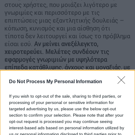
στους χρήστες, που μοιάζει λιγότερο με
γνωριμίες και περισσότερο με τις
επιπτώσεις μιας εξαντλητικής δουλειάς –
κόπωση, κυνισμός και μια αίσθηση ότι
τίποτα δεν λειτουργεί και ίσως το πρόβλημα
είσαι εσύ.
Αν μείνει ανεξέλεγκτο,
χειροτερεύει. Μελέτες συνδέουν τις
εφαρμογές γνωριμιών με υψηλότερα
επίπεδα κατάθλιψης, άγχους και μοναξιάς, με
μεγαλύτερη επίδραση σε άτομα που ήδη
Do Not Process My Personal Information
δυσκολεύονται
.
Τι είναι αυτό που τελικά ΔΕΝ
If you wish to opt-out of the sale, sharing to third parties, or
processing of your personal or sensitive information for
συμβαίνει
targeted advertising by us, please use the below opt-out
section to confirm your selection. Please note that after your
«Φαίνεται ότι οι στόχοι των εφαρμογών
opt-out request is processed you may continue seeing
είναι θεμελιωδώς ασύμβατοι με τους
interest-based ads based on personal information utilized by
στόχους των χρηστών», λέει η Λίζελ
us or personal information disclosed to third parties prior to