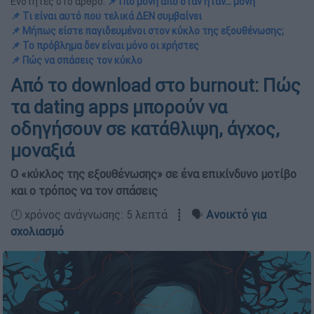
Ενότητες στο άρθρο:
📌 Πιο μόνη από όταν ήταν... μόνη
📌 Τι είναι αυτό που τελικά ΔΕΝ συμβαίνει
📌 Μήπως είστε παγιδευμένοι στον κύκλο της εξουθένωσης;
📌 Το πρόβλημα δεν είναι μόνο οι χρήστες
📌 Πώς να σπάσεις τον κύκλο
Από το download στο burnout: Πώς
τα dating apps μπορούν να
οδηγήσουν σε κατάθλιψη, άγχος,
μοναξιά
Ο «κύκλος της εξουθένωσης» σε ένα επικίνδυνο μοτίβο
και ο τρόπος να τον σπάσεις
🕛 χρόνος ανάγνωσης: 5 λεπτά ┋ 🗣️
Ανοικτό για
σχολιασμό