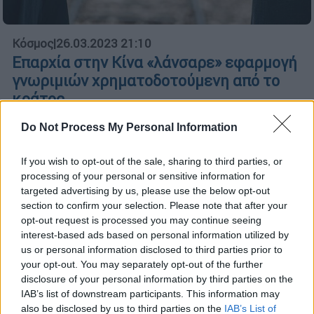
Κόσμος
|
26.03.2023 21:10
Επαρχία στην Κίνα «λάνσαρε» εφαρμογή
γνωριμιών χρηματοδοτούμενη από το
κράτος
Η εφαρμογή αποτελεί μέρος
Do Not Process My Personal Information
μιας πρωτοβουλίας σε όλη την επαρχία για
την ενίσχυση του ποσοστού των γάμων, το
If you wish to opt-out of the sale, sharing to third parties, or
οποίο μειώνεται σε εθνικό επίπεδο την
processing of your personal or sensitive information for
τελευταία δεκαετία
targeted advertising by us, please use the below opt-out
section to confirm your selection. Please note that after your
opt-out request is processed you may continue seeing
interest-based ads based on personal information utilized by
us or personal information disclosed to third parties prior to
your opt-out. You may separately opt-out of the further
disclosure of your personal information by third parties on the
IAB’s list of downstream participants. This information may
also be disclosed by us to third parties on the
IAB’s List of