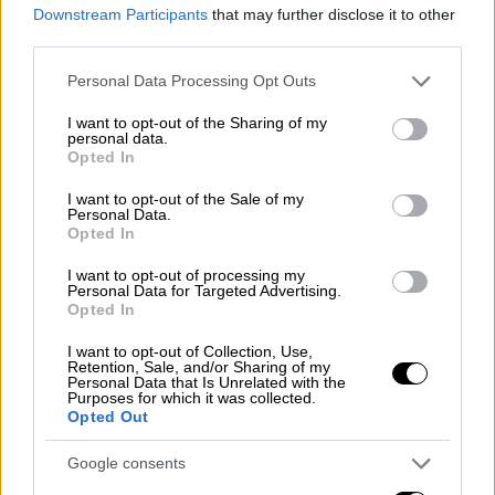
Downstream Participants
that may further disclose it to other
third parties.
Please note that this website/app uses one or more Google
Personal Data Processing Opt Outs
services and may gather and store information including but
Τεχνολογία
|
14.02.2020 17:41
not limited to your visit or usage behaviour. You may click to
I want to opt-out of the Sharing of my
personal data.
grant or deny consent to Google and its third-party tags to
Facebook: Φέρνει εφαρμογή γνωριμιών
Opted In
use your data for below specified purposes in below Google
τύπου Tinder
consent section.
I want to opt-out of the Sale of my
Personal Data.
Ηταν θέμα χρόνου η δημοφιλής πλατφόρμα
Opted In
κοινωνικής δικτύωσης να διεκδικήσει
μερίδιο από την πίτα των online ερωτικών
I want to opt-out of processing my
Personal Data for Targeted Advertising.
γνωριμιών
Opted In
ΑΛΛΑ #TAGS
I want to opt-out of Collection, Use,
Retention, Sale, and/or Sharing of my
εφαρμογές
ειδήσεις τώρα
Personal Data that Is Unrelated with the
Purposes for which it was collected.
Opted Out
Pride 2026
queer
Singles
Google consents
ναρκωτικά
Κίνα