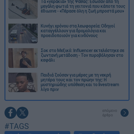
Τα «γεράκια» της Ψάθας: Έσωσαν από τη
μεγάλη φωτιά τη γειτονιά που κάποτε τους
έδιωχνε - «Πέρασε όλη η ζωή μπροστά μου»
Κυνήγι χρόνου στα λεωφορεία: Οδηγοί
καταγγέλλουν για δρομολόγια και
προειδοποιούν για κινδύνους
Σοκ στο Μεξικό: Influencer εκτελέστηκε σε
ζωντανή μετάδοση - Τον πυροβόλησαν στο
κεφάλι
Παιδιά ζούσαν για μέρες με τη νεκρή
μητέρα τους και τον πρώην της: Η
μυστηριώδης υπόθεση και το livestream
λίγο πριν
επόμενο
άρθρο
#TAGS