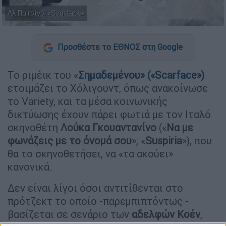
Αλ Πατσίνο, «Scarface»
Προσθέστε το ΕΘΝΟΣ στη Google
Το ριμέικ του «
Σημαδεμένου
» («
Scarface
»)
ετοιμάζει το Χόλιγουντ, όπως ανακοίνωσε
το Variety, και τα μέσα κοινωνικής
δικτύωσης έχουν πάρει φωτιά με τον Ιταλό
σκηνοθέτη
Λούκα Γκουαντανίνο
(«
Να με
φωνάζεις με το όνομά σου
», «
Suspiria
»), που
θα το σκηνοθετήσει, να «τα ακούει»
κανονικά.
Δεν είναι λίγοι όσοι αντιτίθενται στο
πρότζεκτ το οποίο -παρεμπιπτόντως -
βασίζεται σε σενάριο των
αδελφών Κοέν
,