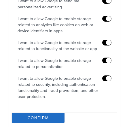
I want to allow Google to send me
δημοσιεύτηκαν οι πρώτες κριτικές για την
personalized advertising.
επιτυχημένη ερμηνεία του
Τομ Χάρντι στον
πρώτο ρόλο
.
I want to allow Google to enable storage
related to analytics like cookies on web or
Την ίδια ώρα, ο Γκουαντανίνο ξεπληρώνει το
device identifiers in apps.
όνομα του με ακόμη ένα ριμέικ, αυτό του
I want to allow Google to enable storage
«
Άρχοντα των μυγών
», το οποίο έχει
related to functionality of the website or app.
προτεραιότητα στα επαγγελματικά σχέδια
του μαζί με το σίκουελ του οσκαρικού «Να
I want to allow Google to enable storage
related to personalization.
με φωνάζεις με το όνομά σου». Παράλληλα,
ακούγεται ότι ο
Μάικλ Μπ.
I want to allow Google to enable storage
Τζόρνταν
(«Creed») θα πάρει τον
related to security, including authentication
ομότιτλο ρόλο στο νέο φιλμ της Universal. Η
functionality and fraud prevention, and other
user protection.
δράση φαίνεται ότι θα τοποθετεί στο Λος
Άντζελες, μακριά από το Σικάγο, τόπο
δράσης του
Σημαδεμένου
στην πρώτη ταινία,
CONFIRM
ή το Μαϊάμι, τόπο δράσης του
Τόνι Μοντάνα
,
Κουβανού μετανάστη που γίνεται