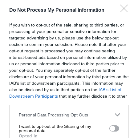
και σχολιάζουν το κακό που κάνουν στο
αμερικανικό σινεμά τα ριμέικ κλασσικών
Do Not Process My Personal Information
ταινιών (το «Suspiria», ριμέικ της ομώνυμης
ταινίας τρόμου του Ντάριο Αρτζέντο από
If you wish to opt-out of the sale, sharing to third parties, or
τον Γκουαντανίνο, δεν άρεσε σε γενικές
processing of your personal or sensitive information for
targeted advertising by us, please use the below opt-out
γραμμές).
section to confirm your selection. Please note that after your
opt-out request is processed you may continue seeing
Ο Γκουαντανίνο καλείται να βρει τον
interest-based ads based on personal information utilized by
σύγχρονο «
Αλ Καπόνε
» καθώς τόσο η ταινία
us or personal information disclosed to third parties prior to
του
Χάουαρντ Χοκς
του 1932 με τον
Πολ
your opt-out. You may separately opt-out of the further
Μιούνι
όσο και του
Μπράιαν Ντε Πάλμα
το
disclosure of your personal information by third parties on the
IAB’s list of downstream participants. This information may
1983 με τον
Αλ Πατσίνο
είχαν έμπνευση τον
also be disclosed by us to third parties on the
IAB’s List of
διαβόητο γκάνγκστερ.
Downstream Participants
that may further disclose it to other
third parties.
Please note that this website/app uses one or more Google
Personal Data Processing Opt Outs
services and may gather and store information including but
not limited to your visit or usage behaviour. You may click to
I want to opt-out of the Sharing of my
personal data.
grant or deny consent to Google and its third-party tags to
Opted In