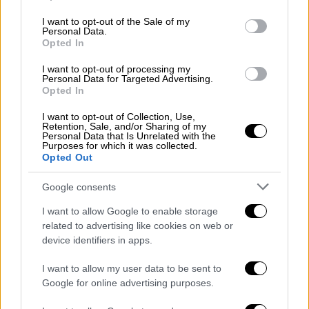
use your data for below specified purposes in below Google
consent section.
I want to opt-out of the Sale of my
Personal Data.
Opted In
I want to opt-out of processing my
scarface-1.jpg
Scarface, 1932
Personal Data for Targeted Advertising.
Opted In
Η διαφορά τους είναι ότι το πρώτο φιλμ
I want to opt-out of Collection, Use,
βασίστηκε στο
μυθιστόρημα «Scarface» του
Retention, Sale, and/or Sharing of my
Personal Data that Is Unrelated with the
Άρμιτατζ Τρέιλ
, ευθέως εμπνευσμένο από
Purposes for which it was collected.
Opted Out
τον βίο και τα πάθη του Καπόνε, ενώ το
δεύτερο φιλμ ξέφυγε από το βιβλίο και
Google consents
αποτέλεσε μια φρέσκια ματιά (ριμέικ) στην
I want to allow Google to enable storage
ταινία του
Χάουαρντ Χοκς
γραμμένη από την
related to advertising like cookies on web or
πένα του Όλιβερ Στόουν.
device identifiers in apps.
Η ανακοίνωση έγινε με το που ξεμύτισε στο
I want to allow my user data to be sent to
Video On Demand το βιογραφικό δράμα
Google for online advertising purposes.
«
Capone
» του Τζος Τρανκ
, λίγες ώρες αφού