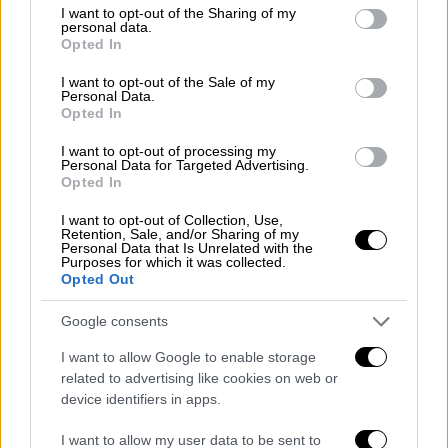
σκηνοθέτη πίσω από την κάμερα, τους Κοέν
not limited to your visit or usage behaviour. You may click to
I want to opt-out of the Sharing of my
personal data.
grant or deny consent to Google and its third-party tags to
στο σενάριο και τον Μάικλ Μπ. Τζόρνταν
Opted In
use your data for below specified purposes in below Google
κατά πάσα πιθανότητα στον πρώτο ρόλο
consent section.
I want to opt-out of the Sale of my
Personal Data.
ΑΛΛΑ #TAGS
Opted In
ΗΠΑ
ταινία
κατοικία
Μαιάμι
I want to opt-out of processing my
Personal Data for Targeted Advertising.
Λούκα Γκουαντανίνο
Σημαδεμένος
Opted In
I want to opt-out of Collection, Use,
Αλ Καπόνε
Retention, Sale, and/or Sharing of my
Personal Data that Is Unrelated with the
Purposes for which it was collected.
Opted Out
Google consents
I want to allow Google to enable storage
related to advertising like cookies on web or
device identifiers in apps.
I want to allow my user data to be sent to