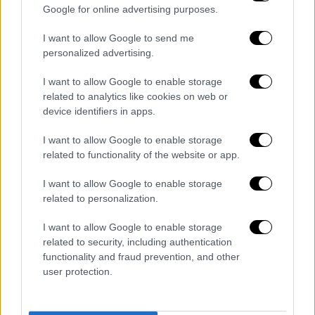
Google for online advertising purposes.
I want to allow Google to send me
personalized advertising.
I want to allow Google to enable storage
related to analytics like cookies on web or
device identifiers in apps.
POPULAR VIDEOS
I want to allow Google to enable storage
related to functionality of the website or app.
Κεντρικό...
|
07.08.2026 19:53
I want to allow Google to enable storage
Κεντρικό δελτίο ειδήσεων 07/08/2026
related to personalization.
I want to allow Google to enable storage
related to security, including authentication
functionality and fraud prevention, and other
user protection.
ΑΠΟΣΠΑΣΜΑΤΑ...
|
07.08.2026 19:06
Φωτιά στο Στεφάνι Κορινθίας – Μήνυμα