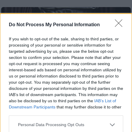
Do Not Process My Personal Information
If you wish to opt-out of the sale, sharing to third parties, or
processing of your personal or sensitive information for
targeted advertising by us, please use the below opt-out
section to confirm your selection. Please note that after your
opt-out request is processed you may continue seeing
interest-based ads based on personal information utilized by
us or personal information disclosed to third parties prior to
your opt-out. You may separately opt-out of the further
disclosure of your personal information by third parties on the
IAB’s list of downstream participants. This information may
Σινεμά
|
17.05.2020 23:35
also be disclosed by us to third parties on the
IAB’s List of
«Σημαδεμένος»: Στα σκαριά το ριμέικ με
Downstream Participants
that may further disclose it to other
την υπογραφή του Λούκα Γκουαντανίνο
third parties.
Η νέα εκδοχή του διαβόητου γκάνγκστερ
Please note that this website/app uses one or more Google
Personal Data Processing Opt Outs
δρομολογείται με τον υποψήφιο για Όσκαρ
services and may gather and store information including but